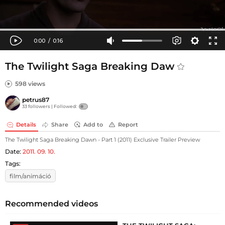
The Twilight Saga Breaking Daw
598 views
petrus87
33 followers |
Followed:
Details
Share
Add to
Report
The Twilight Saga Breaking Dawn - Part 1 (2011) Exclusive Trailer Preview
Date:
2011. 09. 10.
Tags:
film/animáció
Recommended videos