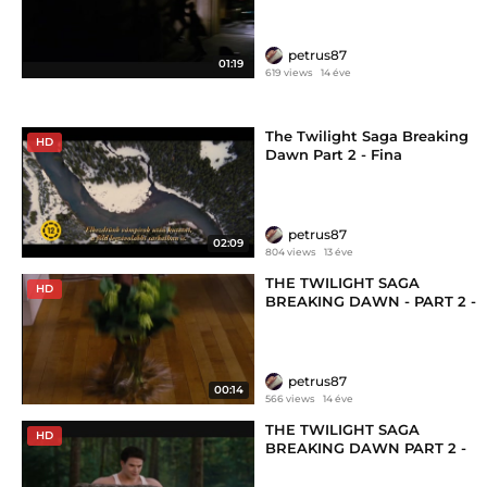
petrus87
01:19
619 views
14 éve
The Twilight Saga Breaking
HD
Dawn Part 2 - Fina
petrus87
02:09
804 views
13 éve
THE TWILIGHT SAGA
HD
BREAKING DAWN - PART 2 -
10
petrus87
00:14
566 views
14 éve
THE TWILIGHT SAGA
HD
BREAKING DAWN PART 2 -
Clip