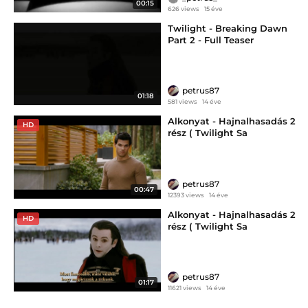
00:15
626 views
15 éve
Twilight - Breaking Dawn
Part 2 - Full Teaser
petrus87
01:18
581 views
14 éve
Alkonyat - Hajnalhasadás 2
HD
rész ( Twilight Sa
petrus87
00:47
12393 views
14 éve
Alkonyat - Hajnalhasadás 2
HD
rész ( Twilight Sa
petrus87
01:17
11621 views
14 éve