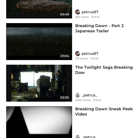
petrus87
00:49
283 views
13 éve
Breaking Dawn - Part 2
Japanese Trailer
petrus87
01:04
213 views
13 éve
The Twilight Saga Breaking
Dow
_petrus_
02:30
2369 views
15 éve
Breaking Dawn Sneak Peek
Video
_petrus_