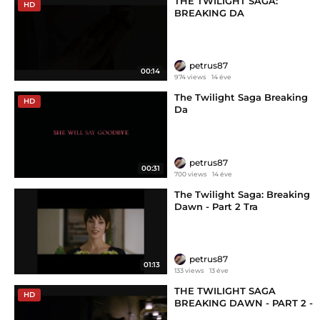
THE TWILIGHT SAGA:
HD
BREAKING DA
petrus87
00:14
974 views
14 éve
The Twilight Saga Breaking
HD
Da
petrus87
00:31
700 views
14 éve
The Twilight Saga: Breaking
Dawn - Part 2 Tra
petrus87
01:13
133 views
13 éve
THE TWILIGHT SAGA
HD
BREAKING DAWN - PART 2 -
Te