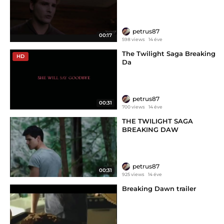
petrus87
00:17
598 views
14 éve
The Twilight Saga Breaking
HD
Da
petrus87
00:31
700 views
14 éve
THE TWILIGHT SAGA
BREAKING DAW
petrus87
00:31
925 views
14 éve
Breaking Dawn trailer