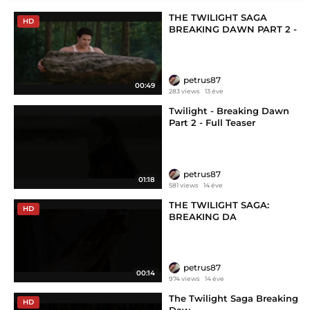
THE TWILIGHT SAGA
HD
BREAKING DAWN PART 2 -
Clip
petrus87
00:49
283 views
13 éve
Twilight - Breaking Dawn
Part 2 - Full Teaser
petrus87
01:18
581 views
14 éve
THE TWILIGHT SAGA:
HD
BREAKING DA
petrus87
00:14
974 views
14 éve
The Twilight Saga Breaking
HD