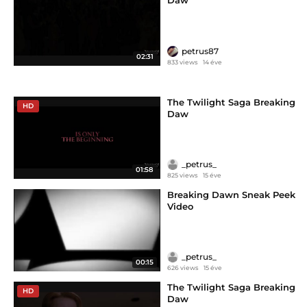
Daw
petrus87
02:31
833 views
14 éve
The Twilight Saga Breaking
HD
Daw
_petrus_
01:58
825 views
15 éve
Breaking Dawn Sneak Peek
Video
_petrus_
00:15
626 views
15 éve
The Twilight Saga Breaking
HD
Daw