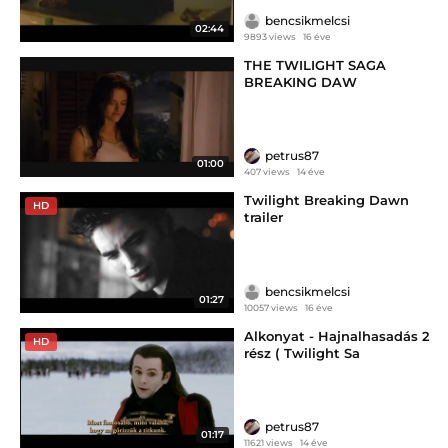
bencsikmelcsi
02:44
9893 views
16 éve
THE TWILIGHT SAGA
BREAKING DAW
petrus87
01:00
407 views
14 éve
Twilight Breaking Dawn
HD
trailer
bencsikmelcsi
01:27
10057 views
16 éve
Alkonyat - Hajnalhasadás 2
HD
rész ( Twilight Sa
petrus87
01:17
11621 views
14 éve