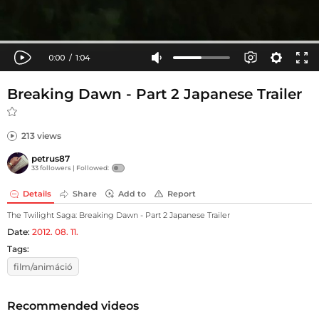
Breaking Dawn - Part 2 Japanese Trailer
213 views
petrus87
33 followers |
Followed:
Details
Share
Add to
Report
The Twilight Saga: Breaking Dawn - Part 2 Japanese Trailer
Date:
2012. 08. 11.
Tags:
film/animáció
Recommended videos