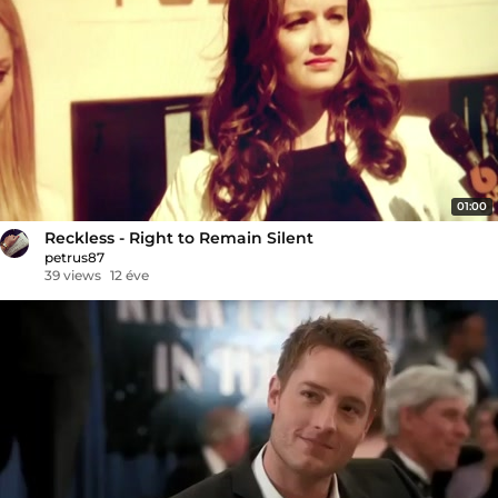
01:00
Reckless - Right to Remain Silent
petrus87
39 views
12 éve