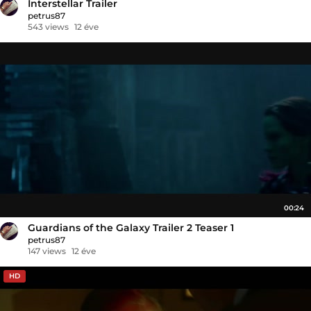
Interstellar Trailer
petrus87
543 views
12 éve
00:24
Guardians of the Galaxy Trailer 2 Teaser 1
petrus87
147 views
12 éve
HD