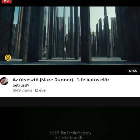
HD
01:55
Az útvesztő (Maze Runner) - 1. feliratos előz
petrus87
1949 views
12 éve