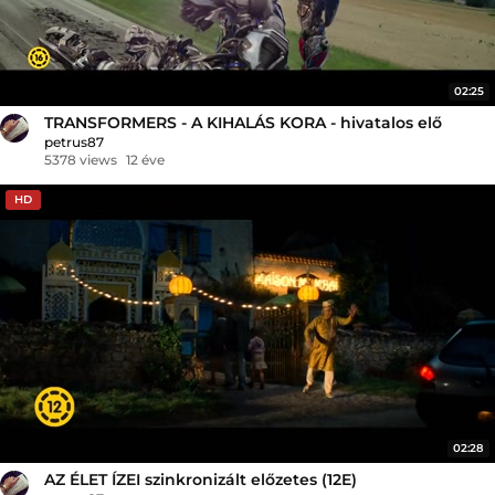
02:25
TRANSFORMERS - A KIHALÁS KORA - hivatalos elő
petrus87
5378 views
12 éve
HD
02:28
AZ ÉLET ÍZEI szinkronizált előzetes (12E)