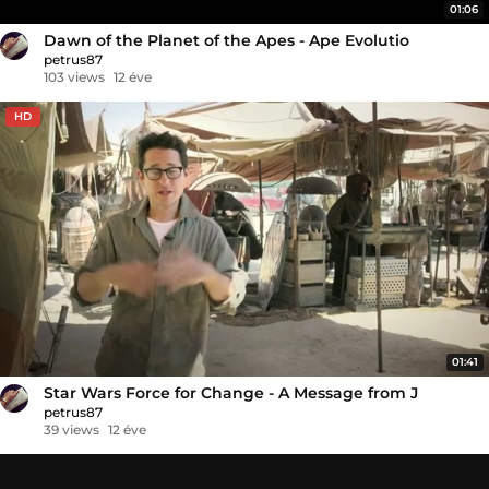
01:06
Dawn of the Planet of the Apes - Ape Evolutio
petrus87
103 views
12 éve
HD
01:41
Star Wars Force for Change - A Message from J
petrus87
39 views
12 éve