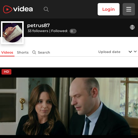
Login
petrus87
33 followers |
Followed:
Videos
Shorts
Search
HD