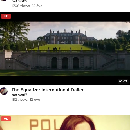
petrus87
1706 views
12 éve
HD
02:07
The Equalizer International Trailer
petrus87
152 views
12 éve
HD