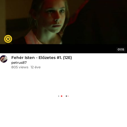
01:15
Fehér Isten - Előzetes #1. (12E)
petrus87
805 views
12 éve