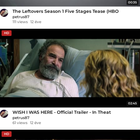
00:35
The Leftovers Season 1 Five Stages Tease (HBO
petrus87
111 views
12 éve
HD
02:45
WISH I WAS HERE - Official Trailer - In Theat
petrus87
61 views
12 éve
HD