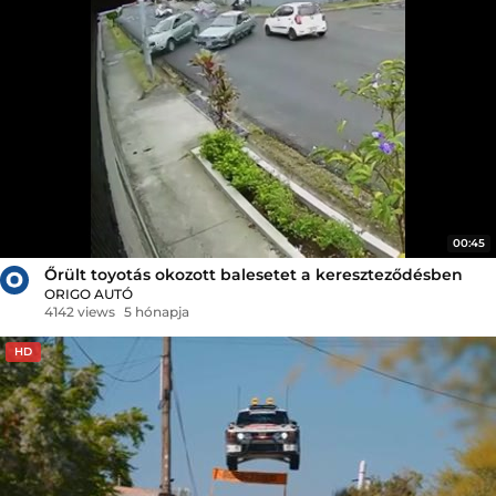
00:45
Őrült toyotás okozott balesetet a kereszteződésben
ORIGO AUTÓ
4142 views
5 hónapja
HD