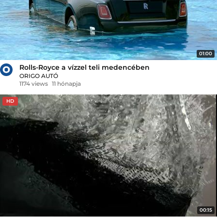
01:00
Rolls-Royce a vízzel teli medencében
ORIGO AUTÓ
1174 views
11 hónapja
HD
00:15