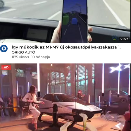
01:07
Így működik az M1-M7 új okosautópálya-szakasza 1.
ORIGO AUTÓ
1175 views
10 hónapja
HD