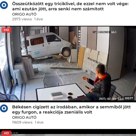
Összeütközött egy triciklivel, de ezzel nem volt vége:
ami ezután jött, arra senki nem számított
ORIGO AUTÓ
2973 views
1 éve
HD
00:17
Békésen cigizett az irodában, amikor a semmiből jött
egy furgon, a reakciója zseniális volt
ORIGO AUTÓ
11609 views
1 éve
HD