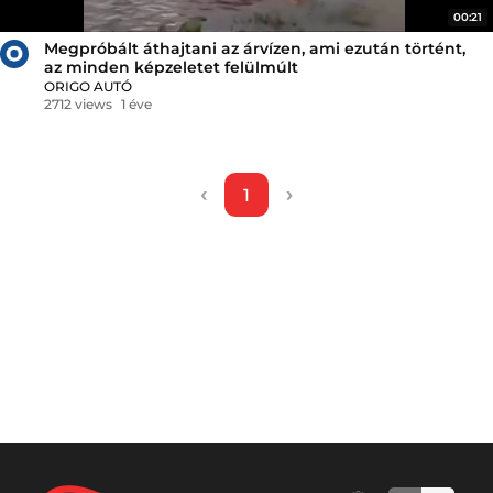
00:21
Megpróbált áthajtani az árvízen, ami ezután történt,
az minden képzeletet felülmúlt
ORIGO AUTÓ
2712 views
1 éve
‹
›
1