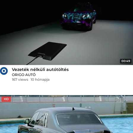
00:49
Vezeték nélküli autótöltés
ORIGO AUTÓ
167 views
10 hónapja
HD