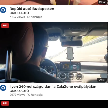
01:40
Repülő autó Budapesten
ORIGO AUTÓ
4163 views
10 hónapja
HD
00:47
Ilyen 240-nel száguldani a ZalaZone oválpályáján
ORIGO AUTÓ
7979 views
10 hónapja
HD