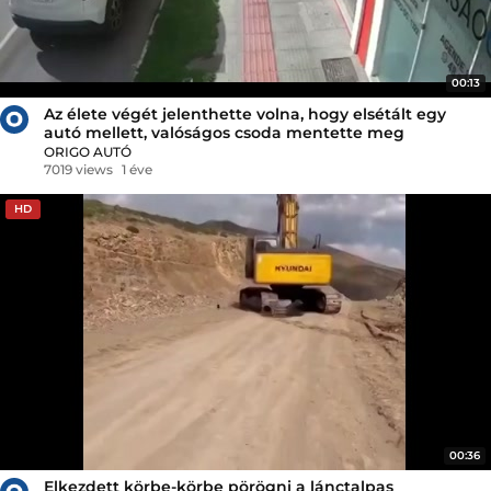
00:13
Az élete végét jelenthette volna, hogy elsétált egy
autó mellett, valóságos csoda mentette meg
ORIGO AUTÓ
7019 views
1 éve
HD
00:36
Elkezdett körbe-körbe pörögni a lánctalpas