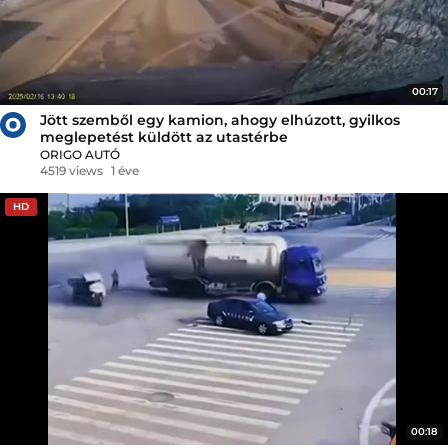
00:17
Jött szemből egy kamion, ahogy elhúzott, gyilkos
meglepetést küldött az utastérbe
ORIGO AUTÓ
4519 views
1 éve
HD
00:18