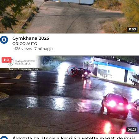
11:03
Gymkhana 2025
ORIGO AUTÓ
4125 views
7 hónapja
HD
00:21
Áldozata barátnője a kocsijára vetette magát, de így is