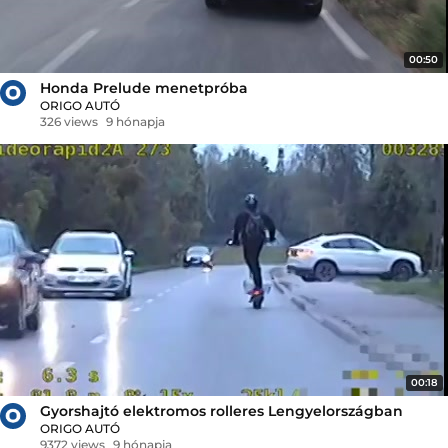
00:50
Honda Prelude menetpróba
ORIGO AUTÓ
326 views
9 hónapja
00:18
Gyorshajtó elektromos rolleres Lengyelországban
ORIGO AUTÓ
9372 views
9 hónapja