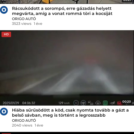
Rácsukódott a sorompó, erre gázadás helyett
megvárta, amíg a vonat rommá töri a kocsiját
ORIGO AUTÓ
3523 views
1 éve
HD
00:20
Hiába sűrűsödött a köd, csak nyomta tovább a gázt a
belső sávban, meg is történt a legrosszabb
ORIGO AUTÓ
2040 views
1 éve