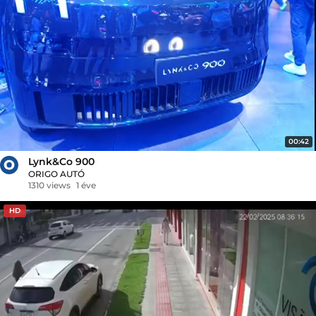
00:42
Lynk&Co 900
ORIGO AUTÓ
1310 views
1 éve
HD