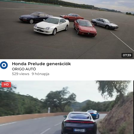
07:39
Honda Prelude generációk
ORIGO AUTÓ
529 views
9 hónapja
HD