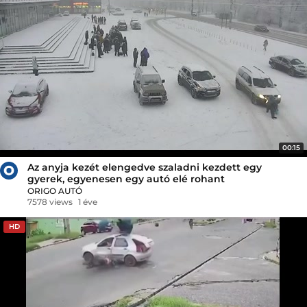
00:15
Az anyja kezét elengedve szaladni kezdett egy
gyerek, egyenesen egy autó elé rohant
ORIGO AUTÓ
7578 views
1 éve
HD