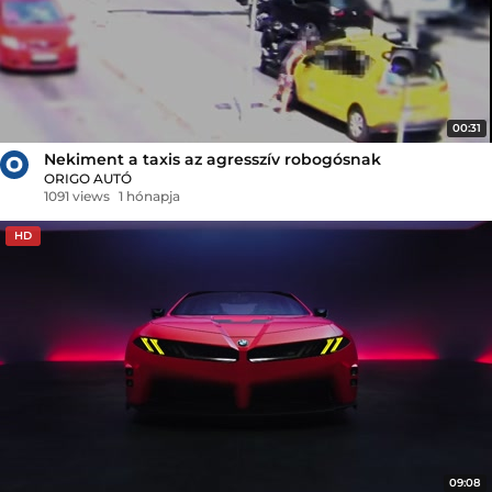
00:31
Nekiment a taxis az agresszív robogósnak
ORIGO AUTÓ
1091 views
1 hónapja
HD
09:08