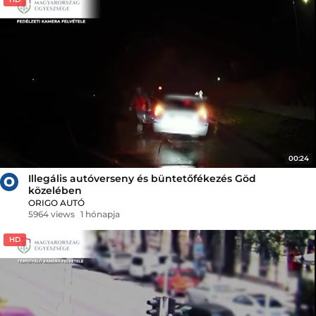
00:24
Illegális autóverseny és büntetőfékezés Göd
közelében
ORIGO AUTÓ
5964 views
1 hónapja
HD