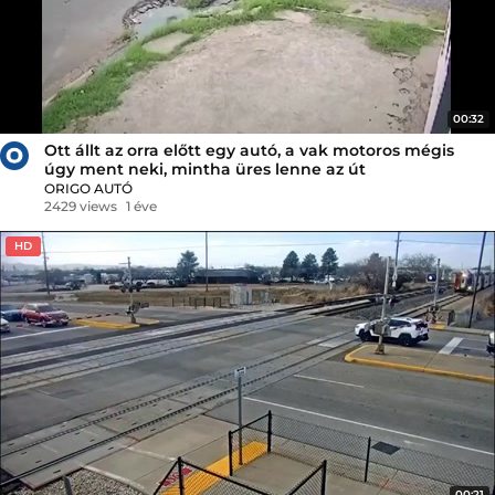
00:32
Ott állt az orra előtt egy autó, a vak motoros mégis
úgy ment neki, mintha üres lenne az út
ORIGO AUTÓ
2429 views
1 éve
HD
00:21