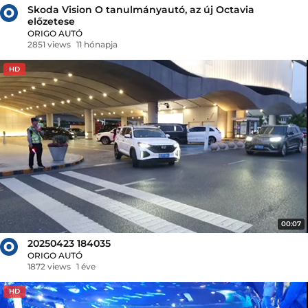
Skoda Vision O tanulmányautó, az új Octavia
előzetese
ORIGO AUTÓ
2851 views
11 hónapja
HD
00:07
20250423 184035
ORIGO AUTÓ
1872 views
1 éve
HD