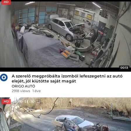
HD
00:13
A szerelő megpróbálta izomból lefeszegetni az autó
elejét, jól kiütötte saját magát
ORIGO AUTÓ
2918 views
1 éve
HD