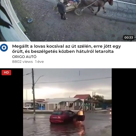
00:33
Megállt a lovas kocsival az út szélén, erre jött egy
őrült, és beszélgetés közben hátulról letarolta
ORIGO AUTÓ
8802 views
1 éve
HD