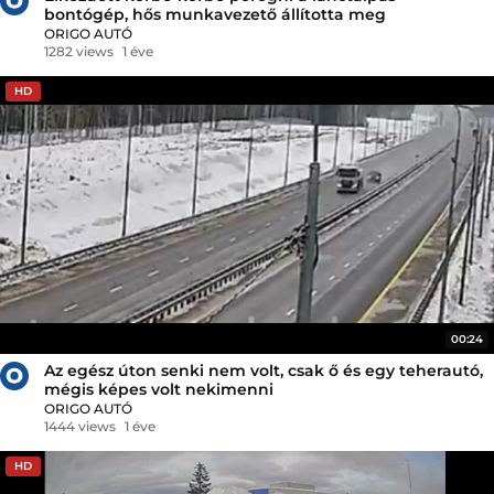
bontógép, hős munkavezető állította meg
ORIGO AUTÓ
1282 views
1 éve
HD
00:24
Az egész úton senki nem volt, csak ő és egy teherautó,
mégis képes volt nekimenni
ORIGO AUTÓ
1444 views
1 éve
HD