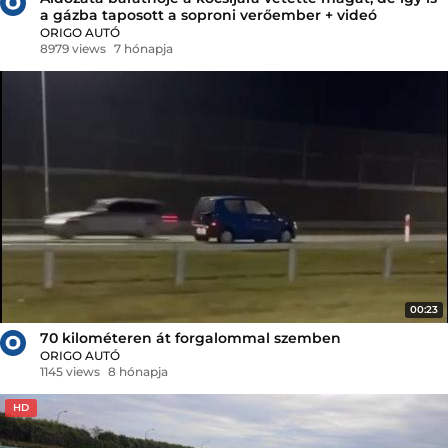
a gázba taposott a soproni verőember + videó
ORIGO AUTÓ
8979 views
7 hónapja
00:23
70 kilométeren át forgalommal szemben
ORIGO AUTÓ
1145 views
8 hónapja
HD