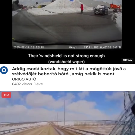
00:44
Addig csodálkoztak, hogy mit lát a mögöttük jövő a
szélvédőjét beborító hótól, amíg nekik is ment
ORIGO AUTÓ
6492 views
1 éve
HD