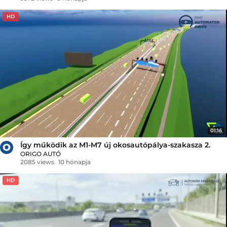
HD
01:16
Így működik az M1-M7 új okosautópálya-szakasza 2.
ORIGO AUTÓ
2085 views
10 hónapja
HD