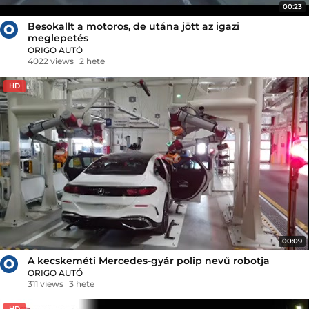
00:23
Besokallt a motoros, de utána jött az igazi
meglepetés
ORIGO AUTÓ
4022 views
2 hete
HD
00:09
A kecskeméti Mercedes-gyár polip nevű robotja
ORIGO AUTÓ
311 views
3 hete
HD