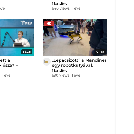
el, az Osztrák
Baross Ernővel
Mandiner
gpárt EP-
éve
640 views
1 éve
vezetőjével
HD
36:28
01:45
ett a
„Lepacsizott” a Mandiner
k ősze? –
egy robotkutyával,
 Stratéga
mutatjuk, mi sült ki
Mandiner
belőle
1 éve
690 views
1 éve