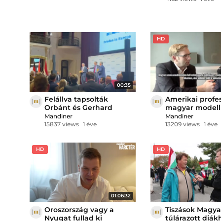
HD
00:35
Felállva tapsolták
Amerikai profes
Orbánt és Gerhard
magyar modell
Schrödert Bécsben
példamutató az
Mandiner
Mandiner
Államokban is
15837 views
1 éve
13209 views
1 éve
HD
HD
01:06:32
Oroszország vagy a
Tiszások Magya
Nyugat fullad ki
túlárazott diák