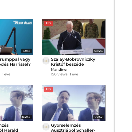
HD
53:56
08:26
Trumppal vagy
Szalay-Bobrovniczky
dés Harrissel?
Kristóf beszéde
a
Mandiner
szelly Zoltán és
1 éve
150 views
1 éve
mund
HD
04:32
02:57
mzés
Gyorselemzés
ól Harald
Ausztriából Schaller-