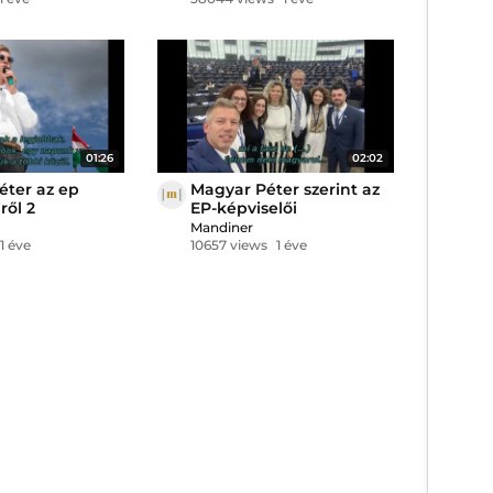
po
01:26
02:02
éter az ep
Magyar Péter szerint az
ről 2
EP-képviselői
agyhalottak
Mandiner
1 éve
10657 views
1 éve