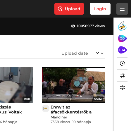
Upload
Login
10058977 views
01:11
00:12
tiszás
Ennyit az
kus: Voltak
áfacsökkentésről: a
portok, akik
tiszás Dálnoki szerint
Mandiner
 a védekezésre
felelőtlenség Magyar
4 hónapja
7358 views
10 hónapja
ltak
Péter terve