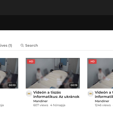
Lives
(1)
Search
HD
HD
00:10
00:19
Videón a tiszás
Videón a 
informatikus: Az ukránok
informati
yan
is támadták a Barátság
olyan cso
Mandiner
Mandiner
kőolajvezetéket
nem csak
pja
607 views
4 hónapja
1246 views
lja a
koncentrá