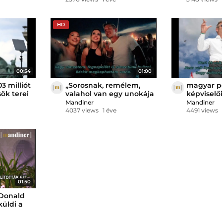
halmozó 
HD
00:54
01:00
3 milliót
„Sorosnak, remélem,
magyar p
sök terei
valahol van egy unokája
képviselői
is” – újabb hangfelvétel
Mandiner
Mandiner
érkezett Magyar Péterről
4037 views
1 éve
4491 views
01:50
 Donald
üldi a
David
ykövetnek