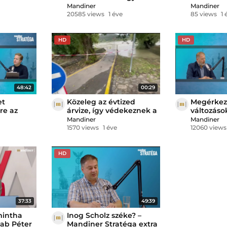
hódíthatják meg a világ
Vilimsky-v
Mandiner
Mandiner
le, legyen
piacait a magyar
Szabadsá
20585 views
1 éve
85 views
1 
vállalatok?
delegáció
HD
HD
48:42
00:29
et
Közeleg az évtized
Megérkez
re az
árvize, így védekeznek a
változáso
diner
Dunakanyarban
Mandiner
Mandiner
Mandiner
1570 views
1 éve
12060 views
HD
37:33
49:39
mintha
Inog Scholz széke? –
ab Péter
Mandiner Stratéga extra