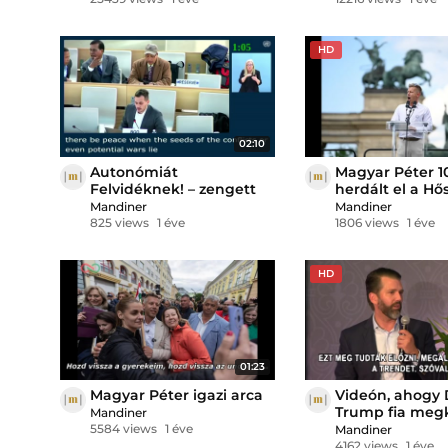
nem kellett volna
HD
02:10
Autonómiát
Magyar Péter 10
Felvidéknek! – zengett
herdált el a Hő
az ENSZ genfi termében
rendezvényre
Mandiner
Mandiner
825 views
1 éve
1806 views
1 éve
HD
01:23
Magyar Péter igazi arca
Videón, ahogy
Trump fia megk
Mandiner
selyemzsinórt 
5584 views
1 éve
Mandiner
Pressman nag
4162 views
1 éve