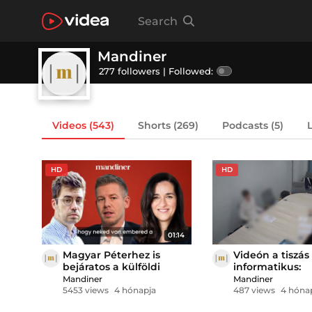
Search
Mandiner
277 followers |
Followed:
Videos
(543)
Shorts
(269)
Podcasts
(5)
HD
HD
01:14
Magyar Péterhez is
Videón a tiszás
bejáratos a külföldi
informatikus:
szolgálatokkal
Találkoztam ol
Mandiner
Mandiner
együttműködő Panyi
emberrel, aki
5453 views
4 hónapja
487 views
4 hóna
kifejezetten utá