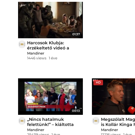
magyarokat
01:37
Harcosok Klubja:
érzékeltető videó a
kényszersorozásról
Mandiner
1446 views
1 éve
HD
00:13
„Nincs hatalmuk
Megszólalt Mag
felettünk!” – kiáltotta
is Kollár Kinga
Karácsony a Pride-on,
kijelentéséről
Mandiner
Mandiner
csak az a kézmodulat
25439 views
1 éve
12216 views
1 éve