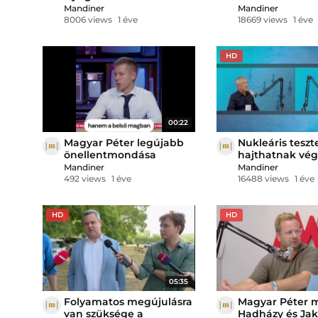
hamarabb? – Mandiner
szerződéseiről:
Mandiner
Mandiner
Harctér
Számoljon el ve
8006 views
1 éve
18669 views
1 éve
első a sorban
HD
00:22
Magyar Péter legújabb
Nukleáris teszt
önellentmondása
hajthatnak vég
oroszok? – Man
Mandiner
Mandiner
Stratéga
492 views
1 éve
16488 views
1 éve
HD
HD
05:35
Folyamatos megújulásra
Magyar Péter 
van szüksége a
Hadházy és Jak