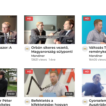
HD
HD
12:33
11:22
szor: A
Orbán sikeres vezető,
Változás 
Magyarország súlyponti
reményke
 Egyesült
tényezővé vált –
– Amerik
Mandiner
Mandiner
amerikai tanácsadó a
választ┃Ki
13631 views
1 éve
16405 views
Mandinernek
Kiss Raj
HD
HD
06:50
35:45
r Péter
Befektetés a
Gyorsele
hiteles
kifektetésbe: hogyan
Ausztriáb