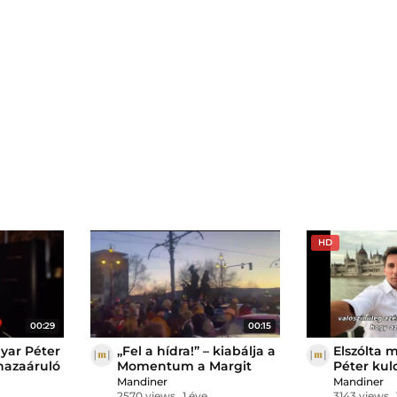
HD
00:29
00:15
yar Péter
„Fel a hídra!” – kiabálja a
Elszólta 
 hazaáruló
Momentum a Margit
Péter ku
hídnál
tanítottá
Mandiner
Mandiner
a botrány
2570 views
1 éve
3143 views