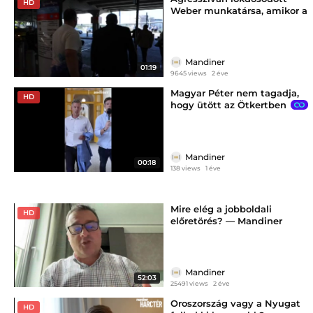
HD
Weber munkatársa, amikor a
Néppárt elnökét próbáltuk
kérdezni.
Mandiner
01:19
9645 views
2 éve
Magyar Péter nem tagadja,
HD
hogy ütött az Ötkertben
Mandiner
00:18
138 views
1 éve
Mire elég a jobboldali
HD
előretörés? — Mandiner
Stratéga
Mandiner
52:03
25491 views
2 éve
Oroszország vagy a Nyugat
HD