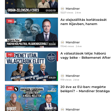
Mandiner
01:00:19
13227 views
2 éve
Az olajszállítás korlátozását
HD
nem Kijevben, hanem
Brüsszelben találták ki-
Szijjártó Péter |Stratéga
Mandiner
32:06
17046 views
2 éve
A választások tétje: háború
HD
vagy béke – Békemenet After
Kibeszélő
Mandiner
59:29
1731 views
2 éve
20 éve az EU-ban: megérte
HD
belépni? – Mandiner Stratéga
Mandiner