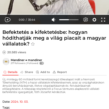
Befektetés a kifektetésbe: hogyan
hódíthatják meg a világ piacait a magyar
vállalatok?
20.585 views
Mandiner
●
mandiner
277 followers |
Followed:
Details
Share
Add to
Report
Új, mintegy 60 milliárd forint keretösszegű tőkealapot indít a Nemzeti
Tőkeholding (NTH) a hazai vállalatok kifektetéseinek, azaz az országhatárokon
átnyúló beruházásainak, illetve cégalapításainak és -felvásárlásainak
elősegítésére. A tőkealap részleteiről a Focus Ventures alapkezelő vállalati
befektetési igazgatóját, Tóth Józsefet kérdeztük.
Date:
2024. 10. 03.
Tags: