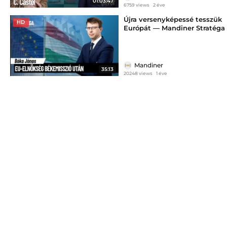
01:03:47
6759 views
2 éve
Újra versenyképessé tesszük
HD
Európát — Mandiner Stratéga
Bóka Jánossal
Mandiner
35:13
20248 views
1 éve