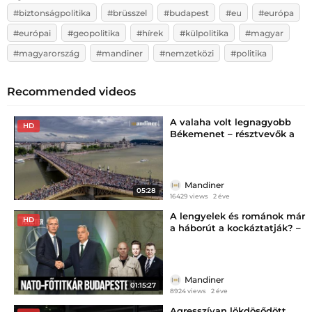
#biztonságpolitika
#brüsszel
#budapest
#eu
#európa
#európai
#geopolitika
#hírek
#külpolitika
#magyar
#magyarország
#mandiner
#nemzetközi
#politika
Recommended videos
A valaha volt legnagyobb
HD
Békemenet – résztvevők a
Békemenetről
Mandiner
05:28
16429 views
2 éve
A lengyelek és románok már
HD
a háborút a kockáztatják? –
Mandiner Harctér
Mandiner
01:15:27
8924 views
2 éve
Agresszívan lökdösődött