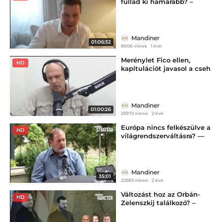
fullad ki hamarabb? –
Mandiner Harctér
Mandiner
01:06:32
8006 views
1 éve
Merénylet Fico ellen,
HD
kapitulációt javasol a cseh
elnök - Mandiner Harctér
Mandiner
01:00:26
23973 views
2 éve
Európa nincs felkészülve a
HD
világrendszerváltásra? —
Mandiner Stratéga
Mandiner
35:01
22583 views
2 éve
Változást hoz az Orbán-
HD
Zelenszkij találkozó? –
Mandiner Harctér