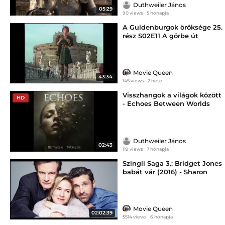
Duthweiler János
05:29
90 views
5 hónapja
A Guldenburgok öröksége 25.
rész S02E11 A görbe út
Movie Queen
43:34
145 views
2 hete
Visszhangok a világok között
HD
- Echoes Between Worlds
Duthweiler János
02:43
119 views
7 hónapja
Szingli Saga 3.: Bridget Jones
babát vár (2016) - Sharon
Maguire
Movie Queen
02:02:39
5514 views
6 hónapja