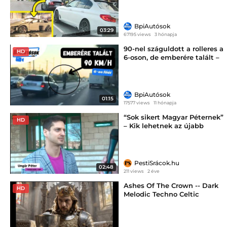
BpiAutósok
03:29
67195 views
3 hónapja
90-nel száguldott a rolleres a
HD
6-oson, de emberére talált –
az audis nem nézte jó
szemmel
BpiAutósok
01:15
17577 views
11 hónapja
“Sok sikert Magyar Péternek”
HD
– Kik lehetnek az újabb
ellenzéki messiás
szövetségesei?
PestiSrácok.hu
02:48
211 views
2 éve
Ashes Of The Crown -- Dark
HD
Melodic Techno Celtic
Atmosphere raegetett