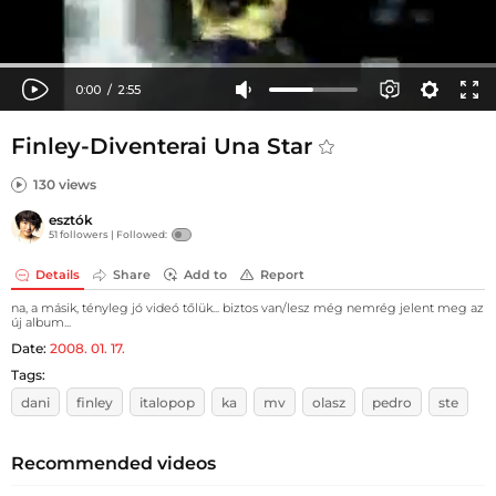
Finley-Diventerai Una Star
130 views
esztók
51 followers |
Followed:
Details
Share
Add to
Report
na, a másik, tényleg jó videó tőlük... biztos van/lesz még nemrég jelent meg az
új album...
Date:
2008. 01. 17.
Tags:
dani
finley
italopop
ka
mv
olasz
pedro
ste
Recommended videos