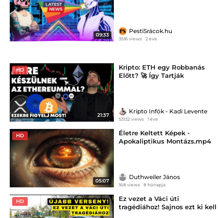
eldönti, hogy mi érdekelhet
minket
PestiSrácok.hu
09:33
3516 views
2 éve
Kripto: ETH egy Robbanás
HD
Előtt? 🚀 Így Tartják
Lenyomva Az Ethereum Árát!
Kripto Infók - Kadi Levente
21:37
53132 views
1 éve
Életre Keltett Képek -
HD
Apokaliptikus Montázs.mp4
Duthweiler János
05:07
168 views
8 hónapja
Ez vezet a Váci úti
HD
tragédiához! Sajnos ezt ki kell
mondani...