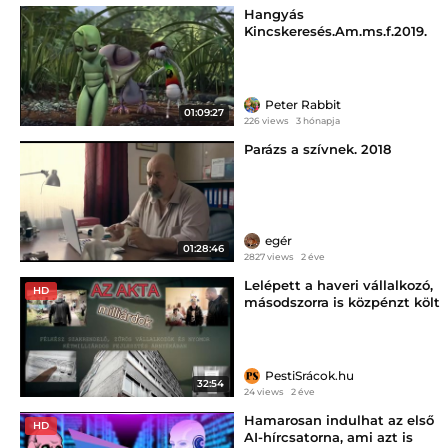
Hangyás
Kincskeresés.Am.ms.f.2019.
Peter Rabbit
01:09:27
226 views
3 hónapja
Parázs a szívnek. 2018
egér
01:28:46
2827 views
2 éve
Lelépett a haveri vállalkozó,
HD
másodszorra is közpénzt költ
Szaniszló ugyanarra a
rendelőfelújításra
PestiSrácok.hu
32:54
24 views
2 éve
Hamarosan indulhat az első
HD
AI-hírcsatorna, ami azt is