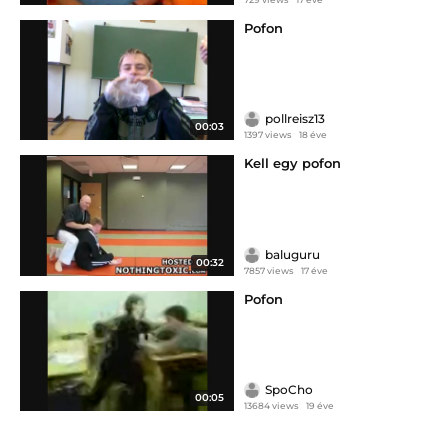
Pofon
pollreisz13
00:03
1397 views
18 éve
Kell egy pofon
baluguru
00:32
7857 views
17 éve
Pofon
SpoCho
00:05
13684 views
19 éve