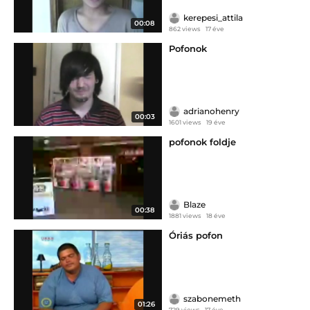
kerepesi_attila
00:08
862 views
17 éve
Pofonok
adrianohenry
00:03
1601 views
19 éve
pofonok foldje
Blaze
00:38
1881 views
18 éve
Óriás pofon
szabonemeth
01:26
729 views
17 éve