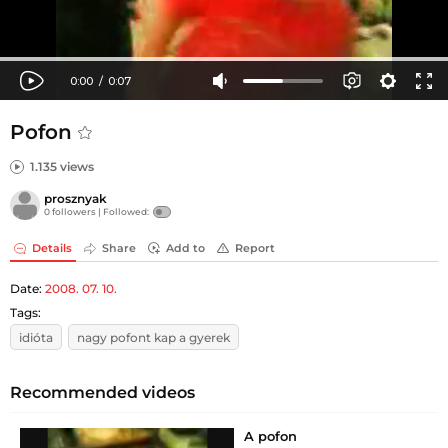
Pofon
1.135 views
prosznyak
0 followers |
Followed:
Details
Share
Add to
Report
Date:
2008. 07. 10.
Tags:
idióta
nagy pofont kap a gyerek
Recommended videos
A pofon