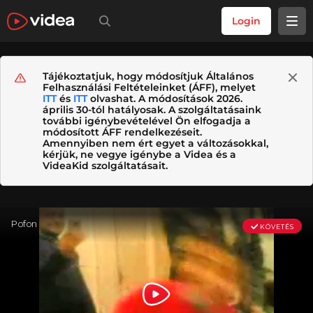
Login
Tájékoztatjuk, hogy módosítjuk Általános
Felhasználási Feltételeinket (ÁFF), melyet
ITT
és
ITT
olvashat. A módosítások 2026.
április 30-tól hatályosak. A szolgáltatásaink
további igénybevételével Ön elfogadja a
módosított ÁFF rendelkezéseit.
Amennyiben nem ért egyet a változásokkal,
kérjük, ne vegye igénybe a Videa és a
VideaKid szolgáltatásait.