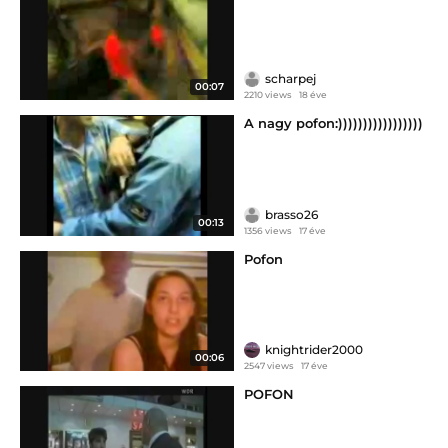
scharpej
00:07
2210 views
18 éve
A nagy pofon:)))))))))))))))))
brasso26
00:13
1356 views
17 éve
Pofon
knightrider2000
00:06
2547 views
17 éve
POFON