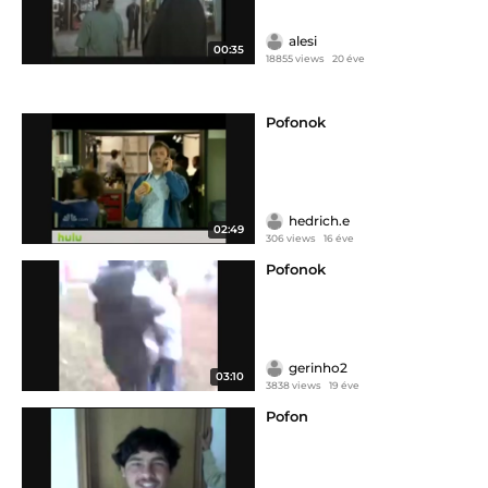
alesi
00:35
18855 views
20 éve
Pofonok
hedrich.e
02:49
306 views
16 éve
Pofonok
gerinho2
03:10
3838 views
19 éve
Pofon