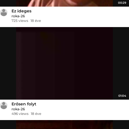
00:29
Ez ideges
roka-26
725 views
18 éve
01:04
Erősen folyt
roka-26
496 views
18 éve