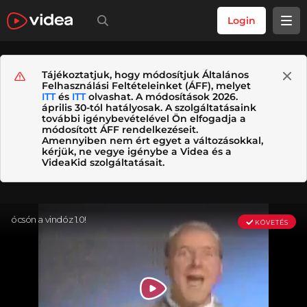
Login
Tájékoztatjuk, hogy módosítjuk Általános
Felhasználási Feltételeinket (ÁFF), melyet
ITT
és
ITT
olvashat. A módosítások 2026.
április 30-tól hatályosak. A szolgáltatásaink
további igénybevételével Ön elfogadja a
módosított ÁFF rendelkezéseit.
Amennyiben nem ért egyet a változásokkal,
kérjük, ne vegye igénybe a Videa és a
VideaKid szolgáltatásait.