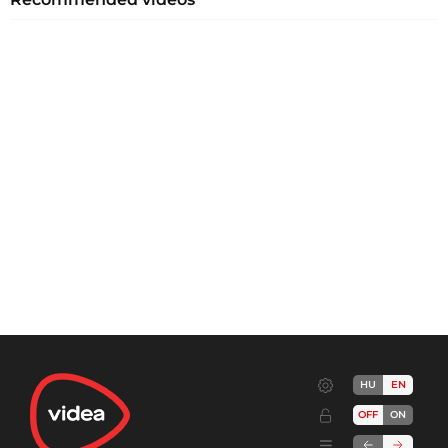
HU
EN
OFF
ON