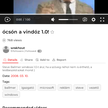
ócsón a vindóz 1.0!
768 views
wrakhout
13 followers |
Followed:
Details
Share
Add to
Report
Steve Ballmer windows 1.0-t árul, ha a szöveg néhol nem is érthető, a
testbeszéd sokat mond :)
Date:
2008. 03. 10.
Tags:
ballmer
igazgató
microsoft
reklám
steve
vezető
windows
Recommended videos