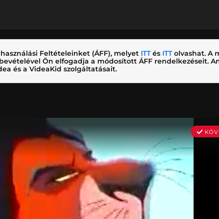
használási Feltételeinket (ÁFF), melyet
ITT
és
ITT
olvashat. A m
nybevételével Ön elfogadja a módosított ÁFF rendelkezéseit.
ea és a VideaKid szolgáltatásait.