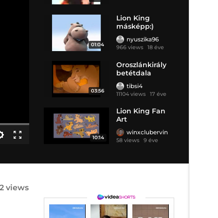
Lion King
másképp:)
nyuszika96
01:04
966 views
18 éve
Oroszlánkirály
betétdala
tibsi4
03:56
11104 views
17 éve
Lion King Fan
Art
winxclubervin
10:14
58 views
9 éve
2 views