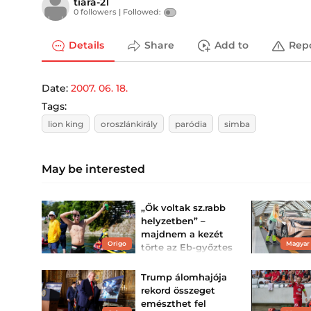
tiara-21
0 followers |
Followed:
Details
Share
Add to
Rep
Date:
2007. 06. 18.
Tags:
lion king
oroszlánkirály
paródia
simba
May be interested
„Ők voltak sz.rabb
helyzetben” –
majdnem a kezét
Origo
Magyar
törte az Eb-győztes
Betlehem Dávid
Emlékezetes interjút
Trump álomhajója
adott a klasszis úszó,
rekord összeget
akiből kitört a feszültség a
csodás győzelme után.
emészthet fel