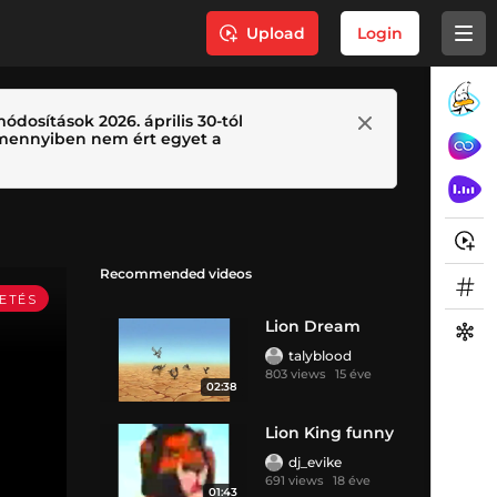
Upload
Login
ódosítások 2026. április 30-tól
 Amennyiben nem ért egyet a
Recommended videos
Lion Dream
talyblood
803 views
15 éve
02:38
Lion King funny
dj_evike
691 views
18 éve
01:43