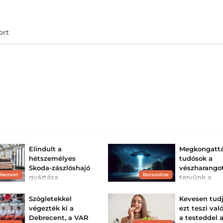
ort
Elindult a
Megkongattá
hétszemélyes
tudósok a
Skoda-zászlóshajó
vészharangot
 Nemzet
Borsonline
gyártása
tervünk a
földönkívüli
A cseh márka valaha volt
legnagyobb és
érkezésére
Szögletekkel
Kevesen tudj
legdrágább modelljét, a
Peaq-et ugyanazon a
Mi történik, ha e
végezték ki a
ezt teszi val
soron készítik, mint az
civilizáció nyoma
Debrecent, a VAR
a testeddel a
Elroq, az Enyaq és az
észleljük?