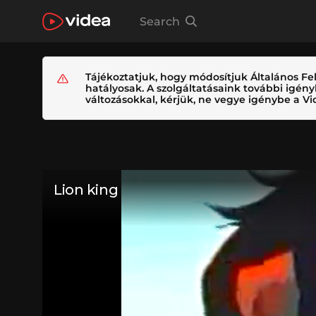
Search
Tájékoztatjuk, hogy módosítjuk Általános Fel
hatályosak. A szolgáltatásaink további igé
változásokkal, kérjük, ne vegye igénybe a Vid