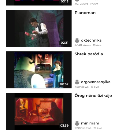
03:13
355 views
17 éve
Pianoman
oktechnika
02:31
4648 views
19 éve
Shrek paródia
orgovansanyika
00:52
450 views
15 éve
Öreg néne őzikéje
minimani
03:39
15980 views
19 éve