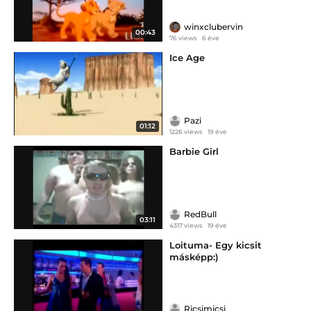
winxclubervin
00:43
76 views
6 éve
Ice Age
Pazi
01:12
1226 views
19 éve
Barbie Girl
RedBull
03:11
4317 views
19 éve
Loituma- Egy kicsit
másképp:)
Ricsimicsi