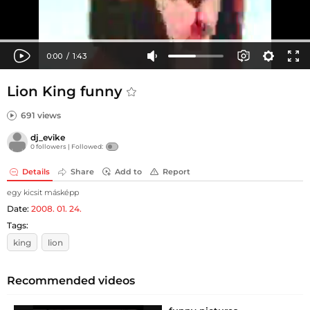
Lion King funny
691 views
dj_evike
0 followers |
Followed:
Details
Share
Add to
Report
egy kicsit másképp
Date:
2008. 01. 24.
Tags:
king
lion
Recommended videos