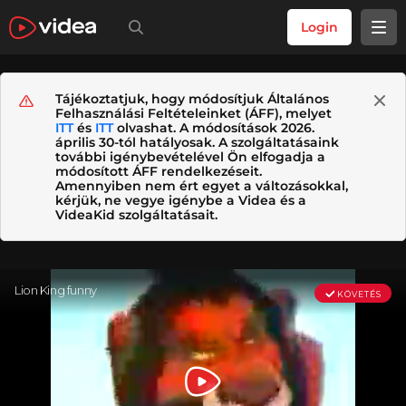
Login
Tájékoztatjuk, hogy módosítjuk Általános
Felhasználási Feltételeinket (ÁFF), melyet
ITT
és
ITT
olvashat. A módosítások 2026.
április 30-tól hatályosak. A szolgáltatásaink
további igénybevételével Ön elfogadja a
módosított ÁFF rendelkezéseit.
Amennyiben nem ért egyet a változásokkal,
kérjük, ne vegye igénybe a Videa és a
VideaKid szolgáltatásait.