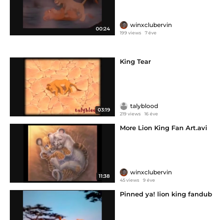
winxclubervin
00:24
199 views
7 éve
King Tear
talyblood
03:19
219 views
16 éve
More Lion King Fan Art.avi
winxclubervin
11:38
45 views
9 éve
Pinned ya! lion king fandub