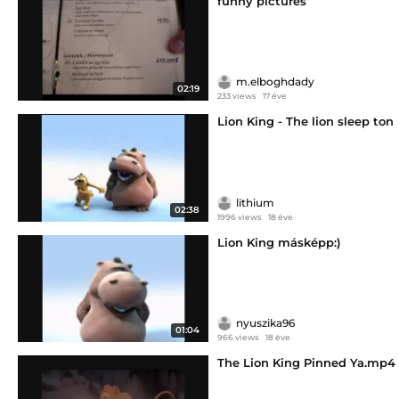
funny pictures
m.elboghdady
02:19
233 views
17 éve
Lion King - The lion sleep ton
lithium
02:38
1996 views
18 éve
Lion King másképp:)
nyuszika96
01:04
966 views
18 éve
The Lion King Pinned Ya.mp4