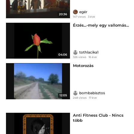
egér
20:36
147 views
3 éve
Érzés...-mely egy vallomás...
tothlacika1
04:06
326 views
16 éve
Motorozás
bombabisztos
12:05
248 views
17 éve
Anti Fitness Club - Nincs
több