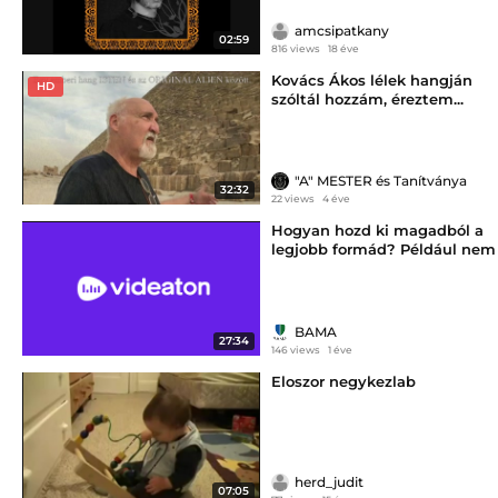
amcsipatkany
02:59
816 views
18 éve
Kovács Ákos lélek hangján
HD
szóltál hozzám, éreztem...
"A" MESTER és Tanítványa
32:32
22 views
4 éve
Hogyan hozd ki magadból a
legjobb formád? Például nem
mindegy milyen szín van
rajtad!
BAMA
27:34
146 views
1 éve
Eloszor negykezlab
herd_judit
07:05