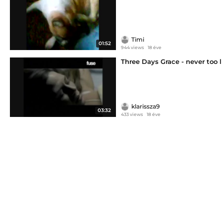
Timi
01:52
944 views
18 éve
Three Days Grace - never too l
klarissza9
03:32
433 views
18 éve