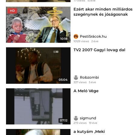
77 views
15 éve
Ezért akar minden milliárdos
HD
szegénynek és jóságosnak
látszani – Dezse Vű
PestiSrácok.hu
10:18
10129 views
2 éve
TV2 2007 Gagyi lovag dal
Robzombi
05:04
337 views
5 éve
A Meló Vége
sigmund
07:12
273 views
19 éve
a kutyám ,Meki