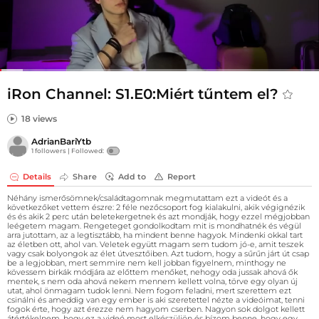
iRon Channel: S1.E0:Miért tűntem el?
18 views
AdrianBariYtb
1 followers |
Followed:
Details
Share
Add to
Report
Néhány ismerősömnek/családtagomnak megmutattam ezt a videót és a
következőket vettem észre: 2 féle nezőcsoport fog kialakulni, akik végignézik
és és akik 2 perc után beletekergetnek és azt mondják, hogy ezzel mégjobban
leégetem magam. Rengeteget gondolkodtam mit is mondhatnék és végül
arra jutottam, az a legtisztább, ha mindent benne hagyok. Mindenki okkal tart
az életben ott, ahol van. Veletek együtt magam sem tudom jó-e, amit teszek
vagy csak bolyongok az élet útvesztőiben. Azt tudom, hogy a sűrűn járt út csap
be a legjobban, mert semmire nem kell jobban figyelnem, minthogy ne
kövessem birkák módjára az előttem menőket, nehogy oda jussak ahová ők
mentek, s nem oda ahová nekem mennem kellett volna, törve egy olyan új
utat, ahol önmagam tudok lenni. Nem fogom feladni, mert szerettem ezt
csinálni és ameddig van egy ember is aki szeretettel nézte a videóimat, tenni
fogok érte, hogy azt érezze nem hagyom cserben. Nagyon sok dolgot kellett
átértékelnem, hogy ez a videó most elkészüljön és bízom benne, hogy egy