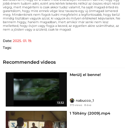
jobb énem tudom adni, ezért arra kérlek tekerés nélkül az összes részt nézd
végig, mert megérteni is csak akkor tudsz valamit, ha saját magad érted és
garantálom, hogy mire ennek vége lesz tavaszra egy új önmagad ismered
meg. Mindenkinek nem fogok tudni megfelelni a legfontosabb, hogy belül
mindig tisztában vagyok azzal, ki vagyok és milyen értékeket képviselek. Ne
bennem higgy, hanem magadban, mert amikor már senki nem lesz
melletted, hogy óvjon vagy fogja a kezed, az egyetlen akire számíthatsz, az
nem a jóisten vagy a szüleid, csak te magad.
Date:
2025. 01. 19.
Tags:
Recommended videos
Merülj el benne!
nabucco_1
13:32
373 views
8 éve
1 Töltény (2009).mp4