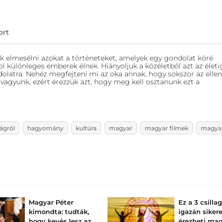
ort
nk elmesélni azokat a történeteket, amelyek egy gondolat köré
 különleges emberek élnek. Hiányoljuk a közéletből azt az életi
olatra. Nehéz megfejteni mi az oka annak, hogy sokszor az ellen
agyunk, ezért érezzük azt, hogy meg kell osztanunk ezt a
ágról
hagyomány
kultúra
magyar
magyar filmek
magya
Magyar Péter
Ez a 3 csilla
kimondta: tudták,
igazán siker
hogy kevés lesz az
érezheti ma