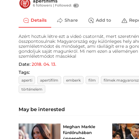
apertifilms
6 followers |
Followed:
Details
Share
Add to
Rep
Azért hoztuk létre ezt a videó csatornát, mert szeretné
összpontosulnak: Magyarország egy különleges hely ahol
szemléletmódot és minőséget, ami rávilágít erre a gond
gondoljuk saját magunkról. Mi nem ezen a véleményen v
szemléletmódot másokkal
Date:
2018. 04. 13.
Tags:
aperti
apertifilm
emberk
film
filmek magyarorsz
történelem
May be interested
Meghan Markle
fürdőruhában
ünnepelte