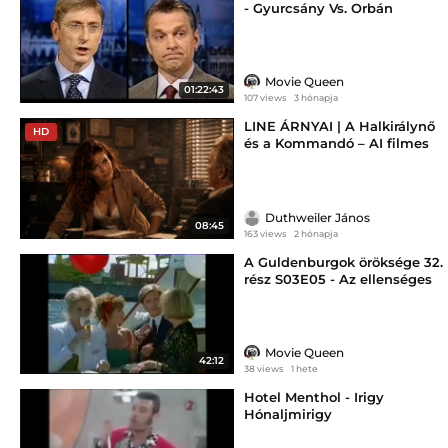
- Gyurcsány Vs. Orbán
választási vita (2006)
Movie Queen
01:22:43
107 views
3 hónapja
LINE ÁRNYAI | A Halkirálynő
HD
és a Kommandó – AI filmes
hangulatpróba
Duthweiler János
08:45
163 views
2 hónapja
A Guldenburgok öröksége 32.
rész S03E05 - Az ellenséges
testvérek
Movie Queen
42:12
38 views
1 hete
Hotel Menthol - Irigy
Hónaljmirigy