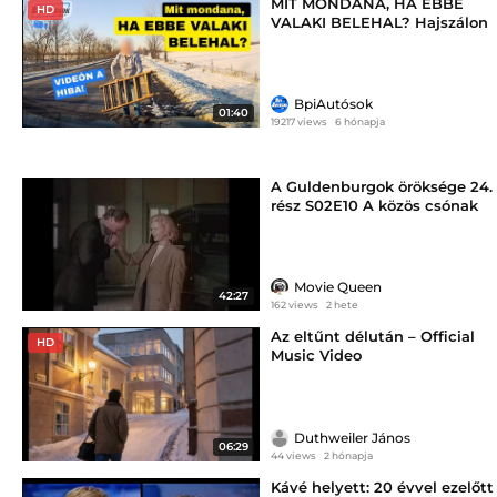
MIT MONDANA, HA EBBE
HD
VALAKI BELEHAL? Hajszálon
múlt a felelőtlenség ára
BpiAutósok
01:40
19217 views
6 hónapja
A Guldenburgok öröksége 24.
rész S02E10 A közös csónak
Movie Queen
42:27
162 views
2 hete
Az eltűnt délután – Official
HD
Music Video
Duthweiler János
06:29
44 views
2 hónapja
Kávé helyett: 20 évvel ezelőtt