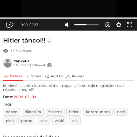
Hitler táncol!!
3.535 views
franky01
0 followers |
Followed:
Details
Share
Add to
Report
kis videó hitlerről táncolása közben. nagyon jóóóó. majd meglátjátok csak
nézzétek meg. xD
Date:
2008. 02. 09.
Tags:
dance
diktatúra
fasiszta
hitler
kommunista
náci
pina
porno
szex
zsidó
zsir