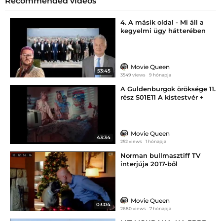
Recommended videos
4. A másik oldal - Mi áll a
kegyelmi ügy hátterében
Movie Queen
53:45
3549 views
9 hónapja
A Guldenburgok öröksége 11.
rész S01E11 A kistestvér +
LEÍRÁS: KÖSZI MEGINT,
VIDEA! :S
Movie Queen
43:34
252 views
1 hónapja
Norman bullmasztiff TV
interjúja 2017-ből
Movie Queen
03:04
2680 views
7 hónapja