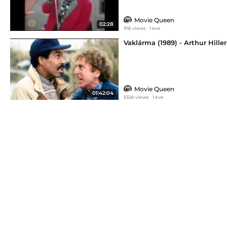
Movie Queen
02:28
916 views
1 éve
Vaklárma (1989) - Arthur Hiller
Movie Queen
01:42:04
5326 views
1 éve