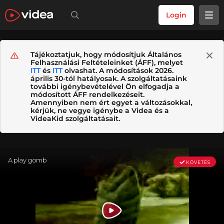
Login
Tájékoztatjuk, hogy módosítjuk Általános
Felhasználási Feltételeinket (ÁFF), melyet
ITT
és
ITT
olvashat. A módosítások 2026.
április 30-tól hatályosak. A szolgáltatásaink
további igénybevételével Ön elfogadja a
módosított ÁFF rendelkezéseit.
Amennyiben nem ért egyet a változásokkal,
kérjük, ne vegye igénybe a Videa és a
VideaKid szolgáltatásait.