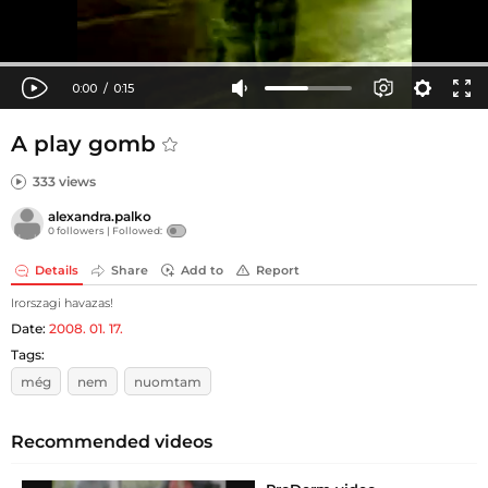
A play gomb
333 views
alexandra.palko
0 followers |
Followed:
Details
Share
Add to
Report
Irorszagi havazas!
Date:
2008. 01. 17.
Tags:
még
nem
nuomtam
Recommended videos