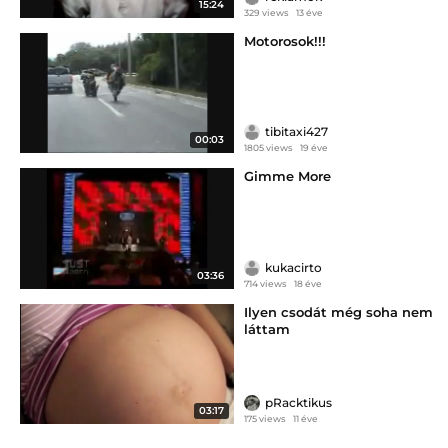
15:24
329 views
13 éve
Motorosok!!!
tibitaxi427
00:03
1805 views
19 éve
Gimme More
kukacirto
03:36
714 views
18 éve
Ilyen csodát még soha nem
láttam
pRacktikus
03:17
175 views
11 éve