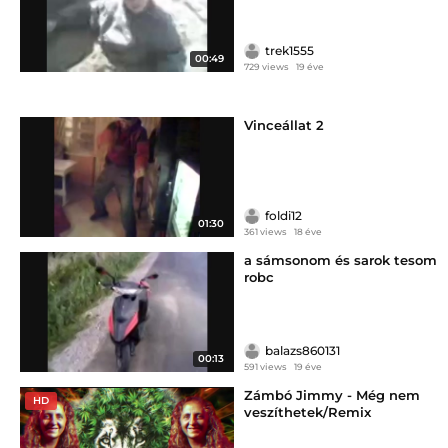
trek1555
00:49
729 views
19 éve
Vinceállat 2
foldi12
01:30
361 views
18 éve
a sámsonom és sarok tesom
robc
balazs860131
00:13
591 views
19 éve
Zámbó Jimmy - Még nem
HD
veszíthetek/Remix