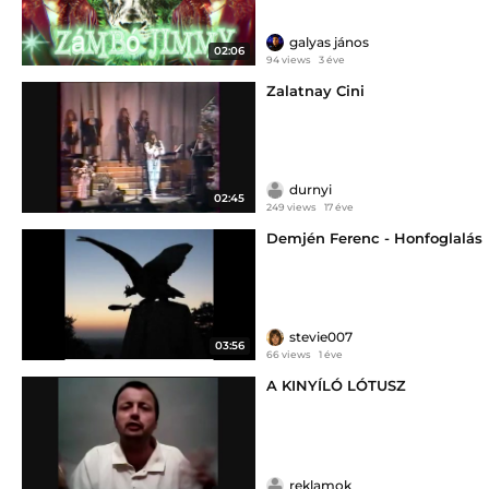
galyas jános
02:06
94 views
3 éve
Zalatnay Cini
durnyi
02:45
249 views
17 éve
Demjén Ferenc - Honfoglalás
stevie007
03:56
66 views
1 éve
A KINYÍLÓ LÓTUSZ
reklamok