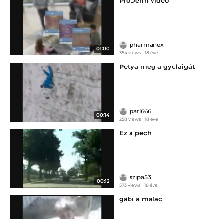
ProDerm video
pharmanex
01:00
354 views
18 éve
Petya meg a gyulaigát
pati666
00:14
258 views
18 éve
Ez a pech
szipa53
00:12
573 views
18 éve
gabi a malac