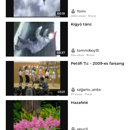
Tomi
00:18
4062 views
19 éve
Kígyó tánc
tommiboy15
00:37
924 views
18 éve
Petőfi 7.c - 2009-es farsang
szijjarto_anita
03:21
97 views
17 éve
Hazafelé
apuci1