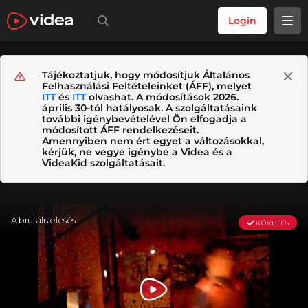
Login
Tájékoztatjuk, hogy módosítjuk Általános
Felhasználási Feltételeinket (ÁFF), melyet
ITT
és
ITT
olvashat. A módosítások 2026.
április 30-tól hatályosak. A szolgáltatásaink
további igénybevételével Ön elfogadja a
módosított ÁFF rendelkezéseit.
Amennyiben nem ért egyet a változásokkal,
kérjük, ne vegye igénybe a Videa és a
VideaKid szolgáltatásait.