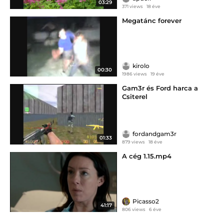
03:29
371 views
18 éve
Megatánc forever
kirolo
00:30
1986 views
19 éve
Gam3r és Ford harca a
Csiterel
fordandgam3r
01:33
879 views
18 éve
A cég 1.15.mp4
Picasso2
41:17
806 views
6 éve