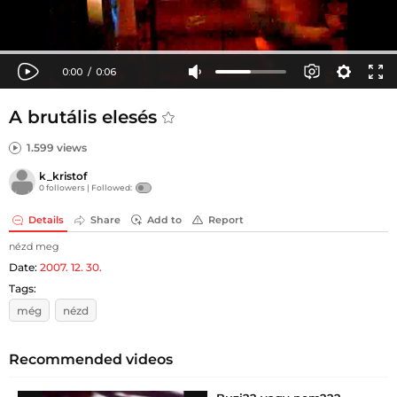
A brutális elesés
1.599 views
k_kristof
0 followers |
Followed:
Details
Share
Add to
Report
nézd meg
Date:
2007. 12. 30.
Tags:
még
nézd
Recommended videos