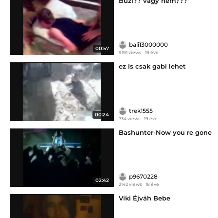
Buzi?? vagy nem???
bali13000000
00:57
9191 views
19 éve
ez is csak gabi lehet
trek1555
00:24
734 views
19 éve
Bashunter-Now you re gone
p9670228
02:42
2142 views
18 éve
Viki Éjváh Bebe