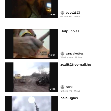
bebe2323
03:55
642 views
18 éve
Halpucolás
sanyakettes
02:32
3608 views
18 éve
zozi8@freemail.hu
zozi8
01:15
1216 views
19 éve
halálugrás