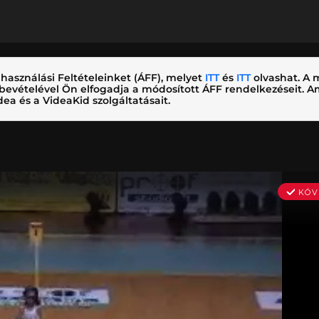
használási Feltételeinket (ÁFF), melyet
ITT
és
ITT
olvashat. A m
nybevételével Ön elfogadja a módosított ÁFF rendelkezéseit.
ea és a VideaKid szolgáltatásait.