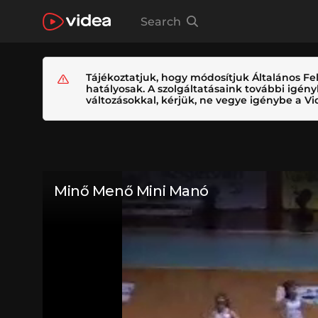
Search
Tájékoztatjuk, hogy módosítjuk Általános Fel
hatályosak. A szolgáltatásaink további igé
változásokkal, kérjük, ne vegye igénybe a Vid