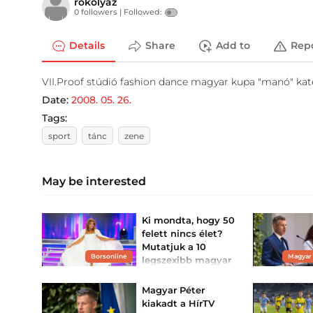
rokolyaz
0 followers |
Followed:
Details
Share
Add to
Rep
VII.Proof stúdió fashion dance magyar kupa "manó" kateg
Date:
2008. 05. 26.
Tags:
sport
tánc
zene
May be interested
Ki mondta, hogy 50
felett nincs élet?
Mutatjuk a 10
Borsonline
Magyar
legszexibb magyar
sztárt Liptai
Claudiától Barta...
Magyar Péter
Keleti Andrea már 57 éves,
kiakadt a HírTV
és mégis ragyogóan szép.