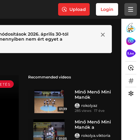
Upload
Login
ódosítások 2026. április 30-tól
 Amennyiben nem ért egyet a
Recommended videos
Minő Menő Mini
Manók
rokolyaz
01:39
285 views
17 éve
Minő Menő Mini
Manók a
dobogó
rokolya.viktoria
01:05