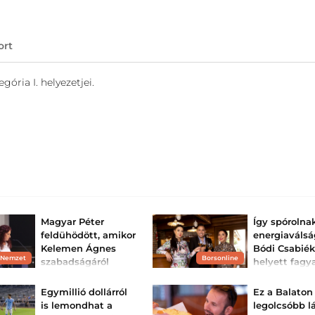
ort
ória I. helyezetjei.
Magyar Péter
Így spórolna
feldühödött, amikor
energiaválsá
Kelemen Ágnes
Bódi Csabiék
 Nemzet
Borsonline
szabadságáról
helyett fagy
kérdezték
vizes palack
haszná...
A kormányfő azt állította,
Egymillió dollárról
Ez a Balaton
hogy a vízügyi államtitkár
A Bódi család a 
is lemondhat a
legolcsóbb l
az ő kérésére fontos
helyett egy altern
tárgyaláson vett részt.