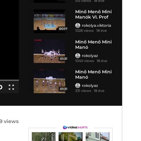
515 views
18 éve
Minő Menő Mini
Manók VI. Prof
rokolya.viktoria
00:17
1028 views
18 éve
Minő Menő Mini
Manó
rokolyaz
01:31
1040 views
18 éve
Minő Menő Mini
Manó
rokolyaz
01:31
331 views
18 éve
9 views