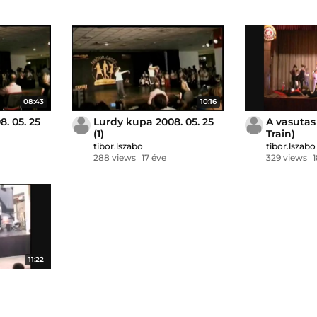
08:43
10:16
. 05. 25
Lurdy kupa 2008. 05. 25
A vasutas
(1)
Train)
tibor.lszabo
tibor.lszabo
288 views
17 éve
329 views
11:22