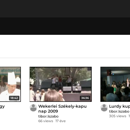
18:42
36:36
gy
Wekerlei Székely-kapu
Lurdy kup
nap 2009
tibor.lszabo
305 views
tibor.lszabo
66 views
17 éve