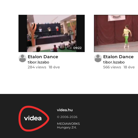
09:22
Etalon Dance
Etalon Dance
tibor.lszabo
tibor.lszabo
284 views
18 éve
566 views
18 éve
videa.hu
© 2006-2026
MEDIAWORKS
Hungary Zrt.