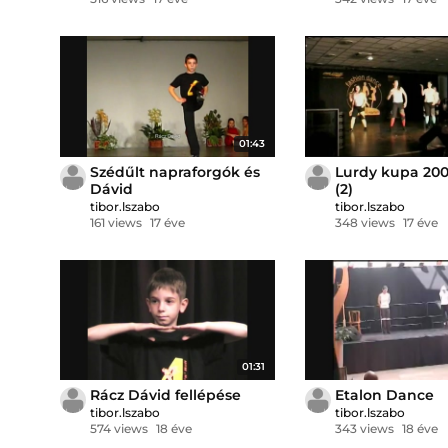
01:43
Szédűlt napraforgók és
Lurdy kupa 2008
Dávid
(2)
tibor.lszabo
tibor.lszabo
161 views
17 éve
348 views
17 éve
01:31
Rácz Dávid fellépése
Etalon Dance
tibor.lszabo
tibor.lszabo
574 views
18 éve
343 views
18 éve