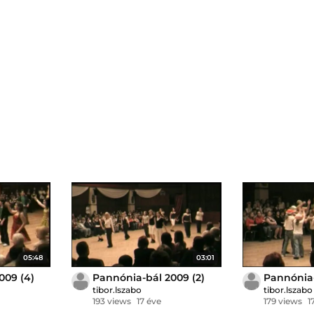
05:48
03:01
009 (4)
Pannónia-bál 2009 (2)
Pannónia-
tibor.lszabo
tibor.lszabo
193 views
17 éve
179 views
1