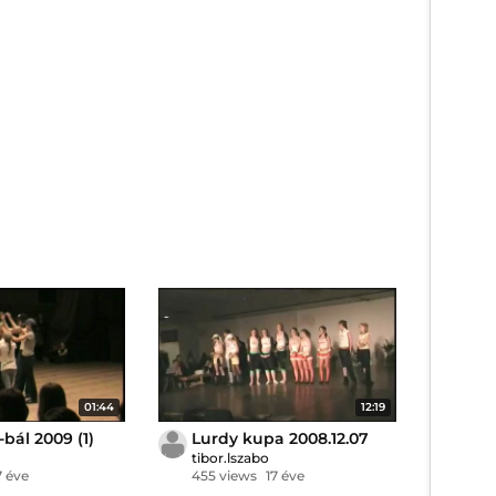
01:44
12:19
bál 2009 (1)
Lurdy kupa 2008.12.07
tibor.lszabo
7 éve
455 views
17 éve