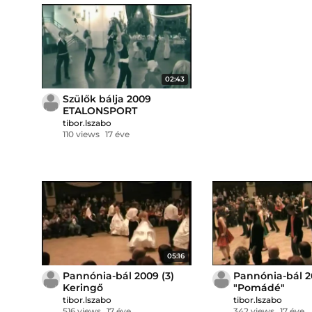
02:43
Szülők bálja 2009
ETALONSPORT
tibor.lszabo
110 views
17 éve
05:16
Pannónia-bál 2009 (3)
Pannónia-bál 2
Keringő
"Pomádé"
tibor.lszabo
tibor.lszabo
516 views
17 éve
342 views
17 éve