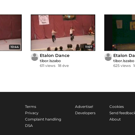
10:44
11:07
Etalon Dance
Etalon D
tibor.lszabo
tibor.lszabo
611 views
18 éve
625 views
Terms
Advertise!
Cookies
Privacy
Developers
Send feedbac
Complaint handling
About
DSA