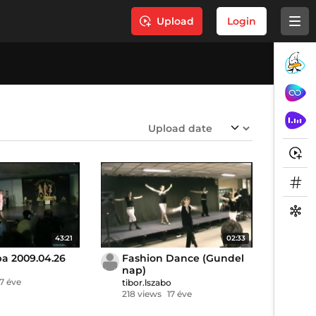
Upload
Login
43:21
02:33
a 2009.04.26
Fashion Dance (Gundel
nap)
17 éve
tibor.lszabo
218 views
17 éve