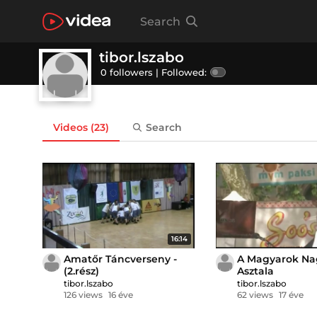
Search
tibor.lszabo
0 followers |
Followed:
Videos
(23)
Search
16:14
Amatőr Táncverseny -
A Magyarok Na
(2.rész)
Asztala
tibor.lszabo
tibor.lszabo
126 views
16 éve
62 views
17 éve