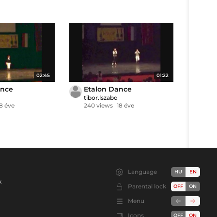
02:45
01:22
ance
Etalon Dance
tibor.lszabo
18 éve
240 views
18 éve
Language
HU
EN
k
Parental lock
OFF
ON
Menu
Icons
OFF
ON