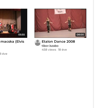
05:55
08:00
 macska (Elvis
Etalon Dance 2008
tibor.lszabo
458 views
18 éve
18 éve