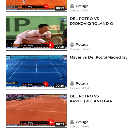
Pctuga
00:29
7 views
14 éve
DEL POTRO VS
DJOKOVIC(ROLAND G
Pctuga
00:38
18 views
15 éve
Mayer vs Del Potro(Madrid 1st
Pctuga
00:28
4 views
14 éve
DEL POTRO VS
KAVCIC(ROLAND GAR
Pctuga
00:33
7 views
15 éve