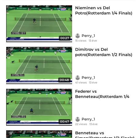
Nieminen vs Del
Potro(Rotterdam 1/4 Finals)
Perry_1
00:27
15 views
13 éve
Dimitrov vs Del
potro(Rotterdam 1/2 Finals)
Perry_1
00:48
41 views
13 éve
Federer vs
Benneteau(Rotterdam 1/4
Finals)
Perry_1
00:47
22 views
13 éve
Benneteau vs