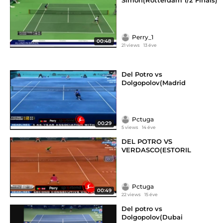
Simon(Rotterdam 1/2 Finals)
Perry_1
00:48
21 views
13 éve
Del Potro vs
Dolgopolov(Madrid
Pctuga
00:29
5 views
14 éve
DEL POTRO VS
VERDASCO(ESTORIL
Pctuga
00:49
22 views
15 éve
Del potro vs
Dolgopolov(Dubai