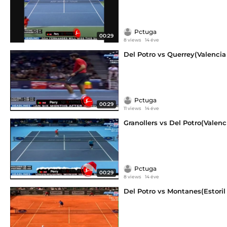
Pctuga
00:29
8 views
14 éve
Del Potro vs Querrey(Valencia
Pctuga
00:29
11 views
14 éve
Granollers vs Del Potro(Valenc
Pctuga
00:29
8 views
14 éve
Del Potro vs Montanes(Estoril