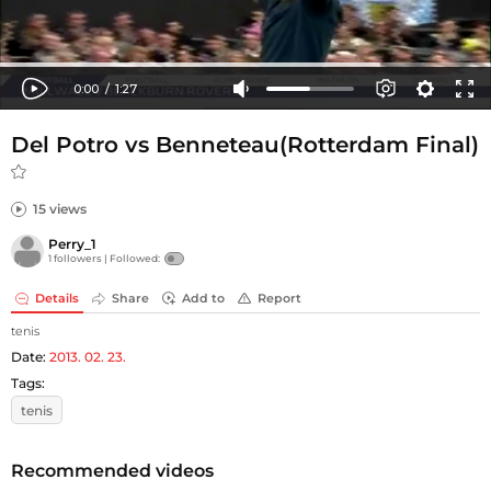
Del Potro vs Benneteau(Rotterdam Final)
15 views
Perry_1
1 followers |
Followed:
Details
Share
Add to
Report
tenis
Date:
2013. 02. 23.
Tags:
tenis
Recommended videos