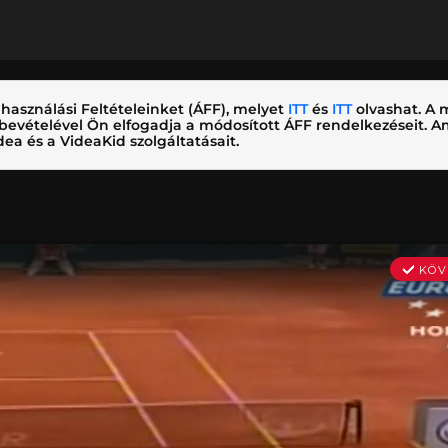
használási Feltételeinket (ÁFF), melyet
ITT
és
ITT
olvashat. A m
nybevételével Ön elfogadja a módosított ÁFF rendelkezéseit.
ea és a VideaKid szolgáltatásait.