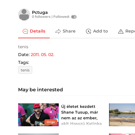
Pctuga
0 followers |
Followed:
Details
Share
Add to
Rep
tenis
Date:
2011. 05. 02.
Tags:
tenis
May be interested
Új életet kezdett
Shane Tusup, már
nem az az ember,
Origo
akit Hosszú Katinka
mellett megismert
az ország