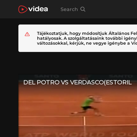
Search
Tájékoztatjuk, hogy módosítjuk Általános Fel
hatályosak. A szolgáltatásaink további igé
változásokkal, kérjük, ne vegye igénybe a Vid