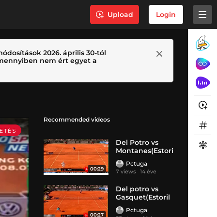
Upload
Login
ódosítások 2026. április 30-tól
 Amennyiben nem ért egyet a
Recommended videos
Del Potro vs
Montanes(Estori
l
Pctuga
00:29
7 views
14 éve
Del potro vs
Gasquet(Estoril
F
Pctuga
00:27