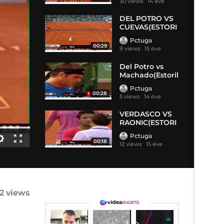
30 views
14 éve
DEL POTRO VS
CUEVAS(ESTORI
L OP
Pctuga
00:29
9 views
15 éve
Del Potro vs
Machado(Estoril
2
Pctuga
00:28
5 views
14 éve
VERDASCO VS
RAONIC(ESTORI
L OPE
Pctuga
00:18
12 views
15 éve
2 views