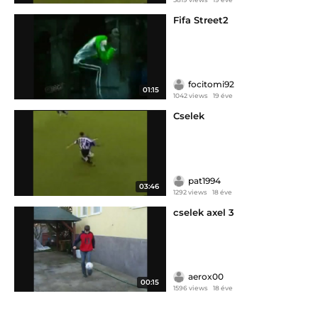
Fifa Street2
focitomi92
01:15
1042 views
19 éve
Cselek
pat1994
03:46
1292 views
18 éve
cselek axel 3
aerox00
00:15
1596 views
18 éve