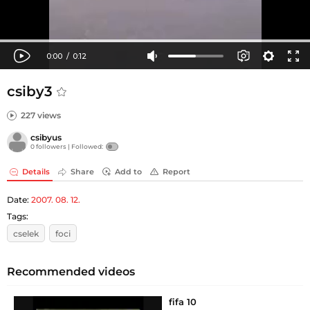
csiby3
227 views
csibyus
0 followers |
Followed:
Details
Share
Add to
Report
Date:
2007. 08. 12.
Tags:
cselek
foci
Recommended videos
fifa 10