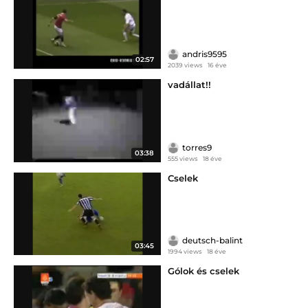
andris9595
02:57
2039 views
16 éve
vadállat!!
torres9
03:38
555 views
18 éve
Cselek
deutsch-balint
03:45
1994 views
18 éve
Gólok és cselek