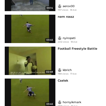
aerox00
00:14
1157 views
18 éve
nem rossz
nyiropeti
03:45
2412 views
18 éve
Football Freestyle Battle
kbrich
02:48
788 views
17 éve
Cselek
hornyikmark
03:45
5819 views
19 éve