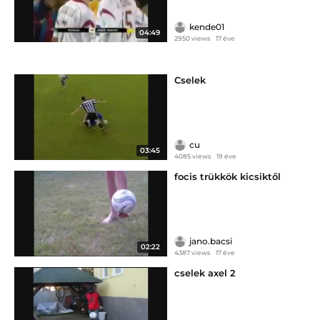
kende01
04:49
2950 views
17 éve
Cselek
cu
03:45
4085 views
19 éve
focis trükkök kicsiktől
jano.bacsi
02:22
4387 views
17 éve
cselek axel 2