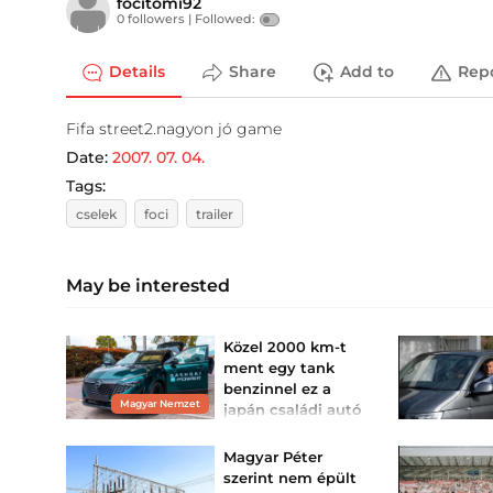
focitomi92
0 followers |
Followed:
Details
Share
Add to
Rep
Fifa street2.nagyon jó game
Date:
2007. 07. 04.
Tags:
cselek
foci
trailer
May be interested
Közel 2000 km-t
ment egy tank
benzinnel ez a
Magyar Nemzet
japán családi autó
Guinness-világrekordot
ért el hatótáv terén saját
Magyar Péter
kategóriájában a hibrid
crossover.
szerint nem épült