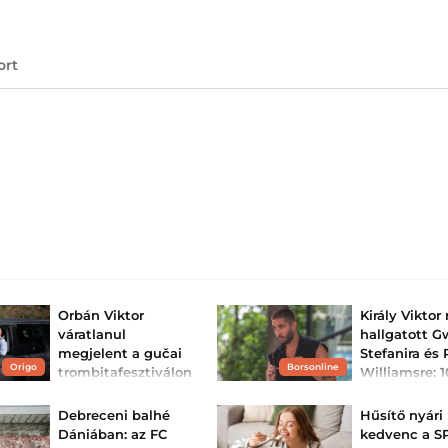
ort
Orbán Viktor
Király Vikto
váratlanul
hallgatott 
megjelent a gučai
Stefanira és 
Origo
Borsonline
trombitafesztiválon
Williamsre: 1
– fotó
később belát
igazuk ...
Sör, csevap és
Debreceni balhé
Hűsítő nyári
trombitaszó.
Az énekes elárul
Dániában: az FC
kedvenc a S
változott az elmú