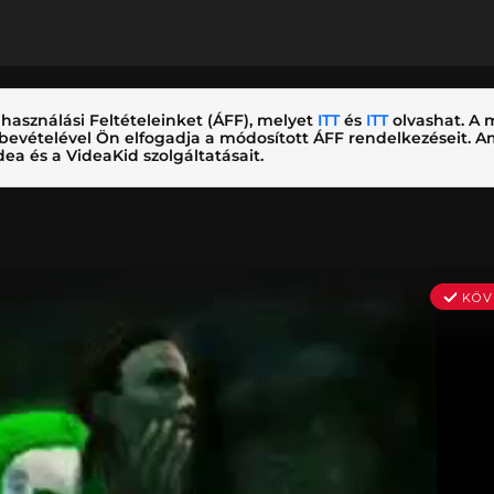
használási Feltételeinket (ÁFF), melyet
ITT
és
ITT
olvashat. A m
nybevételével Ön elfogadja a módosított ÁFF rendelkezéseit.
ea és a VideaKid szolgáltatásait.