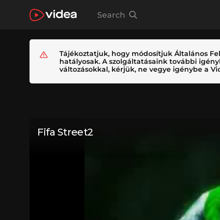
Search
Tájékoztatjuk, hogy módosítjuk Általános Fel
hatályosak. A szolgáltatásaink további igé
változásokkal, kérjük, ne vegye igénybe a Vid