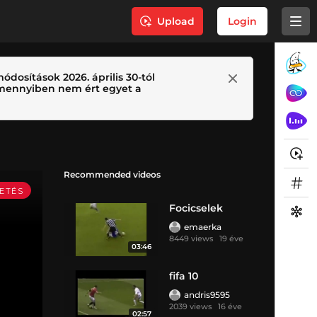
Upload
Login
ódosítások 2026. április 30-tól
 Amennyiben nem ért egyet a
Recommended videos
Focicselek
emaerka
8449 views
19 éve
03:46
fifa 10
andris9595
2039 views
16 éve
02:57