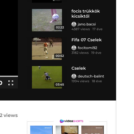
focis trükkök
kicsiktől
jano.bacsi
02:22
4387 views
17 éve
Fifa 07 Cselek
focitomi92
3182 views
19 éve
00:52
Cselek
deutsch-balint
1994 views
18 éve
03:45
42 views