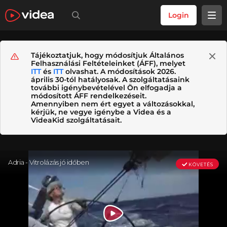
Login
Tájékoztatjuk, hogy módosítjuk Általános
Felhasználási Feltételeinket (ÁFF), melyet
ITT
és
ITT
olvashat. A módosítások 2026.
április 30-tól hatályosak. A szolgáltatásaink
további igénybevételével Ön elfogadja a
módosított ÁFF rendelkezéseit.
Amennyiben nem ért egyet a változásokkal,
kérjük, ne vegye igénybe a Videa és a
VideaKid szolgáltatásait.