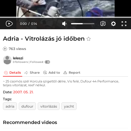
Adria - Vitrolázás jó időben
763 views
leleszi
0 followers |
Followed:
Details
Share
Add to
Report
~ 25 csomós szél Korcula szigettől délre, Vis felé, Dufour 44 Performance,
teljes vitorlázat, reef nélkül.
Date:
2007. 05. 21.
Tags:
adria
dufour
vitorlázás
yacht
Recommended videos