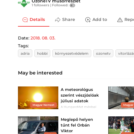
OzoneTV műsorrészlet
1 followers |
Followed:
Details
Share
Add to
Rep
Date:
2018. 08. 03.
Tags:
adria
hobbi
környezetvédelem
ozonetv
vitorlázá
May be interested
A meteorológus
szerint vészjóslóak
júliusi adatok
Magyar Nemzet
Magyar
A HungaroMet mérései
szerint az átlagos havi
csapadék alig negyede
hullott le.
Meglepő helyen
tűnt fel Orbán
Viktor