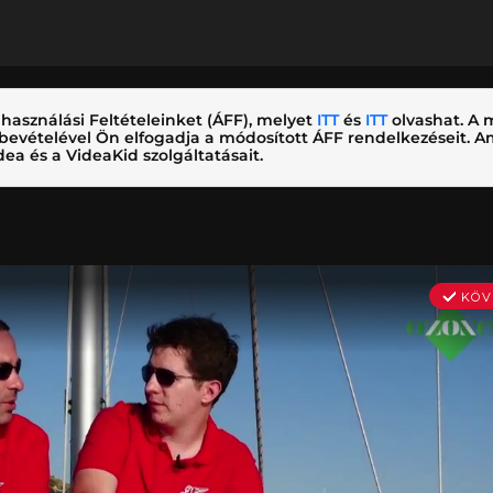
használási Feltételeinket (ÁFF), melyet
ITT
és
ITT
olvashat. A m
nybevételével Ön elfogadja a módosított ÁFF rendelkezéseit.
ea és a VideaKid szolgáltatásait.