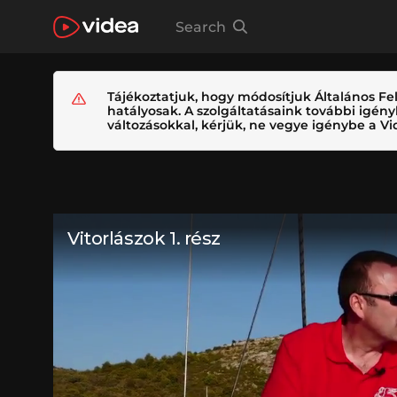
Search
Tájékoztatjuk, hogy módosítjuk Általános Fel
hatályosak. A szolgáltatásaink további igé
változásokkal, kérjük, ne vegye igénybe a Vid