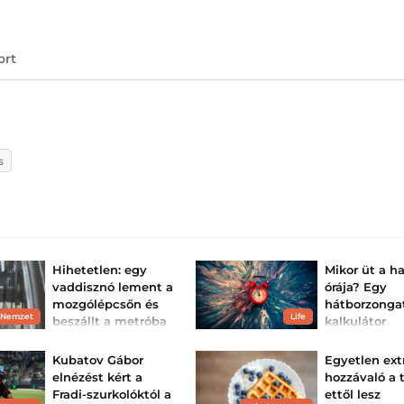
ort
s
Hihetetlen: egy
Mikor üt a ha
vaddisznó lement a
órája? Egy
mozgólépcsőn és
hátborzonga
 Nemzet
Life
beszállt a metróba
kalkulátor
a Kossuth téren
megmutatja
mennyi időd
Az állat sérült volt, végül ki
Kubatov Gábor
Egyetlen ext
kellett lőni.
még
elnézést kért a
hozzávaló a t
Vajon tényleg me
Fradi-szurkolóktól a
ettől lesz
jósolni, hogy mik