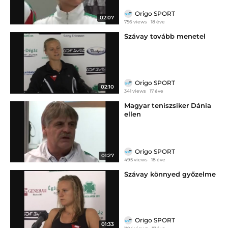
Origo SPORT
02:07
756 views
18 éve
Szávay tovább menetel
Origo SPORT
02:10
341 views
17 éve
Magyar teniszsiker Dánia
ellen
Origo SPORT
01:27
495 views
18 éve
Szávay könnyed győzelme
Origo SPORT
01:33