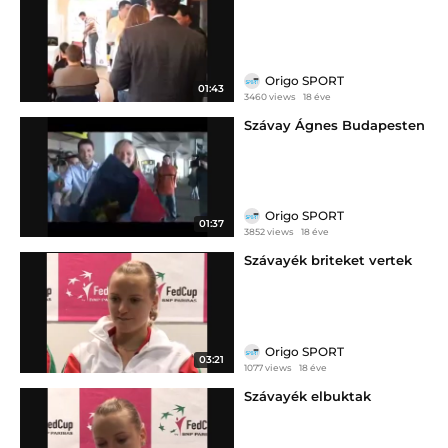
Origo SPORT
01:43
3460 views
18 éve
Szávay Ágnes Budapesten
Origo SPORT
01:37
3852 views
18 éve
Szávayék briteket vertek
Origo SPORT
03:21
1077 views
18 éve
Szávayék elbuktak