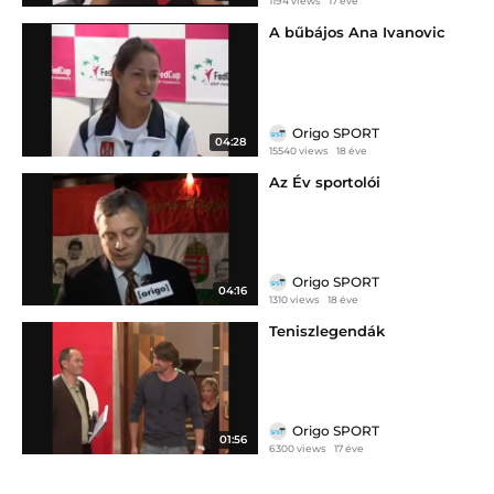
1194 views
17 éve
A bűbájos Ana Ivanovic
Origo SPORT
04:28
15540 views
18 éve
Az Év sportolói
Origo SPORT
04:16
1310 views
18 éve
Teniszlegendák
Origo SPORT
01:56
6300 views
17 éve