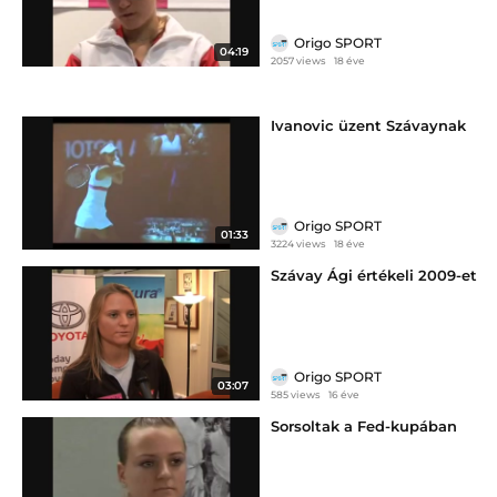
Origo SPORT
04:19
2057 views
18 éve
Ivanovic üzent Szávaynak
Origo SPORT
01:33
3224 views
18 éve
Szávay Ági értékeli 2009-et
Origo SPORT
03:07
585 views
16 éve
Sorsoltak a Fed-kupában