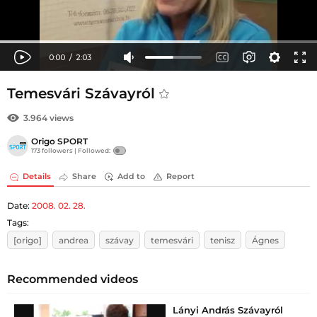
Temesvári Szávayról
3.964 views
Origo SPORT
173 followers |
Followed:
Details
Share
Add to
Report
Date:
2008. 02. 28.
Tags:
[origo]
andrea
szávay
temesvári
tenisz
Ágnes
Recommended videos
Lányi András Szávayról