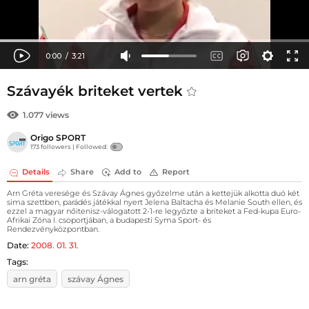
Szávayék briteket vertek
1.077 views
Origo SPORT
173 followers |
Followed:
Details
Share
Add to
Report
Arn Gréta veresége és Szávay Ágnes győzelme után a kettejük alkotta duó két
sima szettben, parádés játékkal nyert Jelena Baltacha és Melanie South ellen, és
ezzel a magyar nőitenisz-válogatott 2-1-re legyőzte a briteket a Fed-kupa Euro-
Afrikai Zóna I. csoportjában, a budapesti Syma Sport- és
Rendezvényközpontban.
Date:
2008. 01. 31.
Tags:
arn gréta
szávay Ágnes