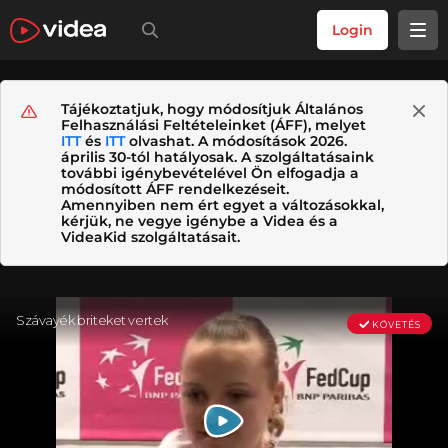
Login
Tájékoztatjuk, hogy módosítjuk Általános
Felhasználási Feltételeinket (ÁFF), melyet
ITT
és
ITT
olvashat. A módosítások 2026.
április 30-tól hatályosak. A szolgáltatásaink
további igénybevételével Ön elfogadja a
módosított ÁFF rendelkezéseit.
Amennyiben nem ért egyet a változásokkal,
kérjük, ne vegye igénybe a Videa és a
VideaKid szolgáltatásait.