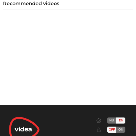
Recommended videos
HU
EN
OFF
ON