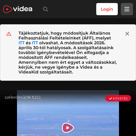
Login
Tájékoztatjuk, hogy módosítjuk Általános
Felhasználási Feltételeinket (ÁFF), melyet
ITT
és
ITT
olvashat. A módosítások 2026.
április 30-tól hatályosak. A szolgáltatásaink
további igénybevételével Ön elfogadja a
módosított ÁFF rendelkezéseit.
Amennyiben nem ért egyet a változásokkal,
kérjük, ne vegye igénybe a Videa és a
VideaKid szolgáltatásait.