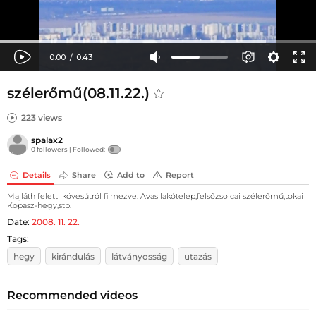
szélerőmű(08.11.22.)
223 views
spalax2
0 followers |
Followed:
Details
Share
Add to
Report
Majláth feletti kövesútról filmezve: Avas lakótelep,felsőzsolcai szélerőmű,tokai
Kopasz-hegy,stb.
Date:
2008. 11. 22.
Tags:
hegy
kirándulás
látványosság
utazás
Recommended videos