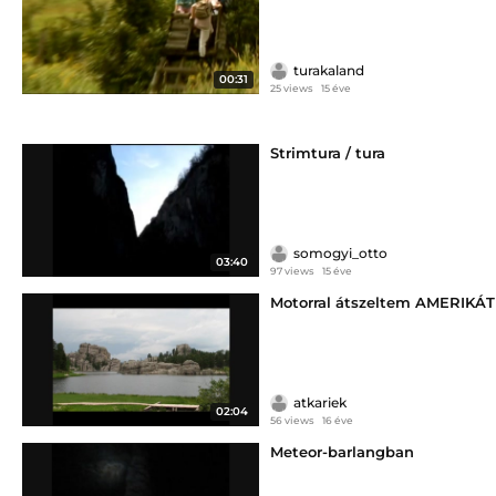
turakaland
00:31
25 views
15 éve
Strimtura / tura
somogyi_otto
03:40
97 views
15 éve
Motorral átszeltem AMERIKÁT
atkariek
02:04
56 views
16 éve
Meteor-barlangban