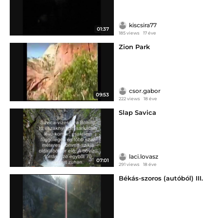
kiscsira77
01:37
185 views
17 éve
Zion Park
csor.gabor
09:53
222 views
18 éve
Slap Savica
laci.lovasz
07:01
291 views
18 éve
Békás-szoros (autóból) III.