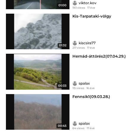
viktor.kov
01:00
193 views
17 éve
Kis-Tarpataki-völgy
kiscsira77
01:32
217 views
17 éve
Hernád-áttörés2(07.04.29.)
spalax
00:33
115 views
16 éve
Fennsík1(09.03.28.)
spalax
00:45
64 views
17 éve