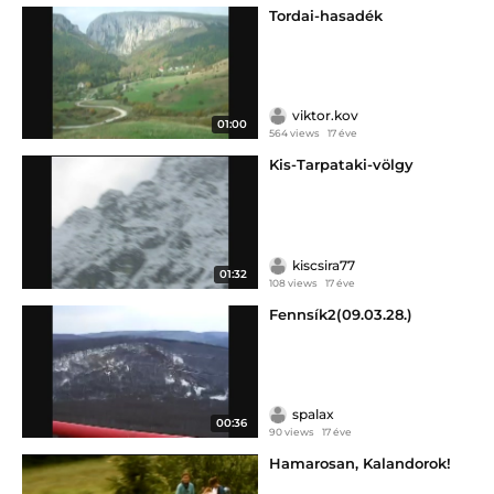
Tordai-hasadék
viktor.kov
01:00
564 views
17 éve
Kis-Tarpataki-völgy
kiscsira77
01:32
108 views
17 éve
Fennsík2(09.03.28.)
spalax
00:36
90 views
17 éve
Hamarosan, Kalandorok!