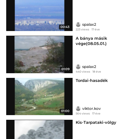
spalax2
00:43
223 views
17 éve
A bánya másik
vége(08.05.01.)
spalax2
01:09
440 views
18 éve
Tordai-hasadék
viktor.kov
01:00
564 views
17 éve
Kis-Tarpataki-völgy