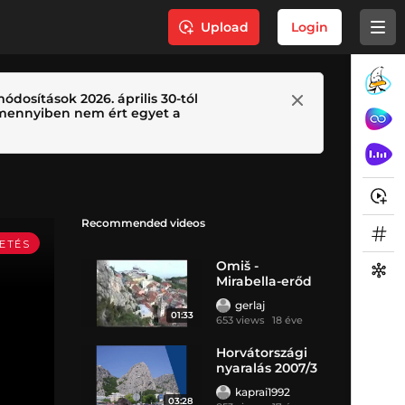
Upload
Login
ódosítások 2026. április 30-tól
 Amennyiben nem ért egyet a
Recommended videos
Omiš -
Mirabella-erőd
gerlaj
01:33
653 views
18 éve
Horvátországi
nyaralás 2007/3
kaprai1992
03:28