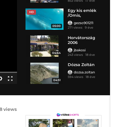
853 views
17 éve
Egy kis emlék
HD
/Omis,
Makarska,
gezso901211
Dubrovnik/
05:00
271 views
9 éve
Horvátország
2006
jbakosi
04:44
243 views
18 éve
Dózsa Zoltán
dozsa.zoltan
594 views
18 éve
04:51
8 views