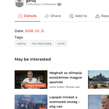
gerlaj
2 followers |
Followed:
Details
Share
Add to
Rep
Date:
2008. 02. 21.
Tags:
cetina
horvátország
omis
May be interested
Meghalt az olimpiai
ezüstérmes magyar
sportoló
Magyar Nemzet
Melis Zoltán 78 éves volt.
Lepipál minket a
szomszéd ország –
alig van