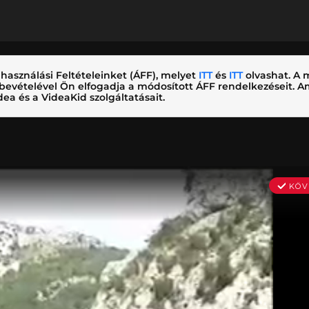
használási Feltételeinket (ÁFF), melyet
ITT
és
ITT
olvashat. A m
nybevételével Ön elfogadja a módosított ÁFF rendelkezéseit.
ea és a VideaKid szolgáltatásait.