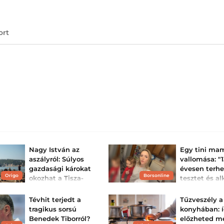
ort
Nagy István az
Egy tini ma
aszályról: Súlyos
vallomása: "
gazdasági károkat
évesen terhe
Origo
Borsonline
okozhat a Tisza-
tesztet és al
kormány
kaptam egy
tétlensége
barátnőm any
Tévhit terjedt a
Tűzveszély a
A volt agrárminiszter az
13 évesen esett t
tragikus sorsú
konyhában: 
Origónak elmondta, mi
évesen pedig me
Benedek Tiborról?
előzheted m
segíthetne a jelenlegi
első gyermekét.