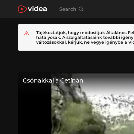
Search
Tájékoztatjuk, hogy módosítjuk Általános Fel
hatályosak. A szolgáltatásaink további igé
változásokkal, kérjük, ne vegye igénybe a Vid