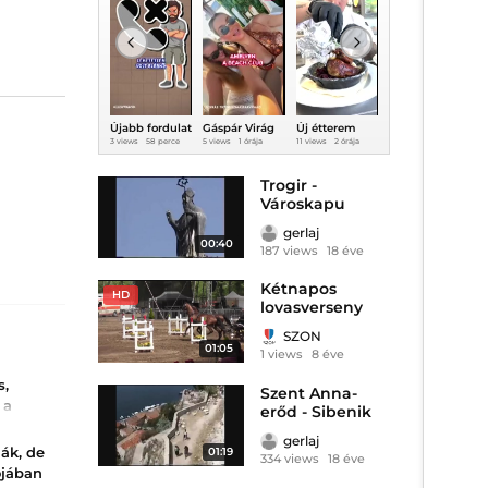
Újabb fordulat
Gáspár Virág
Új étterem
Ennyi ideig
a Robinson
ledobta a
nyílt
tart eljutni a
m
3 views
58 perce
5 views
1 órája
11 views
2 órája
9 views
3 órája
1
Tours
textilt, Európa
Kaposváron
parttól a vízig
botrányában!
legújabb
a Velencei-
L
úszószigetén
tónál
Trogir -
luxizik!
Városkapu
ü
e
gerlaj
00:40
187 views
18 éve
Kétnapos
HD
lovasverseny
Nyírbátorban -
SZON
szon.hu
01:05
1 views
8 éve
s,
Szent Anna-
 a
erőd - Sibenik
gerlaj
ban
ák, de
01:19
334 views
18 éve
griasztás
ójában
zivatarok