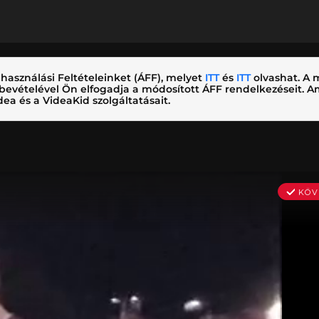
használási Feltételeinket (ÁFF), melyet
ITT
és
ITT
olvashat. A m
nybevételével Ön elfogadja a módosított ÁFF rendelkezéseit.
ea és a VideaKid szolgáltatásait.