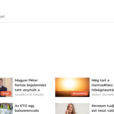
ort
Magyar Péter
Még tart a
fontos bejelentést
harmadfokú
tett: enyhült a
hőségriasztá
Origo
Borsonline
rendkívüli hőség
ekkor jönnek
miatti
zivatarok
veszélyhelyzet
Az egész ország
Az ETO egy
Kevesen tudj
harmadfokú hősé
A miniszterelnök közölte:
balszerencsés
ezt teszi val
van, de záporok, 
stabil az energiaellátás és
várhatók.