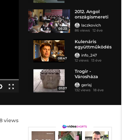
2012. Angol
országismereti
vetélkedő
laczkovich
05:23
86 views
12 éve
Kulenáris
együttműködés
a határ két
info_247
oldalán
08:47
12 views
13 éve
Trogir -
Városháza
gerlaj
01:07
132 views
18 éve
8 views