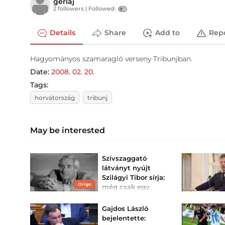
gerlaj
2 followers |
Followed:
Details
Share
Add to
Rep
Hagyományos szamaragló verseny Tribunjban.
Date:
2008. 02. 20.
Tags:
horvátország
tribunj
May be interested
Szívszaggató
látványt nyújt
Szilágyi Tibor sírja:
Origo
még csak egy
hónapja hunyt el –
fotók
Gajdos László
A színészlegenda
bejelentette:
nyughelyét száraz