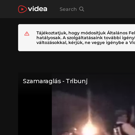
Search
Tájékoztatjuk, hogy módosítjuk Általános Fel
hatályosak. A szolgáltatásaink további igé
változásokkal, kérjük, ne vegye igénybe a Vid