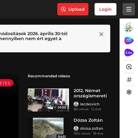
Upload
Login
ódosítások 2026. április 30-tól
 Amennyiben nem ért egyet a
Recommended videos
2012. Német
országismereti
vetélkedő
laczkovich
05:52
86 views
12 éve
Dózsa Zoltán
dozsa.zoltan
594 views
18 éve
04:51