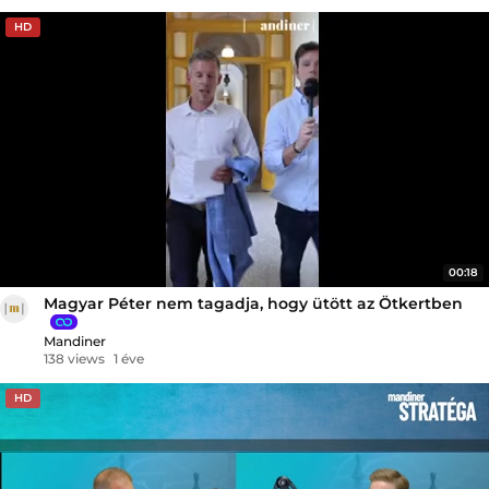
HD
00:18
Magyar Péter nem tagadja, hogy ütött az Ötkertben
Mandiner
138 views
1 éve
HD