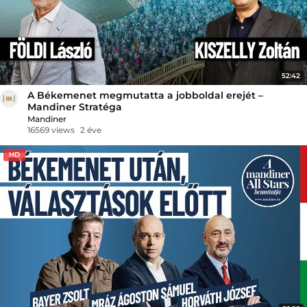
52:42
A Békemenet megmutatta a jobboldal erejét –
Mandiner Stratéga
Mandiner
16569 views
2 éve
HD