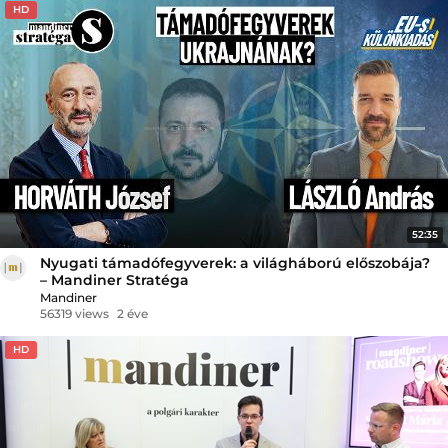
HD
52:35
Nyugati támadófegyverek: a világháború előszobája?
– Mandiner Stratéga
Mandiner
56319 views
2 éve
HD