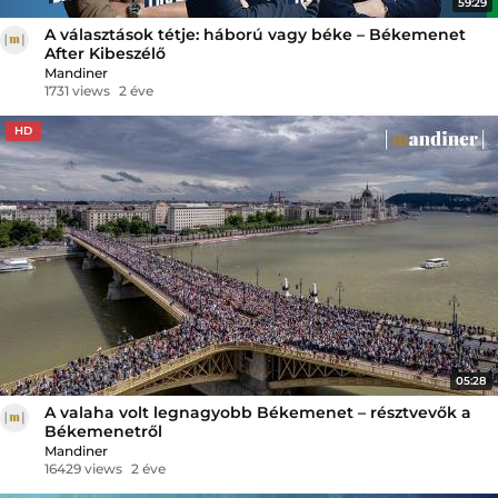
59:29
A választások tétje: háború vagy béke – Békemenet
After Kibeszélő
Mandiner
1731 views
2 éve
HD
05:28
A valaha volt legnagyobb Békemenet – résztvevők a
Békemenetről
Mandiner
16429 views
2 éve