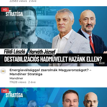
22583 views
2 éve
HD
35:31
Energiaválsággal zsarolnák Magyarországot? –
Mandiner Stratéga
Mandiner
17628 views
2 éve
HD