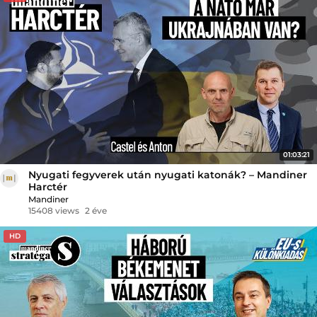
01:03:21
Nyugati fegyverek után nyugati katonák? – Mandiner
Harctér
Mandiner
15408 views
2 éve
HD