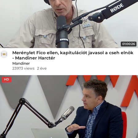
01:00:26
Merénylet Fico ellen, kapitulációt javasol a cseh elnök
- Mandiner Harctér
Mandiner
23973 views
2 éve
HD