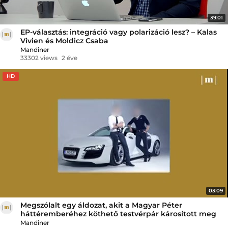
39:01
EP-választás: integráció vagy polarizáció lesz? – Kalas
Vivien és Moldicz Csaba
Mandiner
33302 views
2 éve
HD
03:09
Megszólalt egy áldozat, akit a Magyar Péter
háttéremberéhez köthető testvérpár károsított meg
Mandiner