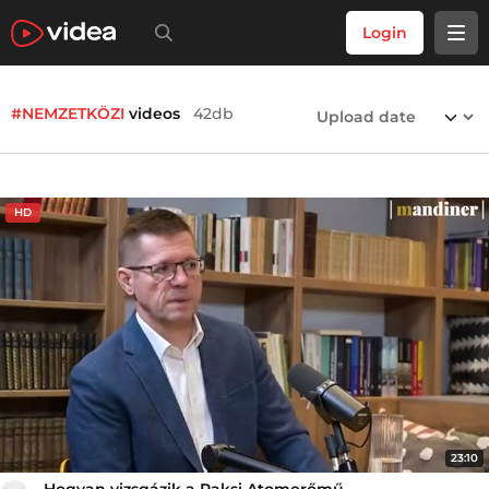
Login
#NEMZETKÖZI
videos
42db
HD
23:10
Hogyan vizsgázik a Paksi Atomerőmű