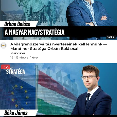
49:58
A világrendszerváltás nyerteseinek kell lennünk —
Mandiner Stratéga Orbán Balázzsal
Mandiner
18413 views
1 éve
HD