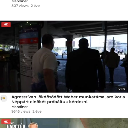
Mandiner
807 views
2 éve
HD
01:19
Agresszívan lökdösődött Weber munkatársa, amikor a
Néppárt elnökét próbáltuk kérdezni.
Mandiner
9645 views
2 éve
HD