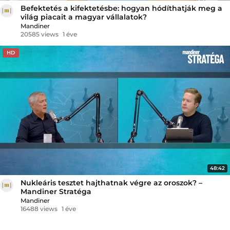
Befektetés a kifektetésbe: hogyan hódíthatják meg a
világ piacait a magyar vállalatok?
Mandiner
20585 views
1 éve
HD
48:42
Nukleáris tesztet hajthatnak végre az oroszok? –
Mandiner Stratéga
Mandiner
16488 views
1 éve