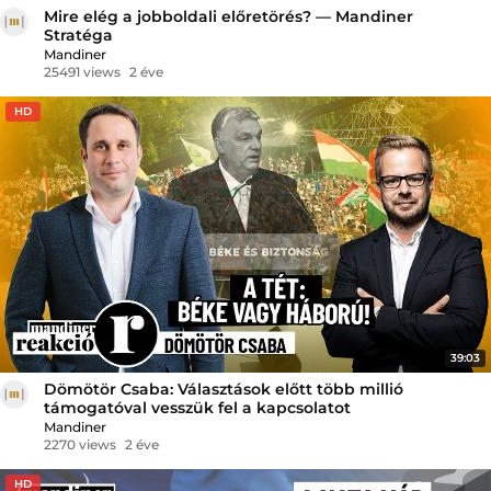
Mire elég a jobboldali előretörés? — Mandiner
Stratéga
Mandiner
25491 views
2 éve
HD
39:03
Dömötör Csaba: Választások előtt több millió
támogatóval vesszük fel a kapcsolatot
Mandiner
2270 views
2 éve
HD