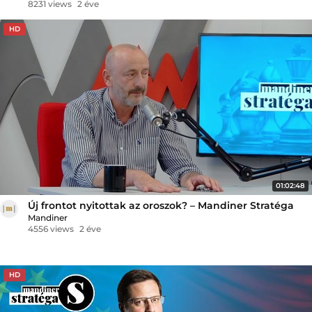
8231 views
2 éve
HD
01:02:48
Új frontot nyitottak az oroszok? – Mandiner Stratéga
Mandiner
4556 views
2 éve
HD