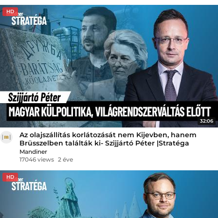
HD
32:06
Az olajszállítás korlátozását nem Kijevben, hanem
Brüsszelben találták ki- Szijjártó Péter |Stratéga
Mandiner
17046 views
2 éve
HD