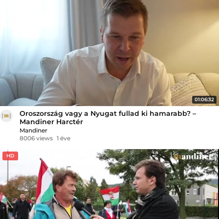
01:06:32
Oroszország vagy a Nyugat fullad ki hamarabb? –
Mandiner Harctér
Mandiner
8006 views
1 éve
HD