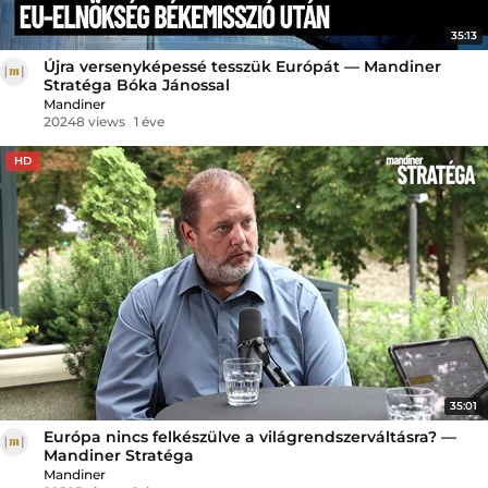
35:13
Újra versenyképessé tesszük Európát — Mandiner
Stratéga Bóka Jánossal
Mandiner
20248 views
1 éve
HD
35:01
Európa nincs felkészülve a világrendszerváltásra? —
Mandiner Stratéga
Mandiner