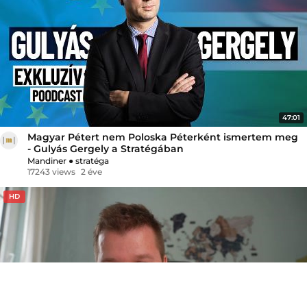
47:01
Magyar Pétert nem Poloska Péterként ismertem meg
- Gulyás Gergely a Stratégában
Mandiner
●
stratéga
17243 views
2 éve
HD