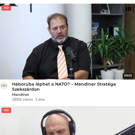
HD
59:55
Háborúba léphet a NATO? – Mandiner Stratéga
Szekszárdon
Mandiner
26192 views
2 éve
HD