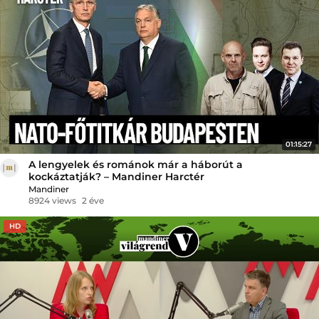
01:15:27
A lengyelek és románok már a háborút a
kockáztatják? – Mandiner Harctér
Mandiner
8924 views
2 éve
HD