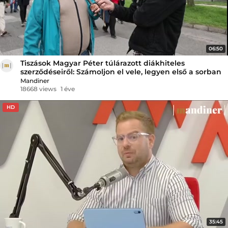
06:50
Tiszások Magyar Péter túlárazott diákhiteles
szerződéseiről: Számoljon el vele, legyen első a sorban
Mandiner
18668 views
1 éve
HD
35:45