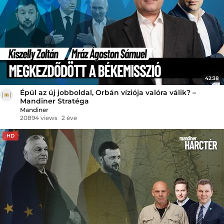
42:38
Épül az új jobboldal, Orbán víziója valóra válik? –
Mandiner Stratéga
Mandiner
20894 views
2 éve
HD