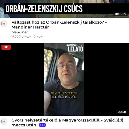
01:00:19
Változást hoz az Orbán-Zelenszkij találkozó? –
Mandiner Harctér
Mandiner
13227 views
2 éve
HD
00:58
Gyors helyzetértékelő a Magyarország🇭🇺 - Svájc🇨🇭
meccs után.