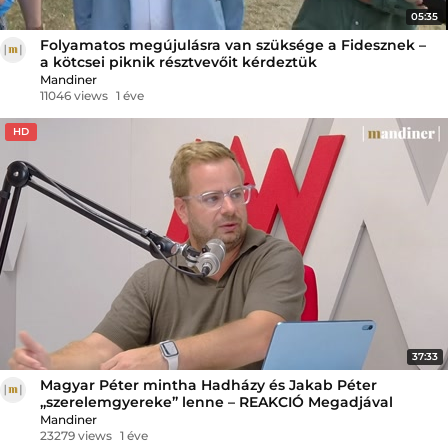
05:35
Folyamatos megújulásra van szüksége a Fidesznek –
a kötcsei piknik résztvevőit kérdeztük
Mandiner
11046 views
1 éve
HD
37:33
Magyar Péter mintha Hadházy és Jakab Péter
„szerelemgyereke” lenne – REAKCIÓ Megadjával
Mandiner
23279 views
1 éve