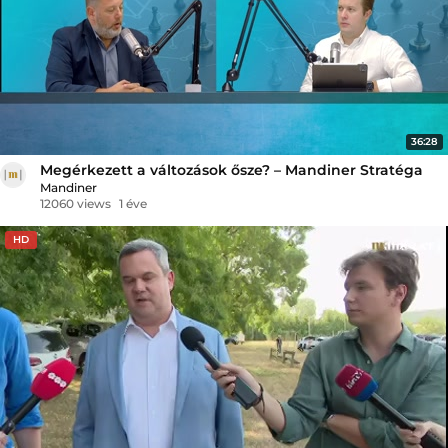
36:28
Megérkezett a változások ősze? – Mandiner Stratéga
Mandiner
12060 views
1 éve
HD