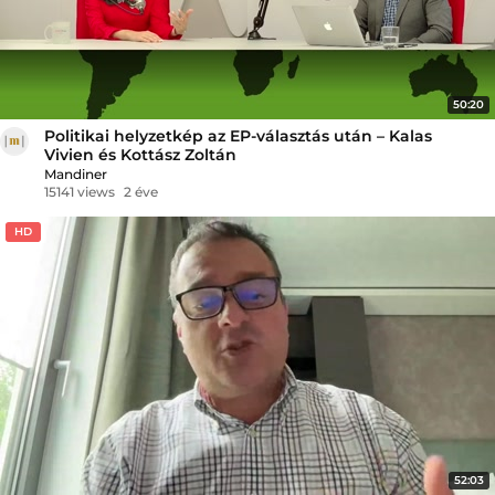
50:20
Politikai helyzetkép az EP-választás után – Kalas
Vivien és Kottász Zoltán
Mandiner
15141 views
2 éve
HD
52:03