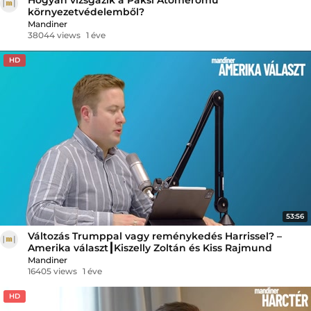
környezetvédelemből?
Mandiner
38044 views
1 éve
HD
53:56
Változás Trumppal vagy reménykedés Harrissel? –
Amerika választ┃Kiszelly Zoltán és Kiss Rajmund
Mandiner
16405 views
1 éve
HD