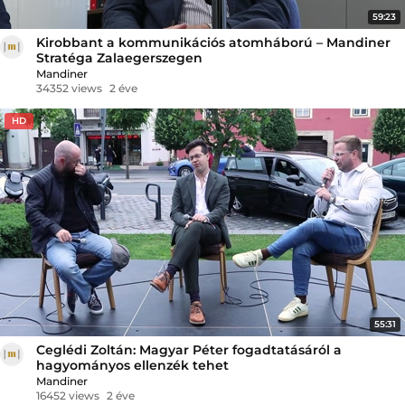
59:23
Kirobbant a kommunikációs atomháború – Mandiner
Stratéga Zalaegerszegen
Mandiner
34352 views
2 éve
HD
55:31
Ceglédi Zoltán: Magyar Péter fogadtatásáról a
hagyományos ellenzék tehet
Mandiner
16452 views
2 éve