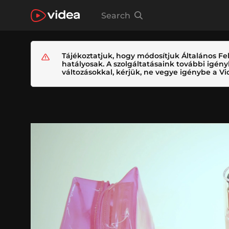
Search
Tájékoztatjuk, hogy módosítjuk Általános Fel
hatályosak. A szolgáltatásaink további igé
változásokkal, kérjük, ne vegye igénybe a Vid