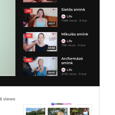
Sietős smink
HD
Life
7985 views
9 éve
05:17
Mikulás smink
HD
Life
786 views
9 éve
03:56
Arcformázó
HD
smink
Life
04:41
3755 views
9 éve
86 views