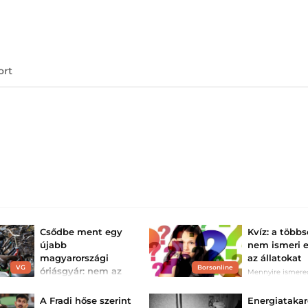
ort
Csődbe ment egy
Kvíz: a több
újabb
nem ismeri 
magyarországi
az állatokat
VG
Borsonline
óriásgyár: nem az
Mennyire ismere
magyar népnyelv
áll a háttérben,
amire mindenki
A Fradi hőse szerint
Energiataka