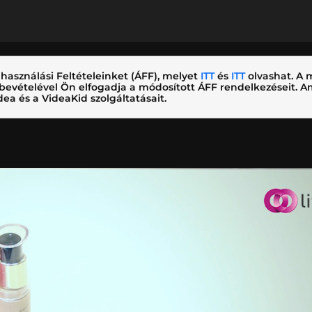
használási Feltételeinket (ÁFF), melyet
ITT
és
ITT
olvashat. A m
nybevételével Ön elfogadja a módosított ÁFF rendelkezéseit.
ea és a VideaKid szolgáltatásait.