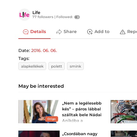
Life
77 followers |
Followed:
Details
Share
Add to
Rep
Date:
2016. 06. 06.
Tags:
alapkellékek
polett
smink
May be interested
„Nem a legélesebb
kés” – páros lábbal
szálltak bele Nádai
Origo
Anikóba a
medencés képe
miatt
„Csordában nagy