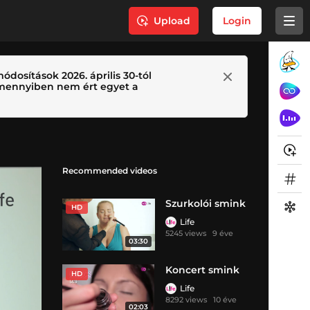
Upload
Login
ódosítások 2026. április 30-tól
 Amennyiben nem ért egyet a
Recommended videos
Szurkolói smink
HD
Life
5245 views
9 éve
03:30
Koncert smink
HD
Life
8292 views
10 éve
02:03