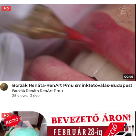
HD
00:46
Borzák Renáta-RenArt Pmu sminktetoválás-Budapest
Borzák Renáta RenArt Pmu
25 views
3 éve
HD