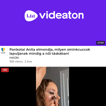
27:59
Pankotai Anita elmondja, milyen sminkcuccok
lapuljanak mindig a női táskában!
HAON
158 views
2 éve
HD