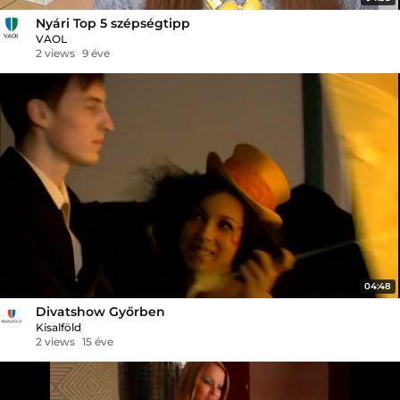
Nyári Top 5 szépségtipp
VAOL
2 views
9 éve
04:48
Divatshow Győrben
Kisalföld
2 views
15 éve