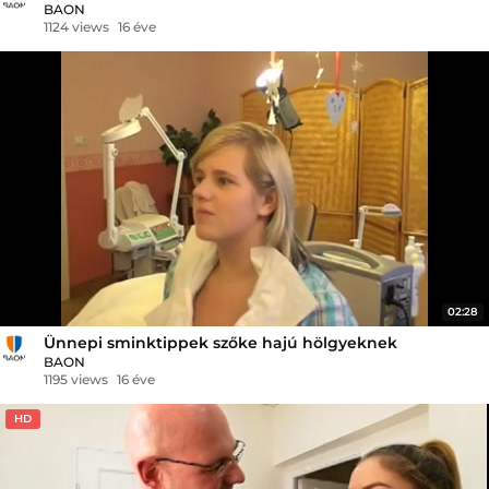
BAON
1124 views
16 éve
02:28
Ünnepi sminktippek szőke hajú hölgyeknek
BAON
1195 views
16 éve
HD