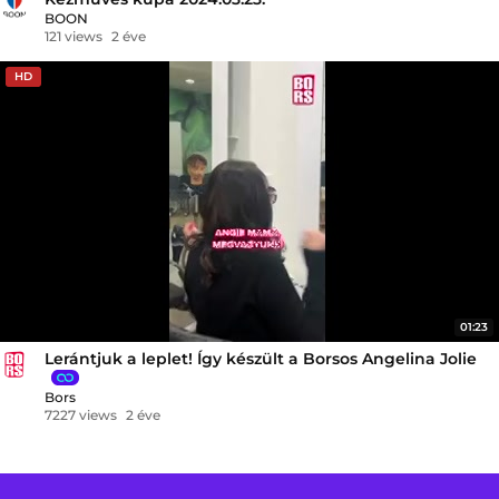
BOON
121 views
2 éve
HD
01:23
Lerántjuk a leplet! Így készült a Borsos Angelina Jolie
Bors
7227 views
2 éve