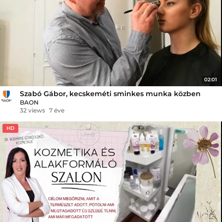
02:01
Szabó Gábor, kecskeméti sminkes munka közben
BAON
32 views
7 éve
HD