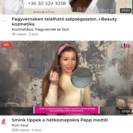
07:04
Fegyverneken található szépségszalon. I-Beauty
kozmetika
Kozmetikus. Fegyvernek és Szol
18 views
3 éve
HD
07:05
Smink tippek a hétköznapokra Papp Ineztől
Kon-tour
658 views
4 éve