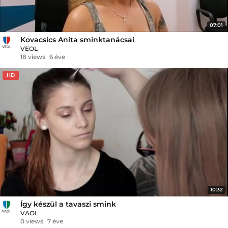
07:01
Kovacsics Anita sminktanácsai
VEOL
18 views
6 éve
HD
10:32
Így készül a tavaszi smink
VAOL
0 views
7 éve