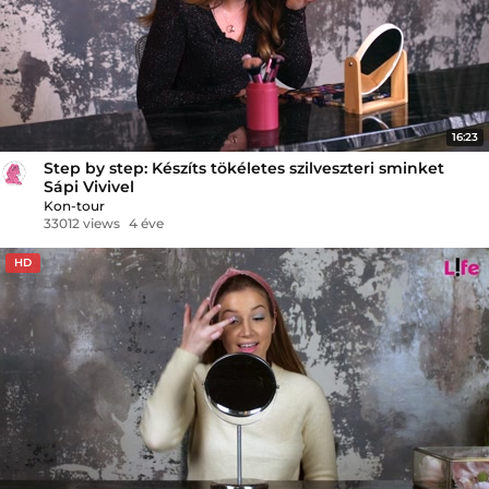
16:23
Step by step: Készíts tökéletes szilveszteri sminket
Sápi Vivivel
Kon-tour
33012 views
4 éve
HD