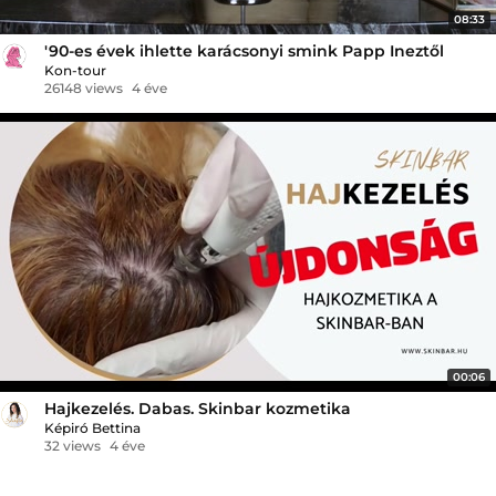
08:33
'90-es évek ihlette karácsonyi smink Papp Ineztől
Kon-tour
26148 views
4 éve
00:06
Hajkezelés. Dabas. Skinbar kozmetika
Képiró Bettina
32 views
4 éve