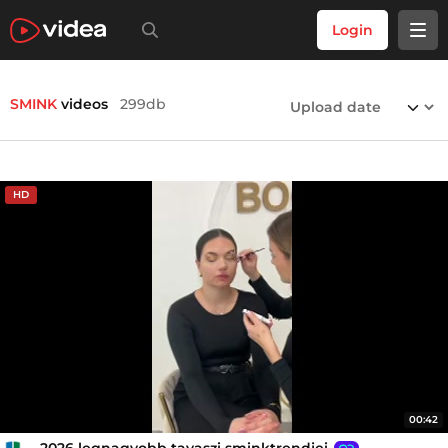
Login
SMINK
videos
299db
HD
00:42
2026 legnagyobb tavaszi sminktrendjei