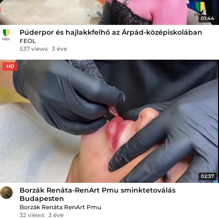
01:44
Púderpor és hajlakkfelhő az Árpád-középiskolában
FEOL
537 views
3 éve
HD
02:37
Borzák Renáta-RenArt Pmu sminktetoválás
Budapesten
Borzák Renáta RenArt Pmu
32 views
3 éve