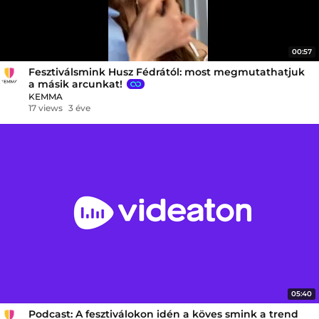
00:57
Fesztiválsmink Husz Fédrától: most megmutathatjuk
a másik arcunkat!
KEMMA
17 views
3 éve
05:40
Podcast: A fesztiválokon idén a köves smink a trend