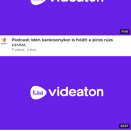
11:45
Podcast: Idén karácsonykor is hódít a piros rúzs
KEMMA
7 views
2 éve
32:57