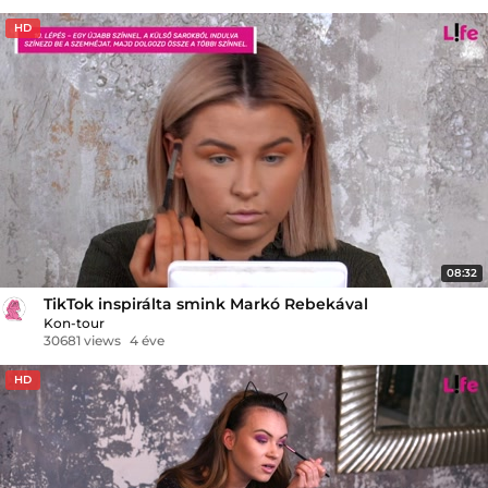
HD
08:32
TikTok inspirálta smink Markó Rebekával
Kon-tour
30681 views
4 éve
HD