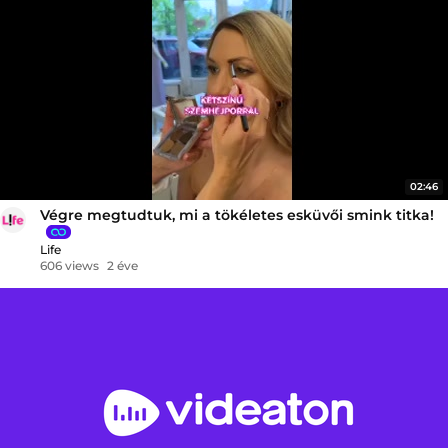
02:46
Végre megtudtuk, mi a tökéletes esküvői smink titka!
Life
606 views
2 éve