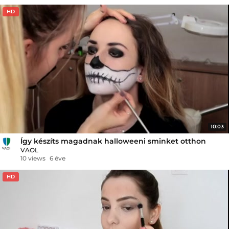
HD
10:03
Így készíts magadnak halloweeni sminket otthon
VAOL
10 views
6 éve
HD