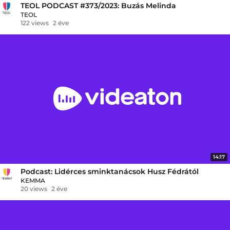
TEOL PODCAST #373/2023: Buzás Melinda
TEOL
122 views
2 éve
14:17
Podcast: Lidérces sminktanácsok Husz Fédrától
KEMMA
20 views
2 éve