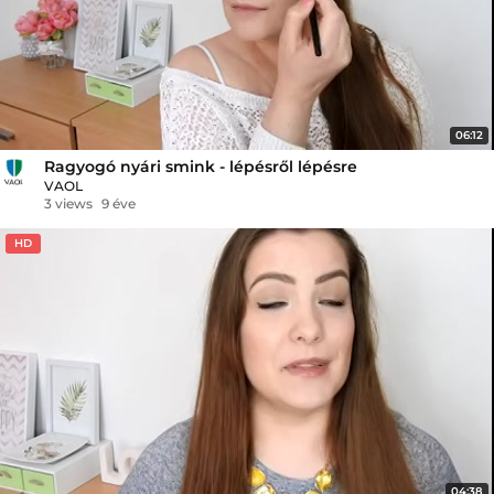
06:12
Ragyogó nyári smink - lépésről lépésre
VAOL
3 views
9 éve
HD
04:38