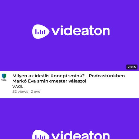
28:14
Milyen az ideális ünnepi smink? - Podcastünkben
Markó Éva sminkmester válaszol
VAOL
52 views
2 éve