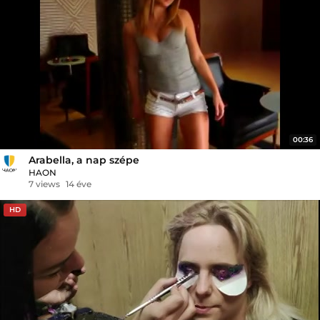
00:36
Arabella, a nap szépe
HAON
7 views
14 éve
HD