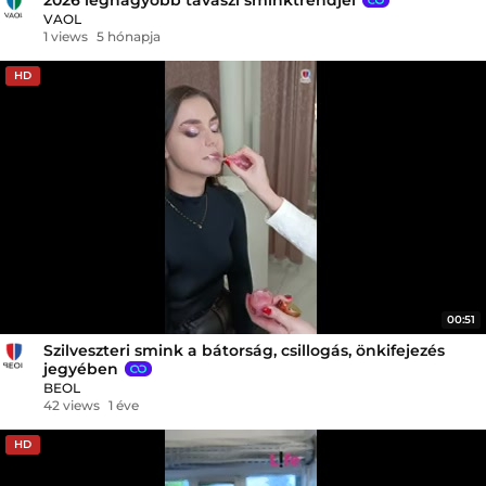
VAOL
1 views
5 hónapja
HD
00:51
Szilveszteri smink a bátorság, csillogás, önkifejezés
jegyében
BEOL
42 views
1 éve
HD