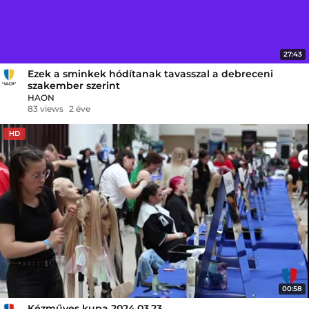
27:43
Ezek a sminkek hódítanak tavasszal a debreceni
szakember szerint
HAON
83 views
2 éve
HD
00:58
Kézműves kupa 2024.03.23.