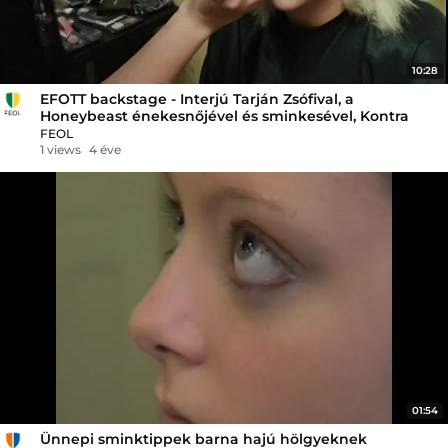
10:28
EFOTT backstage - Interjú Tarján Zsófival, a
Honeybeast énekesnőjével és sminkesével, Kontra
Katával
FEOL
1 views
4 éve
01:54
Ünnepi sminktippek barna hajú hölgyeknek