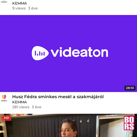
KEMMA
9 views
3 éve
28:10
Husz Fédra sminkes mesél a szakmájáról
KEMMA
281 views
3 éve
HD