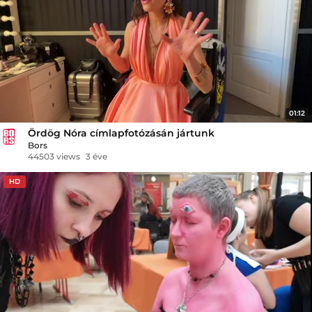
01:12
Ördög Nóra címlapfotózásán jártunk
Bors
44503 views
3 éve
HD