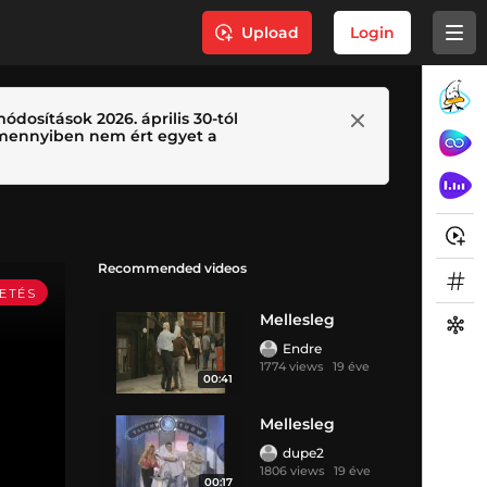
Upload
Login
ódosítások 2026. április 30-tól
 Amennyiben nem ért egyet a
Recommended videos
Mellesleg
Endre
1774 views
19 éve
00:41
Mellesleg
dupe2
1806 views
19 éve
00:17