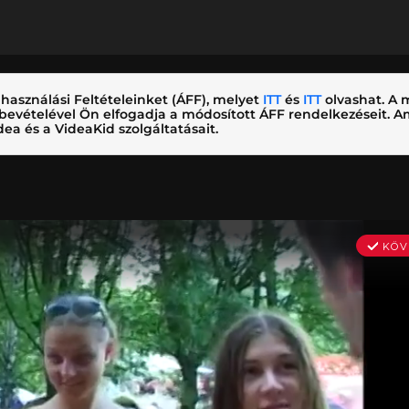
használási Feltételeinket (ÁFF), melyet
ITT
és
ITT
olvashat. A m
nybevételével Ön elfogadja a módosított ÁFF rendelkezéseit.
ea és a VideaKid szolgáltatásait.