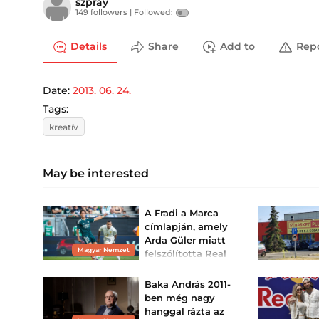
szpray
149 followers |
Followed:
Details
Share
Add to
Rep
Date:
2013. 06. 24.
Tags:
kreatív
May be interested
A Fradi a Marca
címlapján, amely
Arda Güler miatt
Magyar Nemzet
felszólította Real
Madridot
Ferrari-hasonlat is
Baka András 2011-
előkerült a Ferencváros–
ben még nagy
Real Madrid felkészülési
mérkőzés után
hanggal rázta az
Spanyolországban.