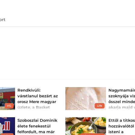
ort
Rendkívüli:
Nagymamái
váratlanul bezárt az
szoknyája vis
orosz Mere magyar
ősszel minde
VG
Life
üzlete, a Basket
akarja majd v
Plus – elérhetetlen
Könnyen beillesz
modern ruhatára
a bolt, telj...
Szoboszlai Dominik
Ettől a titko
Az árakat úgy tudják
élete fenekestül
hozzávalótól
alacsonyan tartani, hogy
felfordult, ma már
isteni a
mellőznek minden