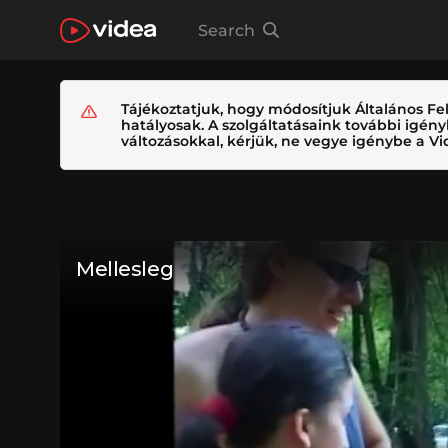
Search
Tájékoztatjuk, hogy módosítjuk Általános Fel
hatályosak. A szolgáltatásaink további igé
változásokkal, kérjük, ne vegye igénybe a Vid