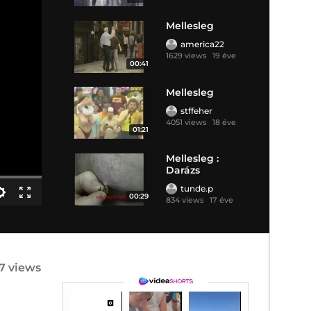
Mellesleg
america22
1629 views
19 éve
00:41
Mellesleg
stffeher
4051 views
18 éve
01:21
Mellesleg :
Darázs
tunde.p
00:29
834 views
17 éve
7 views