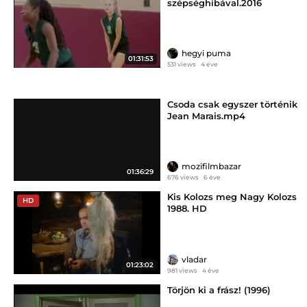
szépséghibával.2016
hegyi puma
01:31:53
531 views
4 éve
Csoda csak egyszer történik
Jean Marais.mp4
mozifilmbazar
01:36:29
676 views
6 éve
Kis Kolozs meg Nagy Kolozs
HD
1988. HD
vladar
01:23:02
981 views
4 éve
Törjön ki a frász! (1996)