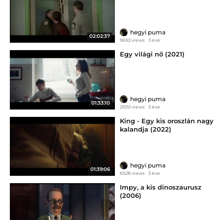
hegyi puma
02:02:37
9653 views
3 éve
Egy világi nő (2021)
hegyi puma
01:33:10
21051 views
3 éve
King - Egy kis oroszlán nagy
kalandja (2022)
hegyi puma
01:39:06
6528 views
3 éve
Impy, a kis dinoszaurusz
(2006)