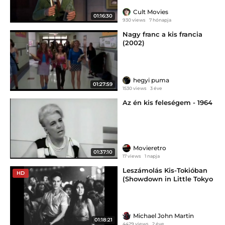
Cult Movies
01:16:30
930 views
7 hónapja
Nagy franc a kis francia
(2002)
hegyi puma
01:27:59
1530 views
3 éve
Az én kis feleségem - 1964
Movieretro
01:37:10
17 views
1 napja
Leszámolás Kis-Tokióban
HD
(Showdown in Little Tokyo
1991)
Michael John Martin
01:18:21
4429 views
2 éve