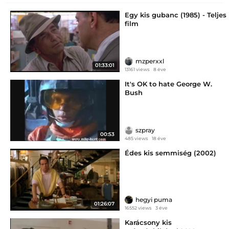
Egy kis gubanc (1985) - Teljes
film
mzperxxl
01:33:01
13161 views
8 éve
It's OK to hate George W.
Bush
szpray
00:53
485 views
18 éve
Édes kis semmiség (2002)
hegyi puma
01:26:07
16552 views
3 éve
Karácsony kis