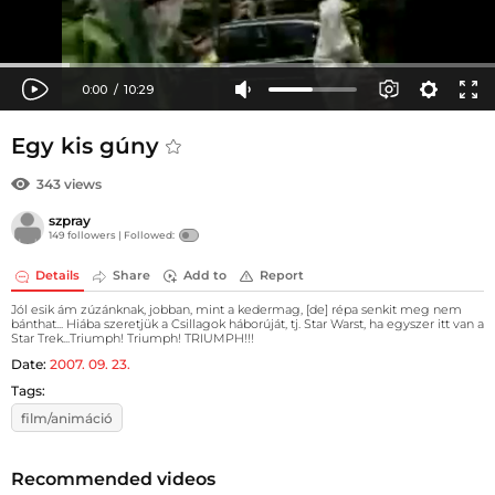
Egy kis gúny
343 views
szpray
149 followers |
Followed:
Details
Share
Add to
Report
Jól esik ám zúzánknak, jobban, mint a kedermag, [de] répa senkit meg nem
bánthat... Hiába szeretjük a Csillagok háborúját, tj. Star Warst, ha egyszer itt van a
Star Trek...Triumph! Triumph! TRIUMPH!!!
Date:
2007. 09. 23.
Tags:
film/animáció
Recommended videos