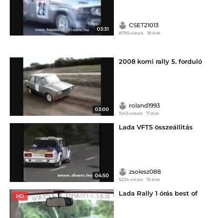
CSET21013
03:31
8795 views
18 éve
2008 komi rally 5. forduló
roland1993
03:00
1043 views
17 éve
Lada VFTS összeállitás
zsolesz088
04:50
5234 views
19 éve
Lada Rally 1 órás best of
HD