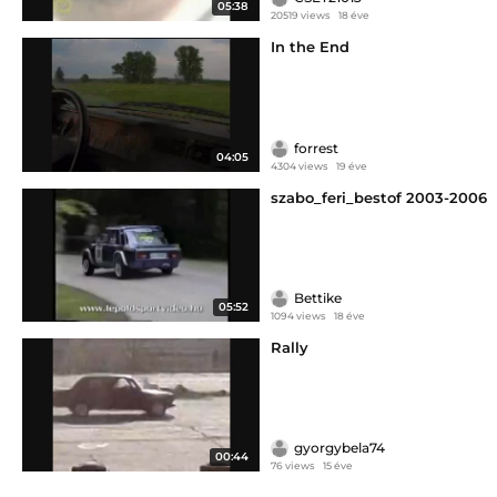
05:38
20519 views
18 éve
In the End
forrest
04:05
4304 views
19 éve
szabo_feri_bestof 2003-2006
Bettike
05:52
1094 views
18 éve
Rally
gyorgybela74
00:44
76 views
15 éve