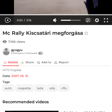
Mc Rally Kiscsatári megforgása
7.166 views
gyugyu
0 followers |
Followed:
Details
Share
Add to
Report
VFTS forgatás
Date:
2007. 05. 15.
Tags:
autó
csapatás
lada
rally
vfts
Recommended videos