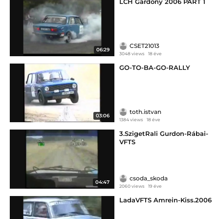
LCH Gárdony 2006 PART 1
CSET21013
06:29
3048 views
18 éve
GO-TO-BA-GO-RALLY
toth.istvan
03:06
1384 views
18 éve
3.SzigetRali Gurdon-Rábai-
VFTS
csoda_skoda
04:47
2060 views
19 éve
LadaVFTS Amrein-Kiss.2006