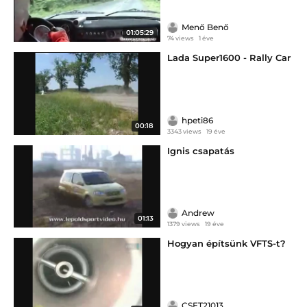
Menő Benő
01:05:29
74 views
1 éve
Lada Super1600 - Rally Car
hpeti86
00:18
3343 views
19 éve
Ignis csapatás
Andrew
01:13
1379 views
19 éve
Hogyan építsünk VFTS-t?
CSET21013