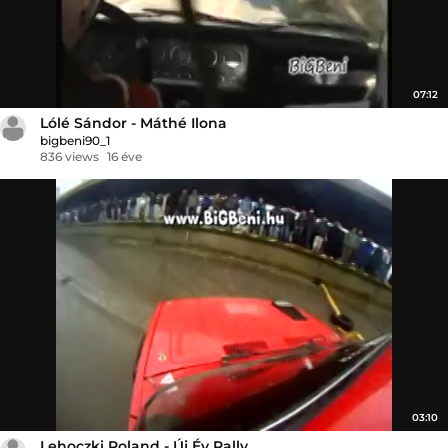
07:12
Lólé Sándor - Máthé Ilona
bigbeni90_1
836 views
16 éve
03:10
Lehoczki Roland - Új Év Rally