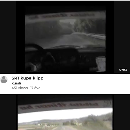
07:33
SRT kupa klipp
kurali
451 views
17 éve