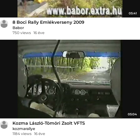
05:41
8 Boci Rally Emlékverseny 2009
Babor
750 views
16 éve
05:04
Kozma László-Tömöri Zsolt VFTS
kozmarallye
1184 views
16 éve