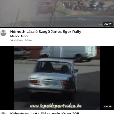
00:27
Németh László Szegő János Eger Rally
Menő Benő
14 views
1 éve
04:26
Kálmánczi Lada Pláza Agip Kupa 2011