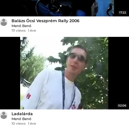
17:22
Balázs Öcsi Veszprém Rally 2006
Menő Benő
111 views
1 éve
02:06
Ladalárda
Menő Benő
10 views
1 éve