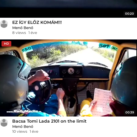
00:20
EZ ÍGY ELŐZ KOMÁM!!!
Menő Benő
8 views
1 éve
HD
00:39
Bacsa Tomi Lada 2101 on the limit
Menő Benő
10 views
1 éve