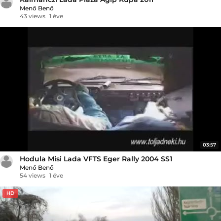
Menő Benő
43 views
1 éve
03:57
Hodula Misi Lada VFTS Eger Rally 2004 SS1
Menő Benő
54 views
1 éve
HD