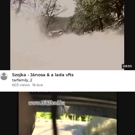
08:50
Szojka - Jánosa & a lada vfts
tarfamily_2
603 views
16 éve