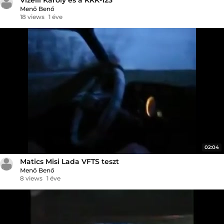
Menő Benő
18 views
1 éve
02:04
Matics Misi Lada VFTS teszt
Menő Benő
8 views
1 éve