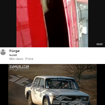
00:51
Fürge
kurali
664 views
17 éve