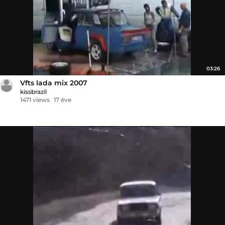
03:26
Vfts lada mix 2007
kissbrazil
1471 views
17 éve