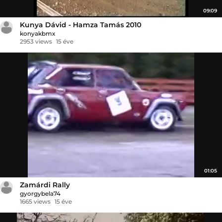
09:09
Kunya Dávid - Hamza Tamás 2010
konyakbmx
2953 views
15 éve
01:05
Zamárdi Rally
gyorgybela74
1665 views
15 éve