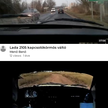
07:56
Lada 2105 kapcsolókörmös váltó
Menő Benő
12 views
1 éve