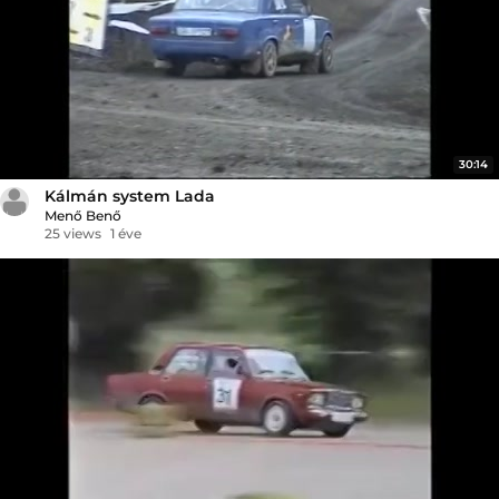
30:14
Kálmán system Lada
Menő Benő
25 views
1 éve