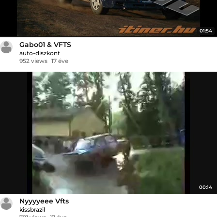
01:54
Gabo01 & VFTS
auto-diszkont
952 views
17 éve
00:14
Nyyyyeee Vfts
kissbrazil