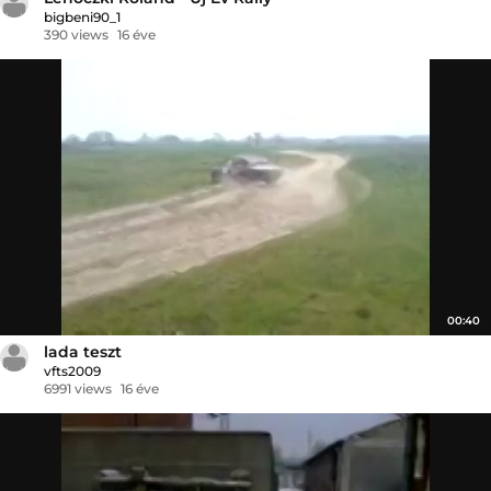
bigbeni90_1
390 views
16 éve
00:40
lada teszt
vfts2009
6991 views
16 éve