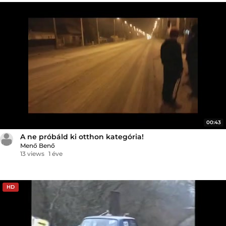
00:43
A ne próbáld ki otthon kategória!
Menő Benő
13 views
1 éve
HD