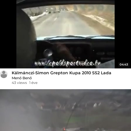
04:43
Kálmánczi-Simon Grepton Kupa 2010 SS2 Lada
Menő Benő
43 views
1 éve