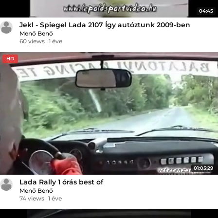
04:45
Jekl - Spiegel Lada 2107 Így autóztunk 2009-ben
Menő Benő
60 views
1 éve
HD
01:05:29
Lada Rally 1 órás best of
Menő Benő
74 views
1 éve