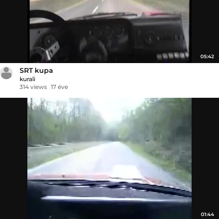
05:42
SRT kupa
kurali
314 views
17 éve
01:44