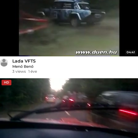
04:41
Lada VFTS
Menő Benő
3 views
1 éve
HD