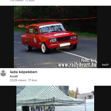
791 views
17 éve
04:17
lada képekben
kurali
2029 views
17 éve