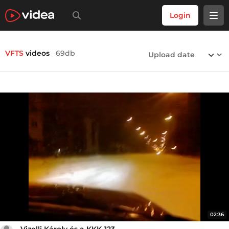
Login
VFTS
videos
69db
02:36
Vizelli Károly és a KKK-123