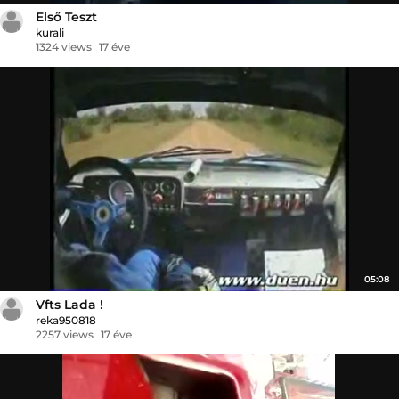
Első Teszt
kurali
1324 views
17 éve
05:08
Vfts Lada !
reka950818
2257 views
17 éve