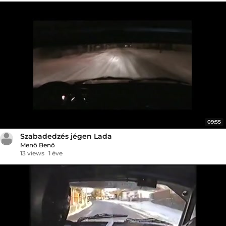
09:55
Szabadedzés jégen Lada
Menő Benő
13 views
1 éve