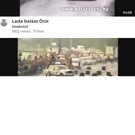
04:08
Lada balázs Öcsi
kissbrazil
1952 views
17 éve
03:23
Balázs öcsi
kissbrazil
2031 views
17 éve