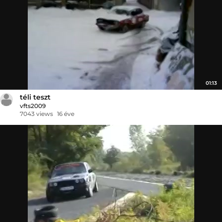
01:13
téli teszt
vfts2009
7043 views
16 éve