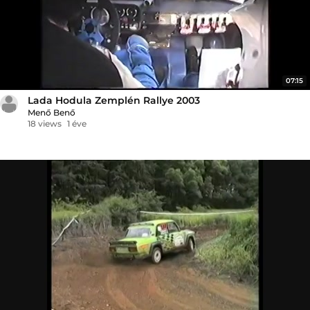
07:15
Lada Hodula Zemplén Rallye 2003
Menő Benő
18 views
1 éve