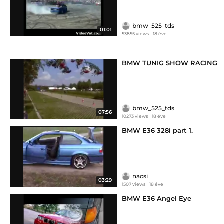
bmw_525_tds
01:01
53855 views
18 éve
BMW TUNIG SHOW RACING
bmw_525_tds
07:56
10273 views
18 éve
BMW E36 328i part 1.
nacsi
03:29
1507 views
18 éve
BMW E36 Angel Eye