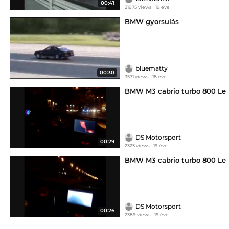
00:41
21975 views
19 éve
BMW gyorsulás
bluematty
00:30
3571 views
18 éve
BMW M3 cabrio turbo 800 Le
DS Motorsport
00:29
2323 views
19 éve
BMW M3 cabrio turbo 800 Le
DS Motorsport
00:26
2389 views
19 éve