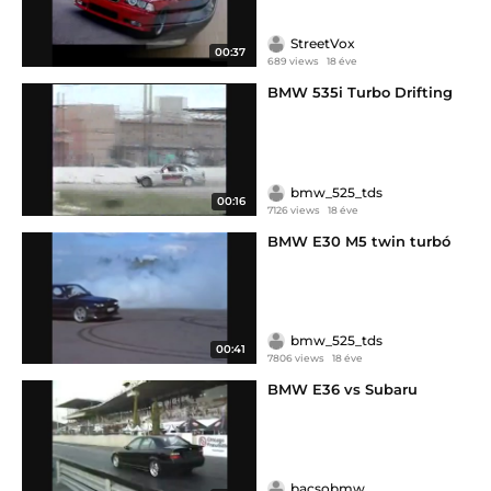
StreetVox
00:37
689 views
18 éve
BMW 535i Turbo Drifting
bmw_525_tds
00:16
7126 views
18 éve
BMW E30 M5 twin turbó
bmw_525_tds
00:41
7806 views
18 éve
BMW E36 vs Subaru
bacsobmw