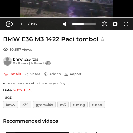
BMW E36 M3 1422 Paci tombol
10.857 views
bmw_525_tds
0 followers |
Followed:
Details
Share
Add to
Report
Az amerikai szarnak hiába a nagy előny.....
Date:
2007. 11. 21.
Tags:
bmw
e36
gyorsulás
m3
tuning
turbo
Recommended videos