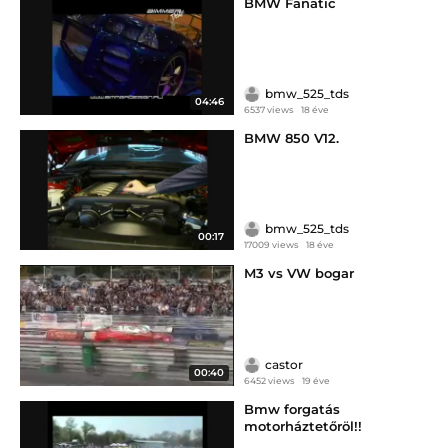
BMW Fanatic
bmw_525_tds
04:46
6537 views
18 éve
BMW 850 V12.
bmw_525_tds
00:17
17009 views
18 éve
M3 vs VW bogar
castor
00:40
6452 views
19 éve
Bmw forgatás
motorháztetőröl!!