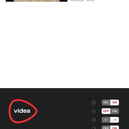
1438 views
18 éve
HU
EN
OFF
ON
OFF
ON