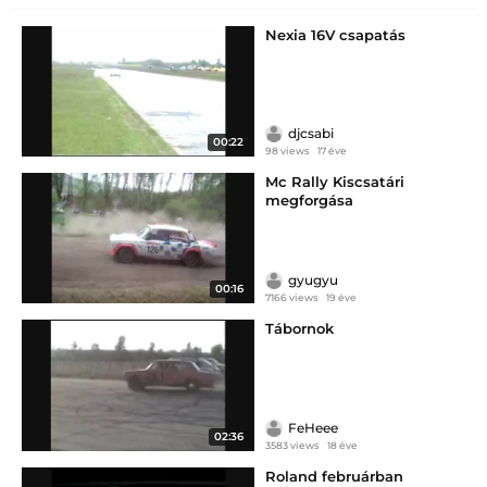
Nexia 16V csapatás
djcsabi
00:22
98 views
17 éve
Mc Rally Kiscsatári
megforgása
gyugyu
00:16
7166 views
19 éve
Tábornok
FeHeee
02:36
3583 views
18 éve
Roland februárban