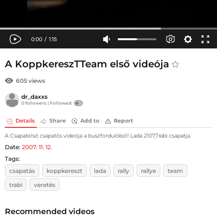
A KoppkereszTTeam első videója
605 views
dr_daxxs
0 followers |
Followed:
Details
Share
Add to
Report
A Csapatelső csapatós videója a buszfordulóból! Lada 2107,Trabi csapatja.
Date:
2007. 11. 12.
Tags:
csapatás
koppkereszt
lada
rally
rallye
team
trabi
veretés
Recommended videos