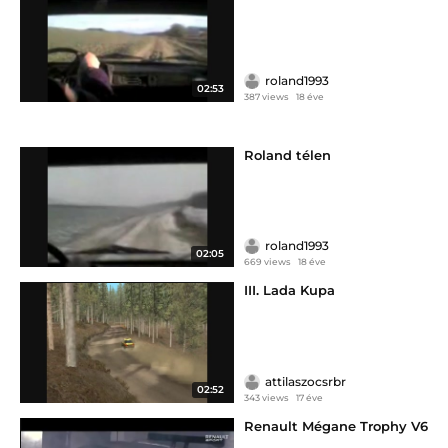
roland1993
02:53
387 views
18 éve
Roland télen
roland1993
02:05
669 views
18 éve
III. Lada Kupa
attilaszocsrbr
02:52
343 views
17 éve
Renault Mégane Trophy V6