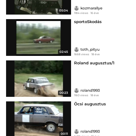
kozmarallye
05:04
1184 views
16 éve
sportoSkodás
toth_pityu
02:45
1668 views
18 éve
Roland augusztus/1
roland1993
00:23
1160 views
18 éve
Öcsi augusztus
roland1993
00:11