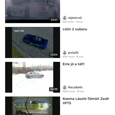
rajararud
02:41
505 views
13 éve
colin 2 subaru
pola26
02:24
478 views
16 éve
Erre jó a tél!!
fesusbela
00:39
1839 views
18 éve
Kozma László-Tömöri Zsolt
VFTS