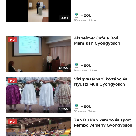
HEOL
00:11
90 views
2 éve
Alzheimer Cafe a Bori
HD
Mamiban Gyöngyösön
HEOL
00:54
164 views
2 éve
Virágvasárnapi körtánc és
HD
Nyuszi Muri Gyöngyösön
HEOL
05:54
50 views
2 éve
Zen Bu Kan kempo és sport
HD
kempo verseny Gyöngyösön