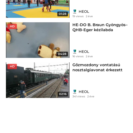
HEOL
01:28
19 views
2 éve
HE-DO B. Braun Gyöngyös–
HD
QHB-Eger kézilabda
mérkőzés
HEOL
04:28
16 views
2 éve
Gőzmozdony vontatású
HD
nosztalgiavonat érkezett
Gyöngyösre
HEOL
02:16
341 views
2 éve