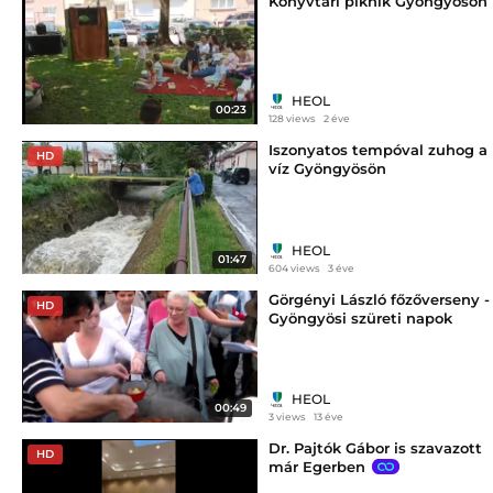
Könyvtári piknik Gyöngyösön
HEOL
00:23
128 views
2 éve
Iszonyatos tempóval zuhog a
HD
víz Gyöngyösön
HEOL
01:47
604 views
3 éve
Görgényi László főzőverseny -
HD
Gyöngyösi szüreti napok
HEOL
00:49
3 views
13 éve
Dr. Pajtók Gábor is szavazott
HD
már Egerben