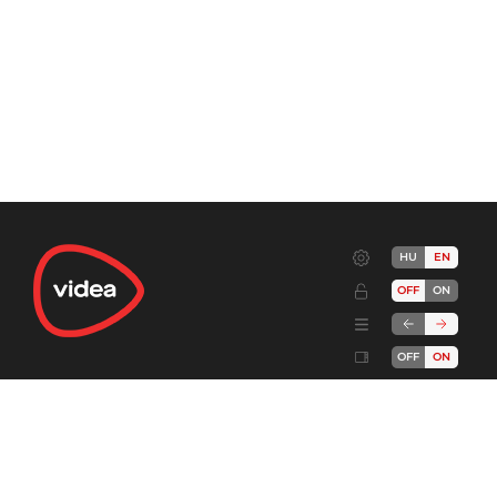
HU
EN
OFF
ON
OFF
ON
Terms
Advertise!
Cookies
Privacy
Developers
Send feedback
Complaint handling
About
DSA