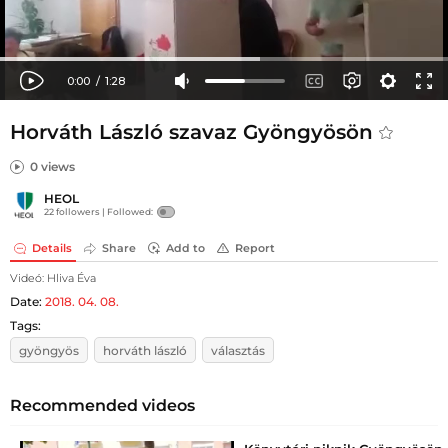
Horváth László szavaz Gyöngyösön
0 views
HEOL
22 followers |
Followed:
Details
Share
Add to
Report
Videó: Hliva Éva
Date:
2018. 04. 08.
Tags:
gyöngyös
horváth lászló
választás
Recommended videos