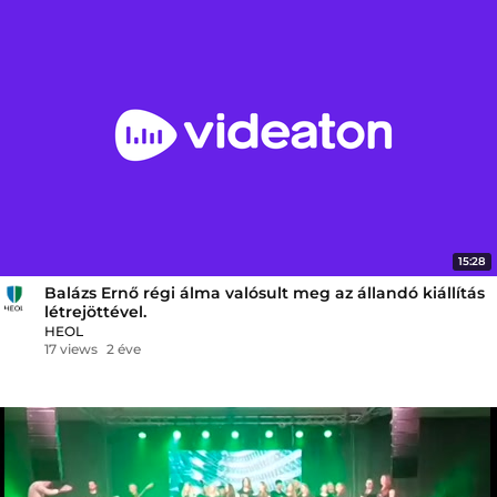
15:28
Balázs Ernő régi álma valósult meg az állandó kiállítás
létrejöttével.
HEOL
17 views
2 éve