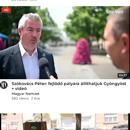
HD
04:37
Szókovács Péter: fejlődő pályára állíthatjuk Gyöngyöst
+ videó
Magyar Nemzet
582 views
2 éve