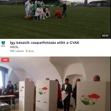
00:51
Így készült: csapatfotózás előtt a GYAK
HEOL
1191 views
8 éve
HD