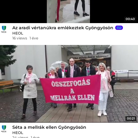
00:40
Az aradi vértanúkra emlékeztek Gyöngyösön
HEOL
16 views
1 éve
00:21
Séta a mellrák ellen Gyöngyösön
HEOL
24 views
1 éve