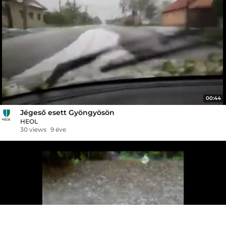
00:44
Jégeső esett Gyöngyösön
HEOL
30 views
9 éve