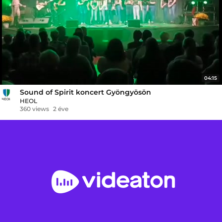
04:15
Sound of Spirit koncert Gyöngyösön
HEOL
360 views
2 éve