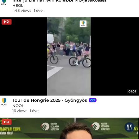
HEOL
448 views
1 éve
HD
01:01
Tour de Hongrie 2025 - Gyöngyös
NOOL
16 views
1 éve
HD