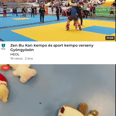
01:28
Zen Bu Kan kempo és sport kempo verseny
Gyöngyösön
HEOL
19 views
2 éve
HD