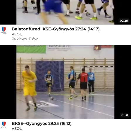
02:28
Balatonfüredi KSE–Gyöngyös 27:24 (14:17)
VEOL
74 views
11 éve
01:31
BKSE--Gyöngyös 29:25 (16:12)
VEOL