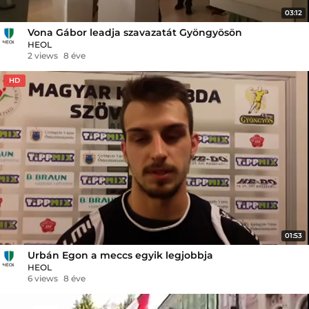
03:12
Vona Gábor leadja szavazatát Gyöngyösön
HEOL
2 views
8 éve
HD
01:53
Urbán Egon a meccs egyik legjobbja
HEOL
6 views
8 éve