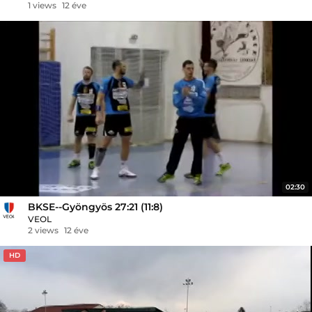
1 views
12 éve
02:30
BKSE--Gyöngyös 27:21 (11:8)
VEOL
2 views
12 éve
HD