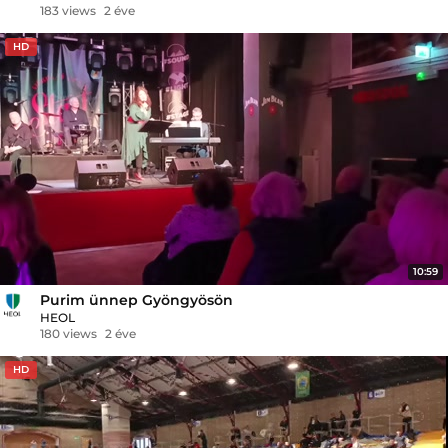
183 views
2 éve
HD
10:59
Purim ünnep Gyöngyösön
HEOL
180 views
2 éve
HD