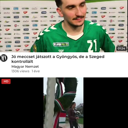
01:24
Jó meccset játszott a Gyöngyös, de a Szeged
kontrollált
Magyar Nemzet
1306 views
1 éve
HD