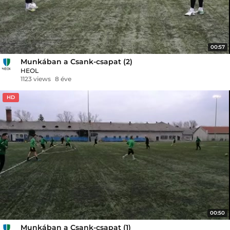
00:57
Munkában a Csank-csapat (2)
HEOL
1123 views
8 éve
HD
00:50
Munkában a Csank-csapat (1)