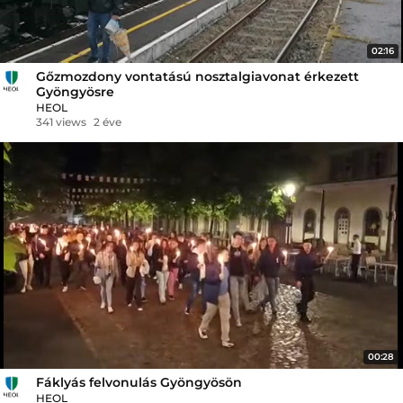
02:16
Gőzmozdony vontatású nosztalgiavonat érkezett
Gyöngyösre
HEOL
341 views
2 éve
00:28
Fáklyás felvonulás Gyöngyösön
HEOL