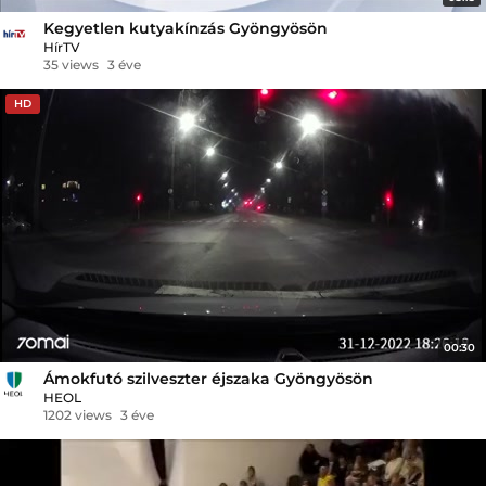
Kegyetlen kutyakínzás Gyöngyösön
HírTV
35 views
3 éve
HD
00:30
Ámokfutó szilveszter éjszaka Gyöngyösön
HEOL
1202 views
3 éve