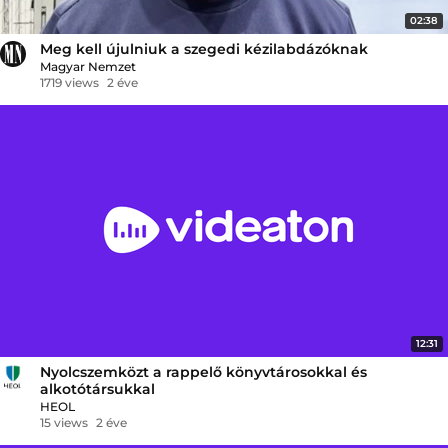
02:38
Meg kell újulniuk a szegedi kézilabdázóknak
Magyar Nemzet
1719 views
2 éve
12:31
Nyolcszemközt a rappelő könyvtárosokkal és
alkotótársukkal
HEOL
15 views
2 éve