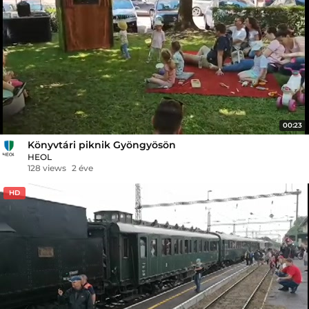
00:23
Könyvtári piknik Gyöngyösön
HEOL
128 views
2 éve
HD