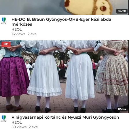
04:28
HE-DO B. Braun Gyöngyös–QHB-Eger kézilabda
mérkőzés
HEOL
16 views
2 éve
HD
05:54
Virágvasárnapi körtánc és Nyuszi Muri Gyöngyösön
HEOL
50 views
2 éve