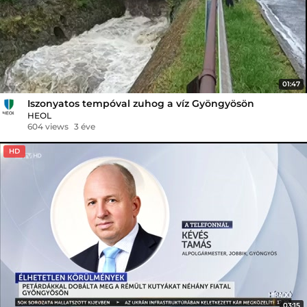
01:47
Iszonyatos tempóval zuhog a víz Gyöngyösön
HEOL
604 views
3 éve
HD
03:15