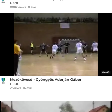
HEOL
1086 views
8 éve
04:43
Mezőkövesd - Gyöngyös Adorján Gábor
HEOL
2 views
16 éve