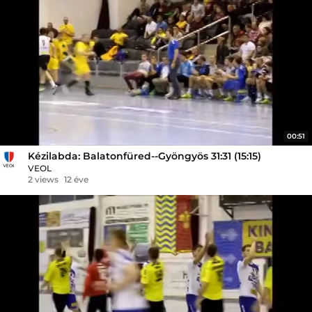
00:51
Kézilabda: Balatonfüred--Gyöngyös 31:31 (15:15)
VEOL
2 views
12 éve