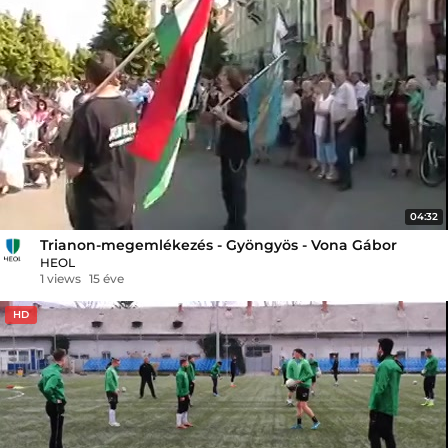
04:32
Trianon-megemlékezés - Gyöngyös - Vona Gábor
HEOL
1 views
15 éve
HD