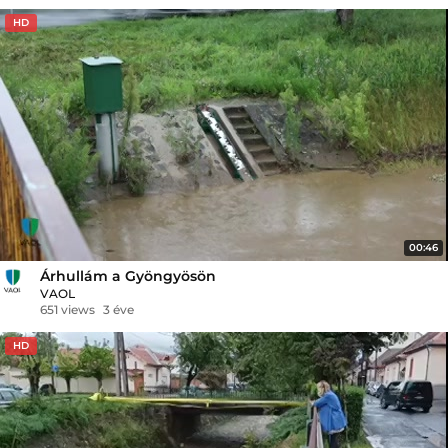
HD
00:46
Árhullám a Gyöngyösön
VAOL
651 views
3 éve
HD