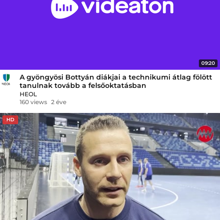
09:20
A gyöngyösi Bottyán diákjai a technikumi átlag fölött
tanulnak tovább a felsőoktatásban
HEOL
160 views
2 éve
HD