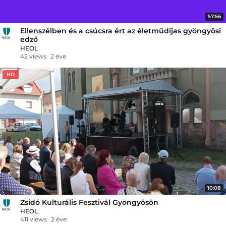
57:56
Ellenszélben és a csúcsra ért az életműdíjas gyöngyösi
edző
HEOL
42 views
2 éve
HD
10:08
Zsidó Kulturális Fesztivál Gyöngyösön
HEOL
411 views
2 éve