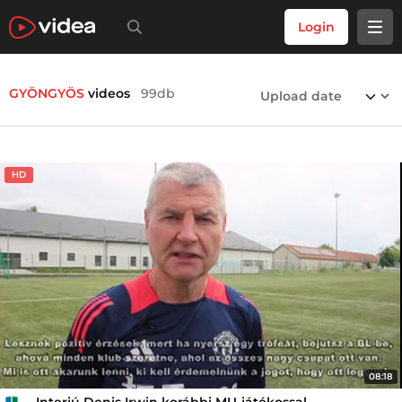
Login
GYÖNGYÖS
videos
99db
HD
08:18
Interjú Denis Irwin korábbi MU-játékossal