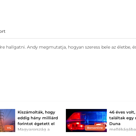
ort
édre hallgatni. Andy megmutatja, hogyan szeress bele az életbe, é
Kiszámolták, hogy
46 éves volt,
eddig hány milliárd
találtak egy 
forintot égetett el
Duna
VG
Borsonline
Magyarország a
mellékágáb
Paksi Atomerőmű
A halottkém iga