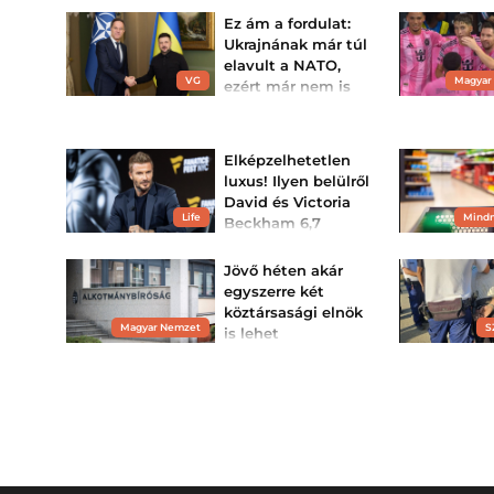
Ez ám a fordulat:
Ukrajnának már túl
elavult a NATO,
VG
Magyar
ezért már nem is
csatlakozna – nem
akárki mond...
Meglepő fordulatot
Elképzelhetetlen
jelezhet az ukrán
biztonságpolitikai
luxus! Ilyen belülről
gondolkodásban Valerij
David és Victoria
Zaluzsnij nyilatkozata.
Life
Mind
Beckham 6,7
milliárdos
szuperjachtja -
Jövő héten akár
GALÉ...
egyszerre két
Inkább emlékeztet úszó
köztársasági elnök
luxusvillára, mint hajóra.
Magyar Nemzet
S
is lehet
Magyarországon
Alkotmányos válság is
kialakulhat, ha az
Alkotmánybíróság
megsemmisíti a
köztársasági elnökről szóló
alaptörvény-módosítást.