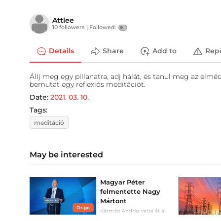
Attlee
10 followers |
Followed:
Details
Share
Add to
Rep
Állj meg egy pillanatra, adj hálát, és tanul meg az elm
bemutat egy reflexiós meditációt.
Date:
2021. 03. 10.
Tags:
meditáció
May be interested
Magyar Péter
felmentette Nagy
Mártont
Origo
Kármán András vette át a
helyét az IMF-nél.