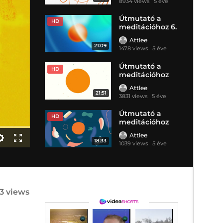
8934 views
5 éve
Útmutató a
HD
meditációhoz 6.
rész Fájdalom
Attlee
21:09
1478 views
5 éve
Útmutató a
HD
meditációhoz
4.rész Stressz
Attlee
21:51
3831 views
5 éve
Útmutató a
HD
meditációhoz
7.rész Harag
Attlee
18:33
1039 views
5 éve
23 views