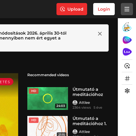
Upload
Login
ódosítások 2026. április 30-tól
 Amennyiben nem ért egyet a
Recommended videos
Útmutató a
HD
meditációhoz
8Végtelen
Attlee
lehetőségek
24:03
2364 views
5 éve
Útmutató a
HD
meditációhoz 1.
rész Első
Attlee
lépések
21:15