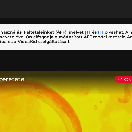
használási Feltételeinket (ÁFF), melyet
ITT
és
ITT
olvashat. A m
nybevételével Ön elfogadja a módosított ÁFF rendelkezéseit.
ea és a VideaKid szolgáltatásait.