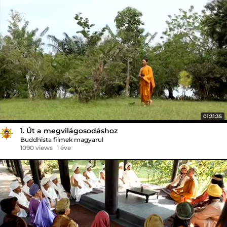
01:31:35
1. Út a megvilágosodáshoz
Buddhista filmek magyarul
1090 views
1 éve