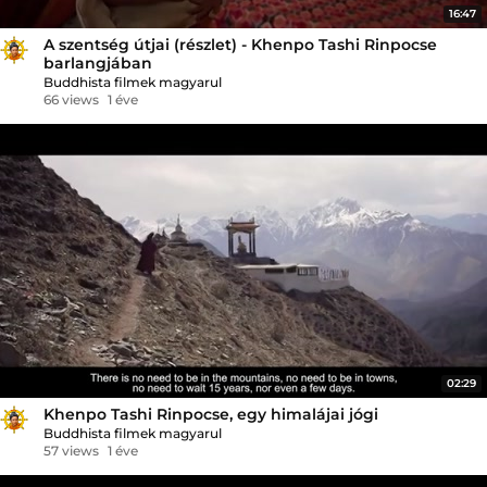
16:47
A szentség útjai (részlet) - Khenpo Tashi Rinpocse
barlangjában
Buddhista filmek magyarul
66 views
1 éve
02:29
Khenpo Tashi Rinpocse, egy himalájai jógi
Buddhista filmek magyarul
57 views
1 éve