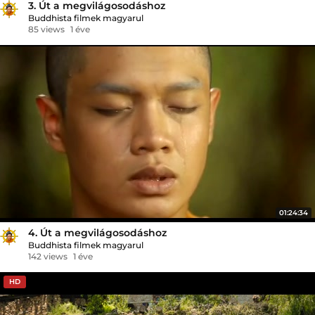
3. Út a megvilágosodáshoz
Buddhista filmek magyarul
85 views
1 éve
01:24:34
4. Út a megvilágosodáshoz
Buddhista filmek magyarul
142 views
1 éve
HD