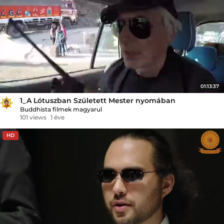
01:13:37
1_A Lótuszban Született Mester nyomában
Buddhista filmek magyarul
101 views
1 éve
HD