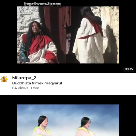
09:35
Milarepa_2
Buddhista filmek magyarul
84 views
1 éve