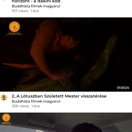
horizont - a dákini kód
Buddhista filmek magyarul
107 views
1 éve
01:25:24
2_A Lótuszban Született Mester visszatérése
Buddhista filmek magyarul
358 views
1 éve