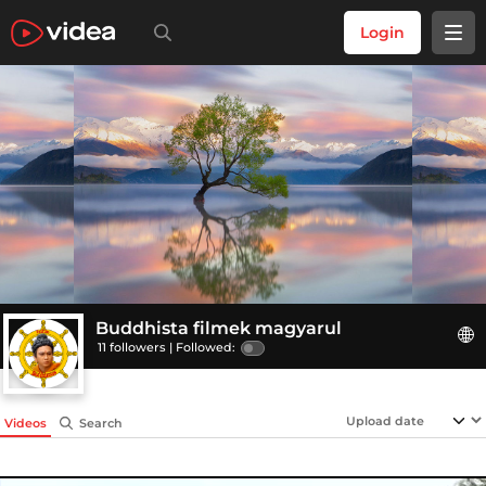
Login
Buddhista filmek magyarul
11 followers |
Followed:
Videos
Search