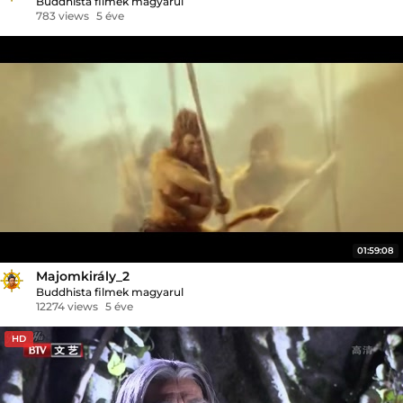
Buddhista filmek magyarul
783 views
5 éve
01:59:08
Majomkirály_2
Buddhista filmek magyarul
12274 views
5 éve
HD