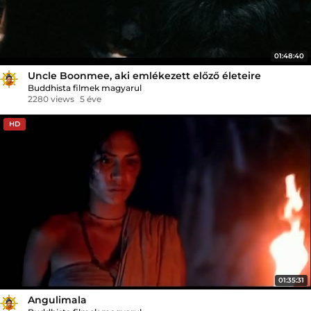
01:48:40
Uncle Boonmee, aki emlékezett előző életeire
Buddhista filmek magyarul
2280 views
5 éve
HD
01:35:31
Angulimala