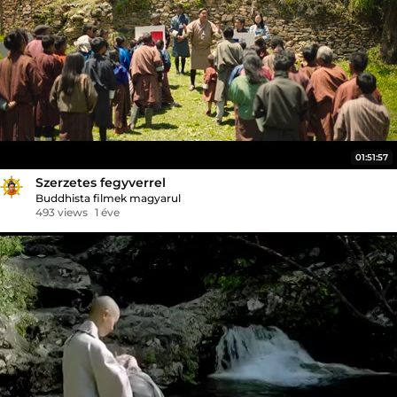
01:51:57
Szerzetes fegyverrel
Buddhista filmek magyarul
493 views
1 éve