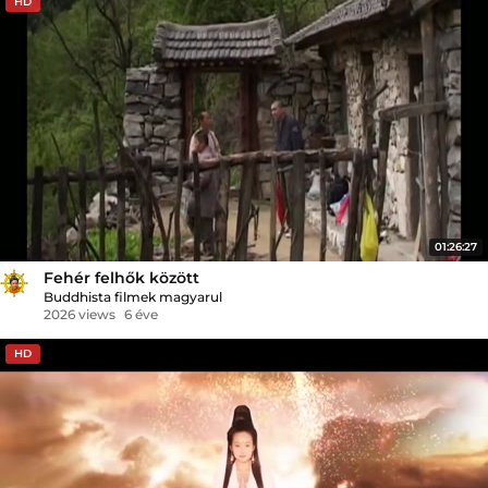
HD
01:26:27
Fehér felhők között
Buddhista filmek magyarul
2026 views
6 éve
HD