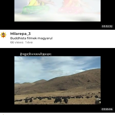
03:32:32
Milarepa_3
Buddhista filmek magyarul
66 views
1 éve
03:55:06