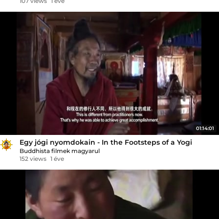
107 views
1 éve
01:14:01
Egy jógi nyomdokain - In the Footsteps of a Yogi
Buddhista filmek magyarul
152 views
1 éve