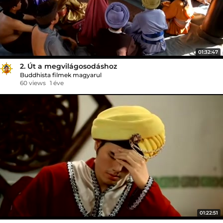
01:32:47
2. Út a megvilágosodáshoz
Buddhista filmek magyarul
60 views
1 éve
01:22:51