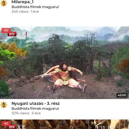
Milarepa_1
Buddhista filmek magyarul
245 views
1 éve
HD
45:00
Nyugati utazás - 3. rész
Buddhista filmek magyarul
1274 views
5 éve
HD