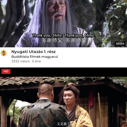
45:04
Nyugati Utazás 1. rész
Buddhista filmek magyarul
3332 views
5 éve
HD