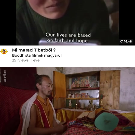
01:16:48
Mi marad Tibetből？
Buddhista filmek magyarul
291 views
1 éve