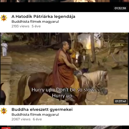
01:32:38
A Hatodik Pátriárka legendája
Buddhista filmek magyarul
2193 views
5 éve
01:37:41
Buddha elveszett gyermekei
Buddhista filmek magyarul
2067 views
6 éve