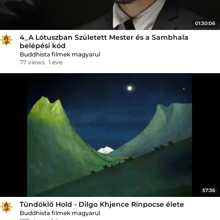
01:30:06
4_A Lótuszban Született Mester és a Sambhala
belépési kód
Buddhista filmek magyarul
77 views
1 éve
57:36
Tündöklő Hold - Dilgo Khjence Rinpocse élete
Buddhista filmek magyarul