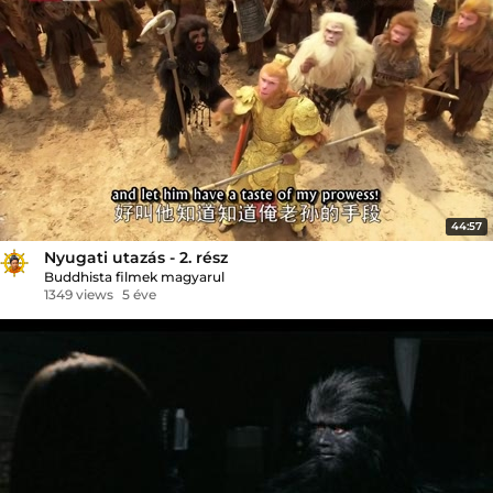
44:57
Nyugati utazás - 2. rész
Buddhista filmek magyarul
1349 views
5 éve