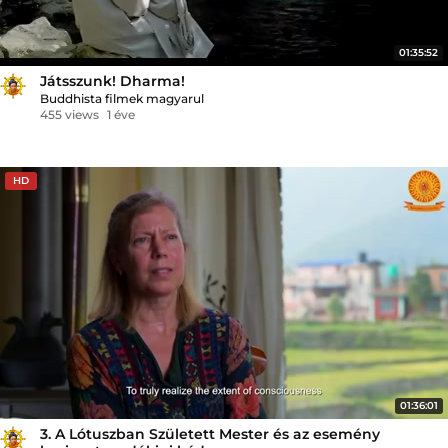
01:35:52
Játsszunk! Dharma!
Buddhista filmek magyarul
455 views
1 éve
HD
01:36:01
3. A Lótuszban Született Mester és az esemény