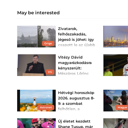
May be interested
Zivatarok,
felhőszakadás,
jégeső is jöhet: így
Origo
csapott le az újabb
eső Magyarországra
– videó
Vitézy Dávid
Mutatjuk a legfrissebb
magyarázkodásra
videókat!
kényszerült:
VG
Mészáros Lőrinc
nélkül megállna a
MÁV – „egyszerűen
nem l...
Hétvégi horoszkóp
Nincsenek állami
2026. augusztus 8-
kapacitások.
9: a szombat
Astronet
Magyar
felhőtlen, a
vasárnap hoz
néhány fordulatot…
Új életet kezdett
Szombaton a Hold a
Shane Tusup, már