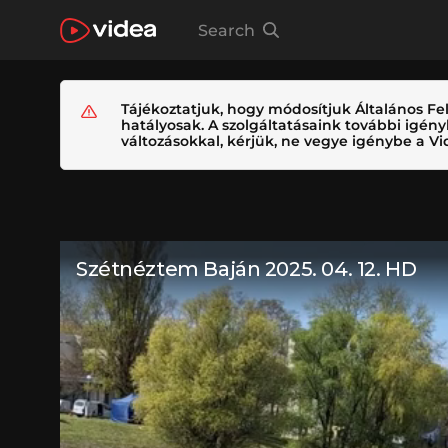
Search
Tájékoztatjuk, hogy módosítjuk Általános Fel
hatályosak. A szolgáltatásaink további igé
változásokkal, kérjük, ne vegye igénybe a Vid