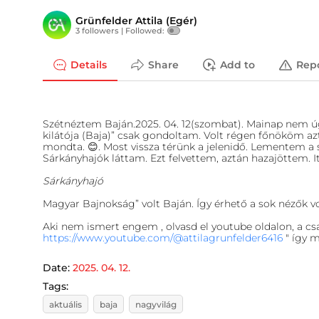
Grünfelder Attila (Egér)
3 followers |
Followed:
Details
Share
Add to
Rep
Szétnéztem Baján.2025. 04. 12(szombat). Mainap nem 
kilátója (Baja)” csak gondoltam. Volt régen főnököm azt
mondta. 😊. Most vissza térünk a jelenidő. Lementem a s
Sárkányhajók láttam. Ezt felvettem, aztán hazajöttem. 
Sárkányhajó
Magyar Bajnokság” volt Baján. Így érhető a sok nézők vo
Aki nem ismert engem , olvasd el youtube oldalon, a csa
https://www.youtube.com/@attilagrunfelder6416
" így 
Date:
2025. 04. 12.
Tags:
aktuális
baja
nagyvilág