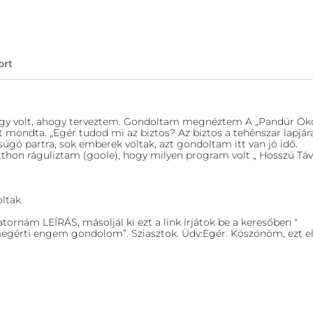
ort
úgy volt, ahogy terveztem. Gondoltam megnéztem A „Pandúr Ök
 mondta. „Egér tudod mi az biztos? Az biztos a tehénszar lapjára
úgó partra, sok emberek voltak, azt gondoltam itt van jó idő.
Itthon ráguliztam (goole), hogy milyen program volt „ Hosszú Tá
ltak.
tornám LEÍRÁS, másoljál ki ezt a link írjátok be a keresőben "
megérti engem gondolom”. Sziasztok. Üdv:Egér. Köszönöm, ezt e