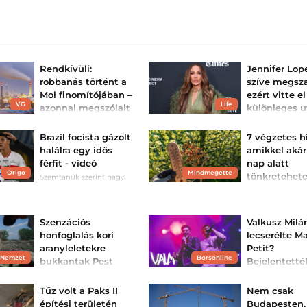
Rendkívüli:
Jennifer Lop
robbanás történt a
szíve megsz
Mol finomítójában –
ezért vitte el
VG
Life
azonnal megszólalt
különleges u
az olajtársaság az
a gyerekeit
incidensről
Ritkán enged bep
Brazil focista gázolt
7 végzetes h
a családi életébe
Senki sem sérült meg, a
halálra egy idős
amikkel akár
azonban kivételt t
lakosságot viszont arra
férfit - videó
nap alatt
kérik, egyelőre ne
tartózkodjanak a
Origo
Mindmegette
tönkretehet
Szemtanúk szerint nagy
szabadban.
sebességgel hajtott a
kerted aszál
focista, nem kizárt, hogy
idején
illegális versenyen vett
részt.
A tartós hőségbe
Szenzációs
Valkusz Milá
nemcsak a kevés 
veszélyezteti a ke
honfoglalás kori
lecserélte Ma
Mutatjuk a leggy
aranyleletekre
Petit?
hibákat, amelyek
idején többet ár
 Nemzet
Borsonline
bukkantak Pest
Bejelentetté
mint használunk
vármegyében
duója első
fellépését
A felbecsülhetetlen értékű
Tűz volt a Paks II
Nem csak
kincs a korabeli elit
A VALMAR rappe
építési területén
Budapesten,
tagjaihoz tartozhatott.