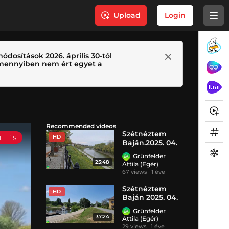
Upload
Login
ódosítások 2026. április 30-tól
 Amennyiben nem ért egyet a
Recommended videos
Szétnéztem
HD
Baján.2025. 04.
10.
Grünfelder
25:48
Attila (Egér)
67 views
1 éve
Szétnéztem
HD
Baján 2025. 04.
23. HD
Grünfelder
37:24
Attila (Egér)
29 views
1 éve