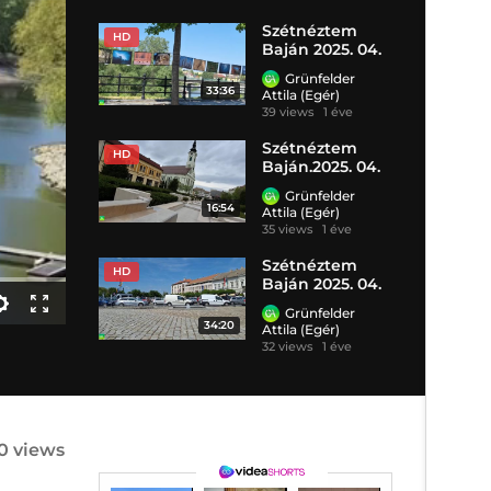
Szétnéztem
HD
Baján 2025. 04.
29. HD
Grünfelder
33:36
Attila (Egér)
39 views
1 éve
Szétnéztem
HD
Baján.2025. 04.
14. HD
Grünfelder
16:54
Attila (Egér)
35 views
1 éve
Szétnéztem
HD
Baján 2025. 04.
30. HD
Grünfelder
34:20
Attila (Egér)
32 views
1 éve
0 views