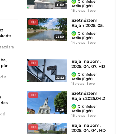
Grünfelder
31:50
Attila (Egér)
18 views
1 éve
Szétnéztem
HD
Baján 2025. 05.
ez
18. HD
Grünfelder
akadt:
28:50
Attila (Egér)
14 views
1 éve
tazásra
illantást
iba,
Bajai napom.
, most
HD
 pár
2025. 04. 07. HD
ett.
Grünfelder
ed a
33:52
Attila (Egér)
y
11 views
1 éve
Szétnéztem
n
HD
n
Baján.2025.04.2
víz
rtet.
rics
0.HD
akoribb
Grünfelder
kel aszály
21:38
Attila (Egér)
thatunk,
k új
18 views
1 éve
.
Bajai napom.
HD
2025. 04. 04. HD
rének