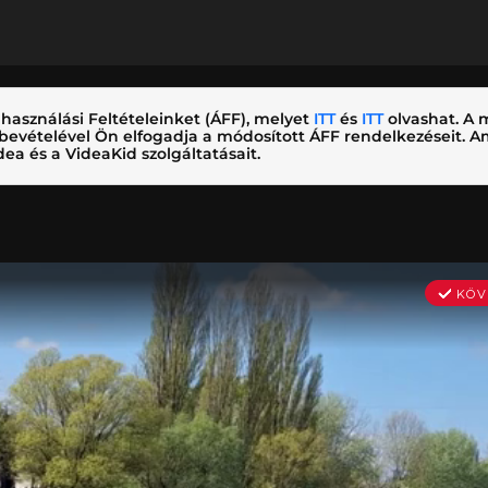
használási Feltételeinket (ÁFF), melyet
ITT
és
ITT
olvashat. A m
nybevételével Ön elfogadja a módosított ÁFF rendelkezéseit.
ea és a VideaKid szolgáltatásait.