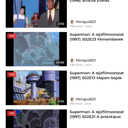
(1996) S01E06 Etetés
Monguz623
21:15
1199 views
2 éve
Superman: A rajzfilmsorozat
HD
(1997) S02E23 Fémemberek
Monguz623
20:46
638 views
2 éve
Superman: A rajzfilmsorozat
HD
(1997) S02E13 Majom-bajok
Monguz623
21:14
759 views
2 éve
Superman: A rajzfilmsorozat
HD
(1997) S02E21 A prototípus