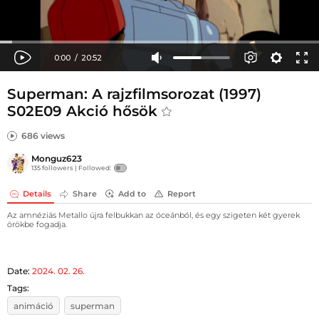
Superman: A rajzfilmsorozat (1997)
S02E09 Akció hősök
686 views
Monguz623
135 followers |
Followed:
Details
Share
Add to
Report
Az amnéziás Metallo újra felbukkan az óceánból, és egy szigeten két gyerek
örökbe fogadja.
Date:
2024. 02. 26.
Tags:
animáció
superman