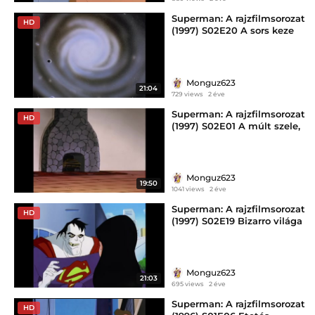
Superman: A rajzfilmsorozat
HD
(1997) S02E20 A sors keze
Monguz623
21:04
729 views
2 éve
Superman: A rajzfilmsorozat
HD
(1997) S02E01 A múlt szele,
I.rész
Monguz623
19:50
1041 views
2 éve
Superman: A rajzfilmsorozat
HD
(1997) S02E19 Bizarro világa
Monguz623
21:03
695 views
2 éve
Superman: A rajzfilmsorozat
HD