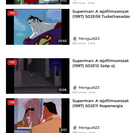
21:12
918 views
2 éve
Superman: A rajzfilmsorozat
HD
(1997) S02E06 Tudathasadás
Monguz623
20:45
850 views
2 éve
Superman: A rajzfilmsorozat
HD
(1997) S02E12 Szép új
Metropolis
Monguz623
21:08
806 views
2 éve
Superman: A rajzfilmsorozat
HD
(1997) S02E11 Napenergia
Monguz623
21:11
889 views
2 éve