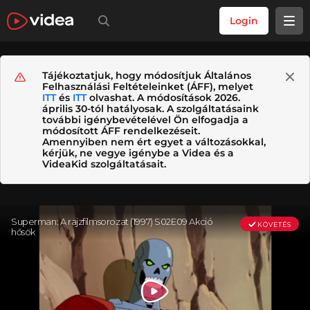
Login
Tájékoztatjuk, hogy módosítjuk Általános
Felhasználási Feltételeinket (ÁFF), melyet
ITT
és
ITT
olvashat. A módosítások 2026.
április 30-tól hatályosak. A szolgáltatásaink
további igénybevételével Ön elfogadja a
módosított ÁFF rendelkezéseit.
Amennyiben nem ért egyet a változásokkal,
kérjük, ne vegye igénybe a Videa és a
VideaKid szolgáltatásait.