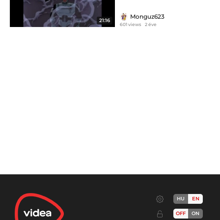
Monguz623
21:16
601 views
2 éve
HU
EN
OFF
ON