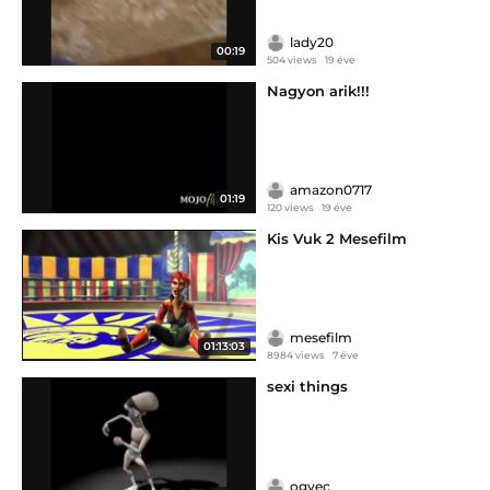
lady20
00:19
504 views
19 éve
Nagyon arik!!!
amazon0717
01:19
120 views
19 éve
Kis Vuk 2 Mesefilm
mesefilm
01:13:03
8984 views
7 éve
sexi things
ogyec