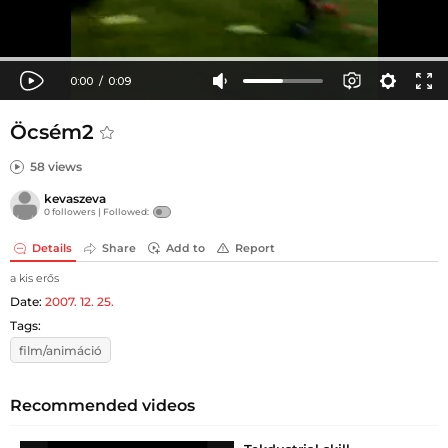
Öcsém2
58 views
kevaszeva
0 followers |
Followed:
Details
Share
Add to
Report
a kis erős
Date:
2007. 12. 25.
Tags:
film/animáció
Recommended videos