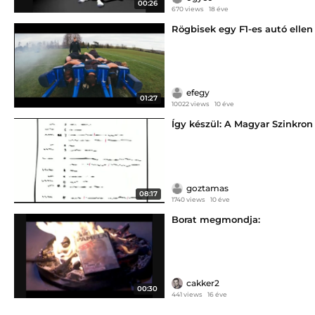
00:26
670 views
18 éve
Rögbisek egy F1-es autó ellen
efegy
01:27
10022 views
10 éve
Így készül: A Magyar Szinkron
goztamas
08:17
1740 views
10 éve
Borat megmondja:
cakker2
00:30
441 views
16 éve