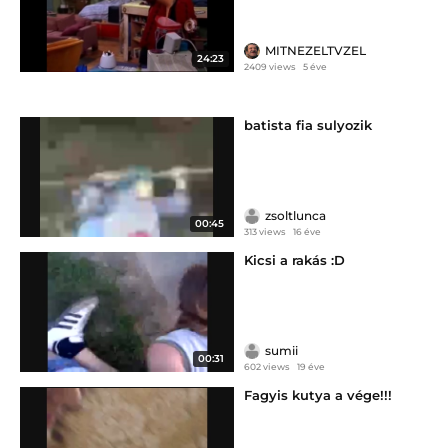
MITNEZELTVZEL
24:23
2409 views
5 éve
batista fia sulyozik
zsoltlunca
00:45
313 views
16 éve
Kicsi a rakás :D
sumii
00:31
602 views
19 éve
Fagyis kutya a vége!!!