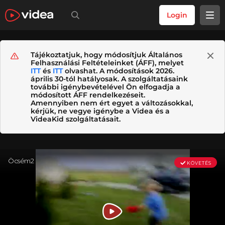
Login
Tájékoztatjuk, hogy módosítjuk Általános
Felhasználási Feltételeinket (ÁFF), melyet
ITT
és
ITT
olvashat. A módosítások 2026.
április 30-tól hatályosak. A szolgáltatásaink
további igénybevételével Ön elfogadja a
módosított ÁFF rendelkezéseit.
Amennyiben nem ért egyet a változásokkal,
kérjük, ne vegye igénybe a Videa és a
VideaKid szolgáltatásait.