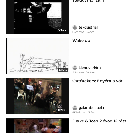
Tekdustrial skill
tekdustrial
03:37
63 views
13 éve
Wake up
klenovszkim
01:26
95 views
18 éve
Outfuckers: Enyém a vár
galambosbela
02:38
553 views
17 éve
Drake & Josh 2.évad 12.rész