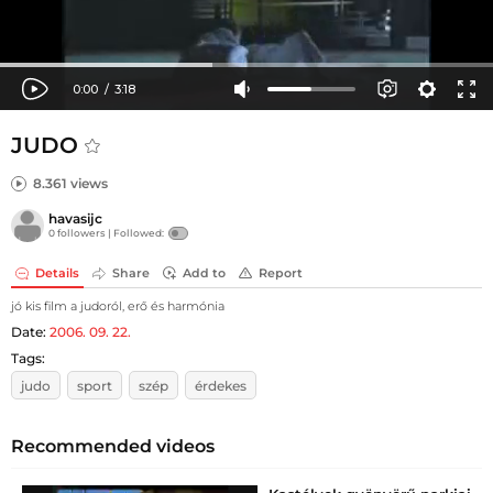
JUDO
8.361 views
havasijc
0 followers |
Followed:
Details
Share
Add to
Report
jó kis film a judoról, erő és harmónia
Date:
2006. 09. 22.
Tags:
judo
sport
szép
érdekes
Recommended videos