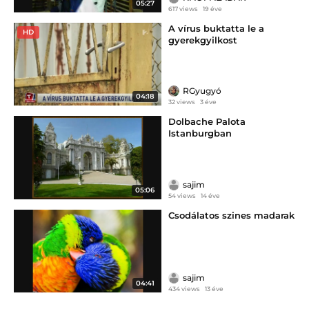
05:27
617 views
19 éve
A vírus buktatta le a
HD
gyerekgyilkost
RGyugyó
04:18
32 views
3 éve
Dolbache Palota
Istanburgban
sajim
05:06
54 views
14 éve
Csodálatos szines madarak
sajim
04:41
434 views
13 éve