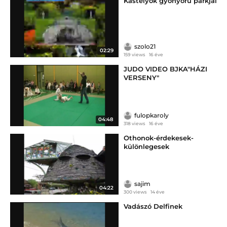
Kastélyok gyönyörű parkjai
szolo21
02:29
159 views
16 éve
JUDO VIDEO BJKA"HÁZI
VERSENY"
fulopkaroly
04:48
318 views
16 éve
Othonok-érdekesek-
különlegesek
sajim
04:22
300 views
14 éve
Vadászó Delfinek