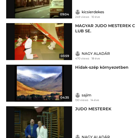
kicsierdekes
09:04
249 views
10 éve
MAGYAR JUDO MESTEREK C
LUB SE.
NAGY ALADÁR
03:59
470 views
18 éve
Hidak-szép környezetben
sajim
04:35
130 views
14 éve
JUDO MESTEREK
NAGY ALADÁR