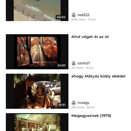
red222
04:02
1079 views
17 éve
Ahol véget ér az út
szolo21
04:01
315 views
15 éve
ahogy Mátyás király ebédel
rozagy
01:51
329 views
18 éve
Megegyeznek (1979)