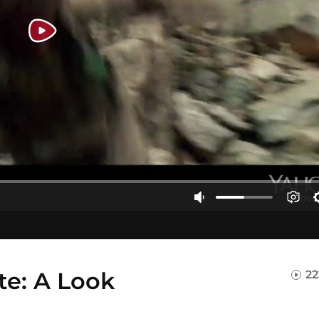
te: A Look
22