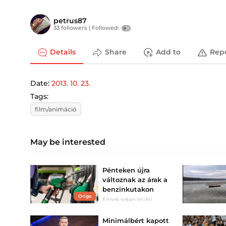
petrus87
33 followers |
Followed:
Details
Share
Add to
Rep
Date:
2013. 10. 23.
Tags:
film/animáció
May be interested
Pénteken újra
változnak az árak a
benzinkutakon
Origo
Ennek sokan örülni
fognak.
Minimálbért kapott