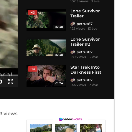
10213 views
3 éve
Lone Survivor
HD
Trailer
petrus87
02:30
122 views
13 éve
Lone Survivor
Trailer #2
petrus87
02:30
189 views
12 éve
Star Trek Into
HD
Darkness First
Look Featurette
petrus87
01:24
144 views
13 éve
3 views