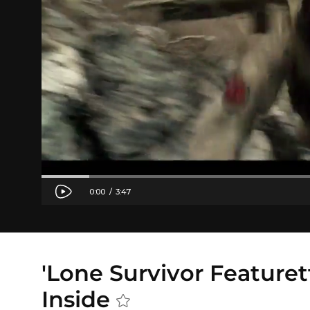
'Lone Survivor Featuret
Inside