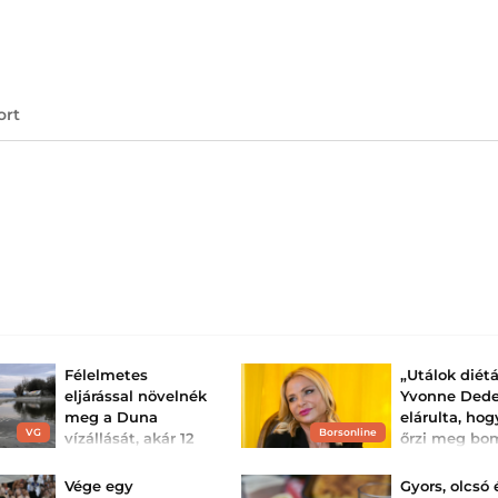
ort
Félelmetes
„Utálok diétá
eljárással növelnék
Yvonne Dede
meg a Duna
elárulta, ho
VG
Borsonline
vízállását, akár 12
őrzi meg bo
centimétert is
alakját
jelenthet hirtelen:
Sokan azt gondol
Vége egy
Gyors, olcsó 
elképesztő alakja