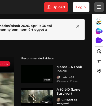
Upload
Login
ódosítások 2026. április 30-tól
 Amennyiben nem ért egyet a
Recommended videos
Mama - A Look
Inside
Featurette
petrus87
02:28
45 views
13 éve
A túlélő (Lone
Survivor)
Cirkuszt és
02:01:21
kenyeret