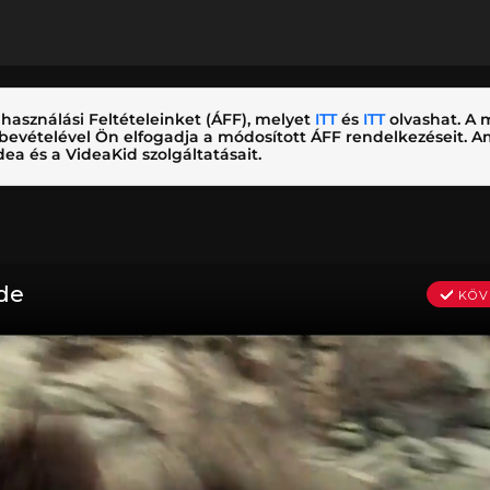
használási Feltételeinket (ÁFF), melyet
ITT
és
ITT
olvashat. A m
nybevételével Ön elfogadja a módosított ÁFF rendelkezéseit.
ea és a VideaKid szolgáltatásait.