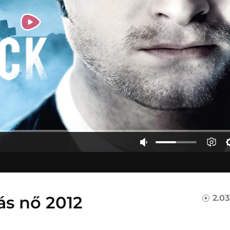
ás nő 2012
2.0