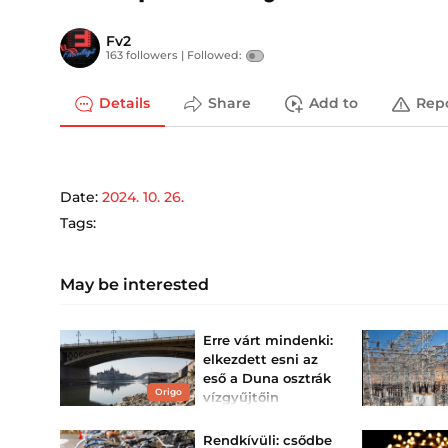
Fv2
163 followers |
Followed:
Details
Share
Add to
Rep
Date:
2024. 10. 26.
Tags:
May be interested
Erre várt mindenki:
elkezdett esni az
eső a Duna osztrák
Origo
vízgyűjtőin
Az eső néhány
deciméteres
Rendkívüli: csődbe
vízszintemelkedést