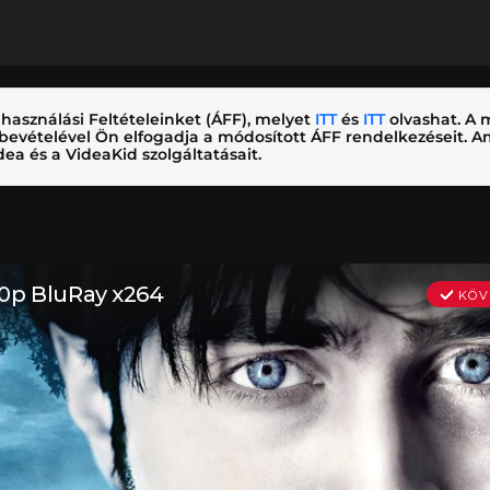
használási Feltételeinket (ÁFF), melyet
ITT
és
ITT
olvashat. A m
nybevételével Ön elfogadja a módosított ÁFF rendelkezéseit.
ea és a VideaKid szolgáltatásait.