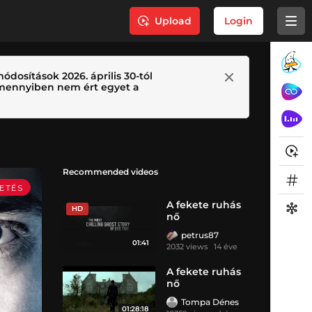
Upload
Login
ódosítások 2026. április 30-tól
 Amennyiben nem ért egyet a
Recommended videos
A fekete ruhás
HD
nő
petrus87
01:41
2032 views
14 éve
A fekete ruhás
nő
Tompa Dénes
01:28:18