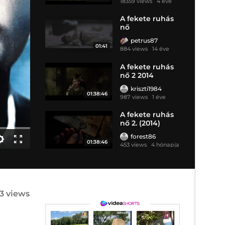
18359 views
4 éve
A fekete ruhás
nő
petrus87
01:41
884 views
14 éve
A fekete ruhás
nő 2 2014
kriszti1984
01:38:46
987 views
1 éve
A fekete ruhás
nő 2. (2014)
forest86
01:38:46
453 views
4 hónapja
33 views